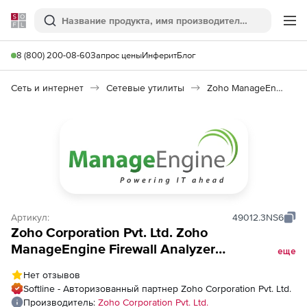
Softline
Поиск
Ме
8 (800) 200-08-60
Запрос цены
Инферит
Блог
Сеть и интернет
Сетевые утилиты
Zoho ManageEngine Firewall Analyzer
Артикул:
49012.3NS6
Zoho Corporation Pvt. Ltd. Zoho
ManageEngine Firewall Analyzer
еще
(бессрочная лицензия Standard Edition
Нет отзывов
Model Single Installation), fee for 50 Devices
Softline - Авторизованный партнер Zoho Corporation Pvt. Ltd.
Pack
Производитель:
Zoho Corporation Pvt. Ltd.