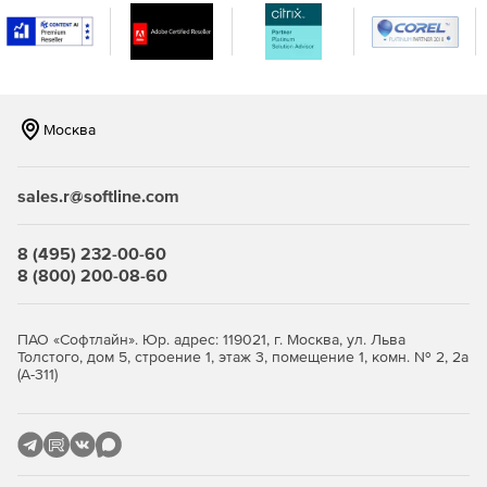
Анализ прошлых тенденций активности
пользователей и нагрузок на сеть.
Управление изменениями инфраструктуры системы
безопасности.
Москва
Диагностика/анализ текущих подключений
межсетевых экранов.
sales.r@softline.com
Поддержка виртуальных межсетевых экранов.
8 (495) 232-00-60
Аудит соответствия межсетевых экранов
8 (800) 200-08-60
регулятивным стандартам.
Контроль, анализ, архивация и импорт журналов
ПАО «Софтлайн». Юр. адрес: 119021, г. Москва, ул. Льва
межсетевых экранов.
Толстого, дом 5, строение 1, этаж 3, помещение 1, комн. № 2, 2а
(А-311)
Аутентификация внешних пользователей.
Версии ManageEngine Firewall Analyzer: