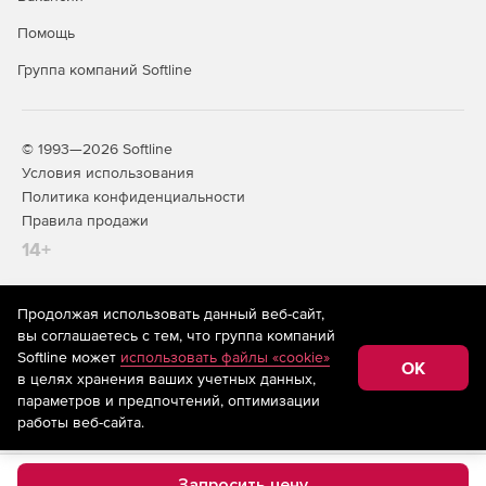
функциями мониторинга до 1 200 сетевых устройств.
Помощь
Позволяет отслеживать локальные сети организаций
с географически распределенными офисами.
Группа компаний Softline
Предлагает те же функции мониторинга полосы
пропускания и управления безопасностью, что и
редакция Premium.
© 1993—2026 Softline
Условия использования
Политика конфиденциальности
Правила продажи
14+
Продолжая использовать данный веб-сайт,
На информационном ресурсе store.softline.ru применяются
вы соглашаетесь с тем, что группа компаний
рекомендательные технологии
(информационные технологии
Softline может
использовать файлы «cookie»
предоставления информации на основе сбора,
OK
в целях хранения ваших учетных данных,
систематизации и анализа сведений, относящихся к
предпочтениям пользователей сети «Интернет»,
параметров и предпочтений, оптимизации
находящихся на территории Российской Федерации)
работы веб-сайта.
Запросить цену