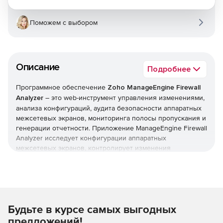
Поможем с выбором
Описание
Подробнее
Программное обеспечение
Zoho ManageEngine Firewall
Analyzer
– это web-инструмент управления изменениями,
анализа конфигураций, аудита безопасности аппаратных
межсетевых экранов, мониторинга полосы пропускания и
генерации отчетности. Приложение ManageEngine Firewall
Analyzer исследует конфигурации аппаратных
межсетевых экранов, контролирует изменения
конфигураций и проводит аудит защиты АО. Кроме того,
системой собираются, анализируются и архивируются
журналы с устройств защиты периметра сети, а по
результатам создаются подробные отчеты.
Отслеживанию подлежат такие устройства, как
Будьте в курсе самых выгодных
межсетевые экраны, прокси-серверы, системы
обнаружения/предотвращения вторжений и виртуальные
предложений!