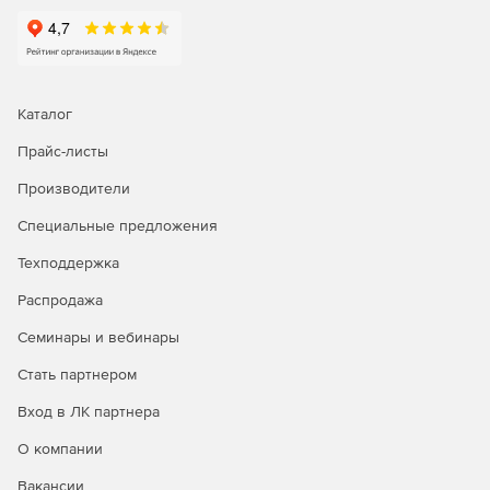
Professional – редакция для малого и среднего
бизнеса с функциями мониторинга до 60 сетевых
устройств. Позволяет отслеживать безопасность
локальной сети в пределах одного офиса. Предлагает
функции анализа трафика и мониторинга потребления
Каталог
полосы пропускания хостами, пользователями и
Прайс-листы
сайтами. Отслеживает прокси-сервер – топ-
пользователей VPN, неудачные подключения, группы
Производители
протоколов.
Специальные предложения
Premium – редакция для малого и среднего бизнеса с
функциями мониторинга до 60 сетевых устройств.
Техподдержка
Позволяет отслеживать безопасность локальной сети
Распродажа
в пределах одного офиса. Предлагает те же функции
мониторинга полосы пропускания и управления
Семинары и вебинары
безопасностью, что и редакция Professional.
Дополнительно предоставляет опции мониторинга
Стать партнером
правил межсетевых экранов, настройки дизайна web-
Вход в ЛК партнера
клиента, анализа поведения и сетевой активности
VPN-пользователями.
О компании
Distributed – редакция для крупных организаций с
Вакансии