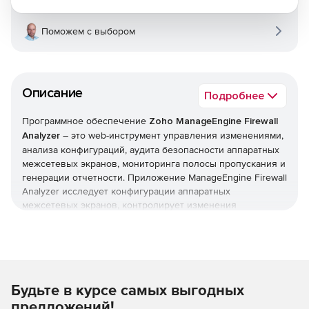
Поможем с выбором
Описание
Подробнее
Программное обеспечение
Zoho ManageEngine Firewall
Analyzer
– это web-инструмент управления изменениями,
анализа конфигураций, аудита безопасности аппаратных
межсетевых экранов, мониторинга полосы пропускания и
генерации отчетности. Приложение ManageEngine Firewall
Analyzer исследует конфигурации аппаратных
межсетевых экранов, контролирует изменения
конфигураций и проводит аудит защиты АО. Кроме того,
системой собираются, анализируются и архивируются
журналы с устройств защиты периметра сети, а по
результатам создаются подробные отчеты.
Отслеживанию подлежат такие устройства, как
Будьте в курсе самых выгодных
межсетевые экраны, прокси-серверы, системы
обнаружения/предотвращения вторжений и виртуальные
предложений!