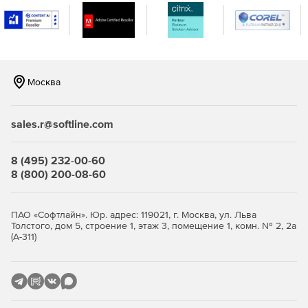
Анализ прошлых тенденций активности
пользователей и нагрузок на сеть.
Управление изменениями инфраструктуры системы
безопасности.
Москва
Диагностика/анализ текущих подключений
межсетевых экранов.
sales.r@softline.com
Поддержка виртуальных межсетевых экранов.
8 (495) 232-00-60
Аудит соответствия межсетевых экранов
8 (800) 200-08-60
регулятивным стандартам.
Контроль, анализ, архивация и импорт журналов
ПАО «Софтлайн». Юр. адрес: 119021, г. Москва, ул. Льва
межсетевых экранов.
Толстого, дом 5, строение 1, этаж 3, помещение 1, комн. № 2, 2а
(А-311)
Аутентификация внешних пользователей.
Версии ManageEngine Firewall Analyzer: