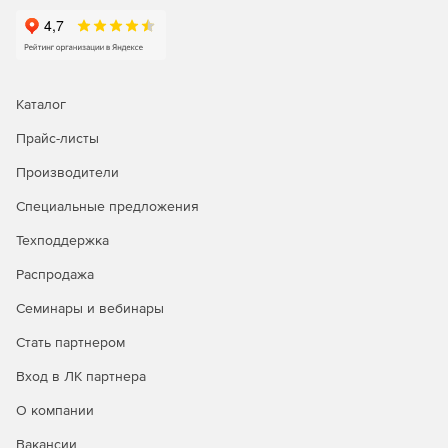
Professional – редакция для малого и среднего
бизнеса с функциями мониторинга до 60 сетевых
устройств. Позволяет отслеживать безопасность
локальной сети в пределах одного офиса. Предлагает
функции анализа трафика и мониторинга потребления
Каталог
полосы пропускания хостами, пользователями и
Прайс-листы
сайтами. Отслеживает прокси-сервер – топ-
пользователей VPN, неудачные подключения, группы
Производители
протоколов.
Специальные предложения
Premium – редакция для малого и среднего бизнеса с
функциями мониторинга до 60 сетевых устройств.
Техподдержка
Позволяет отслеживать безопасность локальной сети
Распродажа
в пределах одного офиса. Предлагает те же функции
мониторинга полосы пропускания и управления
Семинары и вебинары
безопасностью, что и редакция Professional.
Дополнительно предоставляет опции мониторинга
Стать партнером
правил межсетевых экранов, настройки дизайна web-
Вход в ЛК партнера
клиента, анализа поведения и сетевой активности
VPN-пользователями.
О компании
Distributed – редакция для крупных организаций с
Вакансии