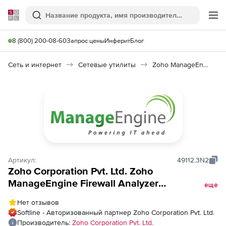
Softline
Поиск
Ме
8 (800) 200-08-60
Запрос цены
Инферит
Блог
Сеть и интернет
Сетевые утилиты
Zoho ManageEngine Firewall Analyzer
Артикул:
49112.3N2
Zoho Corporation Pvt. Ltd. Zoho
ManageEngine Firewall Analyzer
еще
(бессрочная лицензия Enterprise Edition
Нет отзывов
Model Single Installation), fee for 50 Devices
Softline - Авторизованный партнер Zoho Corporation Pvt. Ltd.
Pack
Производитель:
Zoho Corporation Pvt. Ltd.