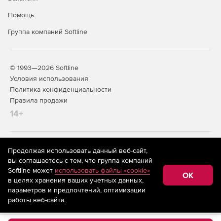
функциями мониторинга до 1 200 сетевых устройств.
Помощь
Позволяет отслеживать локальные сети организаций
с географически распределенными офисами.
Группа компаний Softline
Предлагает те же функции мониторинга полосы
пропускания и управления безопасностью, что и
редакция Premium.
© 1993—2026 Softline
Условия использования
Политика конфиденциальности
Правила продажи
14+
На информационном ресурсе store.softline.ru применяются
Продолжая использовать данный веб-сайт,
рекомендательные технологии
(информационные технологии
вы соглашаетесь с тем, что группа компаний
предоставления информации на основе сбора,
Softline может
использовать файлы «cookie»
систематизации и анализа сведений, относящихся к
OK
в целях хранения ваших учетных данных,
предпочтениям пользователей сети «Интернет»,
находящихся на территории Российской Федерации)
параметров и предпочтений, оптимизации
работы веб-сайта.