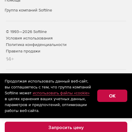
Помощь
Группа компаний Softline
© 1993—2026 Softline
Условия использования
Политика конфиденциальности
Правила продажи
14+
На информационном ресурсе store.softline.ru применяются
Продолжая использовать данный веб-сайт,
рекомендательные технологии
(информационные технологии
вы соглашаетесь с тем, что группа компаний
предоставления информации на основе сбора,
Softline может
использовать файлы «cookie»
систематизации и анализа сведений, относящихся к
OK
в целях хранения ваших учетных данных,
предпочтениям пользователей сети «Интернет»,
находящихся на территории Российской Федерации)
параметров и предпочтений, оптимизации
работы веб-сайта.
Запросить цену