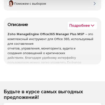
Поможем с выбором
Описание
Подробнее
Zoho ManageEngine Office365 Manager Plus MSP
– это
комплексный инструмент для Office 365, используемый
для составления
отчетов, управления, мониторинга, аудита и
создания оповещений о критических
действиях. Благодаря удобному интерфейсу
пользователя можно легко управлять Exchange
Online, Azure Active Directory, Skype for Business, OneDrive
for Business, Microsoft Teams и другими службами Office
365 из одного места.
Zoho ManageEngine Office365 Manager Plus MSP
Будьте в курсе самых выгодных
предоставляет исчерпывающие предварительно
настроенные отчеты для Office 365 и помогает выполнять
предложений!
сложные задачи, включая массовое управление
пользователями, массовое управление почтовыми