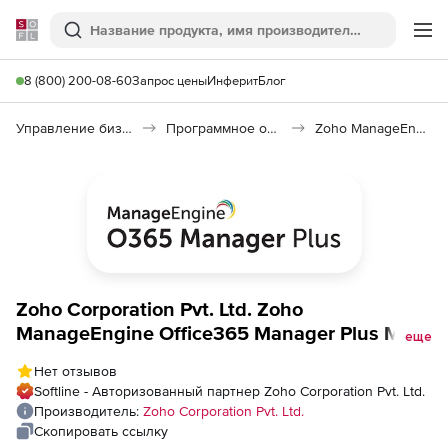
Softline
Поиск
Ме
8 (800) 200-08-60
Запрос цены
Инферит
Блог
Управление бизнесом, CRM/ERP
Программное обеспечение для ведения дел
Zoho ManageEngine Office365 Manager Plus MSP
Zoho Corporation Pvt. Ltd. Zoho
ManageEngine Office365 Manager Plus MSP
еще
(техподдержка Standard Edition Model
Нет отзывов
Annual), fee for 1000 Users/Mailboxes with 1
Softline - Авторизованный партнер Zoho Corporation Pvt. Ltd.
Help Desk Technician
Производитель:
Zoho Corporation Pvt. Ltd.
Скопировать ссылку