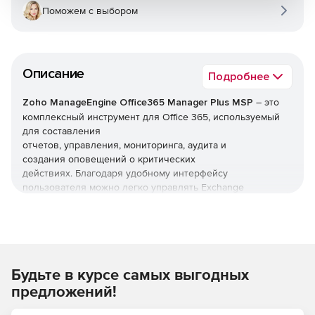
Поможем с выбором
Описание
Подробнее
Zoho ManageEngine Office365 Manager Plus MSP
– это
комплексный инструмент для Office 365, используемый
для составления
отчетов, управления, мониторинга, аудита и
создания оповещений о критических
действиях. Благодаря удобному интерфейсу
пользователя можно легко управлять Exchange
Online, Azure Active Directory, Skype for Business, OneDrive
for Business, Microsoft Teams и другими службами Office
365 из одного места.
Zoho ManageEngine Office365 Manager Plus MSP
Будьте в курсе самых выгодных
предоставляет исчерпывающие предварительно
настроенные отчеты для Office 365 и помогает выполнять
предложений!
сложные задачи, включая массовое управление
пользователями, массовое управление почтовыми