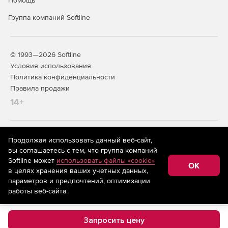
Помощь
Группа компаний Softline
© 1993—2026 Softline
Условия использования
Политика конфиденциальности
Правила продажи
14+
На информационном ресурсе store.softline.ru применяются
Продолжая использовать данный веб-сайт,
рекомендательные технологии
(информационные технологии
вы соглашаетесь с тем, что группа компаний
предоставления информации на основе сбора,
Softline может
использовать файлы «cookie»
систематизации и анализа сведений, относящихся к
OK
в целях хранения ваших учетных данных,
предпочтениям пользователей сети «Интернет»,
находящихся на территории Российской Федерации)
параметров и предпочтений, оптимизации
работы веб-сайта.
Запросить цену