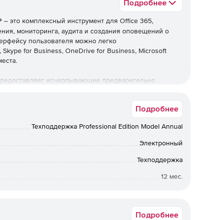
Подробнее
P
– это комплексный инструмент для Office 365,
ния, мониторинга, аудита и создания оповещений о
терфейсу пользователя можно легко
 Skype for Business, OneDrive for Business, Microsoft
места.
 предоставляет исчерпывающие предварительно
выполнять сложные задачи, включая массовое
ние почтовыми ящиками, безопасное делегирование и
Подробнее
 получение мгновенных уведомлений по электронной
круглосуточно. Решение обccлегчает управление
Техподдержка Professional Edition Model Annual
 соответствии и предлагает расширенные
езопасной установки Office 365.
Электронный
Техподдержка
12 мес.
оставляет более 700 предварительно настроенных
y, Skype для бизнеса, OneDrive для бизнеса и других
от 20000 до 20000
ованы и экспортированы в формат PDF, CSV, XLS или
Подробнее