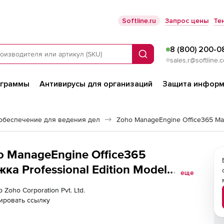
Softline.ru
Запрос цены
Те
8 (800) 200-0
Поиск
sales.r@softline.
ограммы
Антивирусы для организаций
Защита информ
обеспечение для ведения дел
Zoho ManageEngine Office365 Ma
ho ManageEngine Office365
ка Professional Edition Model
еще
ailboxes with 1 Help Desk
 Zoho Corporation Pvt. Ltd.
ировать ссылку