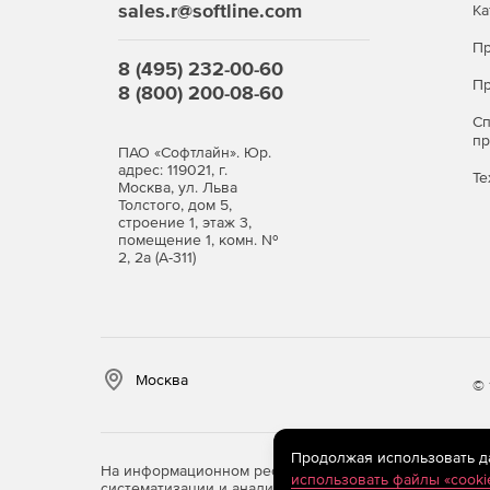
sales.r@softline.com
Ка
Пр
8 (495) 232-00-60
Пр
8 (800) 200-08-60
С
п
ПАО «Софтлайн». Юр.
адрес: 119021, г.
Те
Москва, ул. Льва
Толстого, дом 5,
строение 1, этаж 3,
помещение 1, комн. №
2, 2а (А-311)
Москва
© 
Продолжая использовать дан
На информационном ресурсе store.softline.ru примен
использовать файлы «cooki
систематизации и анализа сведений, относящихся к 