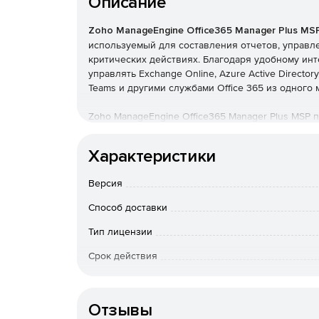
Описание
Zoho ManageEngine Office365 Manager Plus MS
используемый для составления отчетов, управле
критических действиях. Благодаря удобному ин
управлять Exchange Online, Azure Active Directory,
Teams и другими службами Office 365 из одного 
Zoho ManageEngine Office365 Manager Plus MSP
настроенные отчеты для Office 365 и помогает 
управление пользователями, массовое управле
Характеристики
многое другое. Мониторинг служб Office 365 и
почте о сбоях в обслуживании осуществляется 
Версия
соответствием с помощью встроенных отчетов о
функции аудита и оповещений для обеспечения б
Способ доставки
Отчетность
Тип лицензии
Срок действия
ManageEngine Office365 Manager Plus MSP пред
отчетов в Exchange Online, Azure Active Director
К-во пользователей
службах Office 365. Отчеты могут быть запланир
HTML.
Отзывы