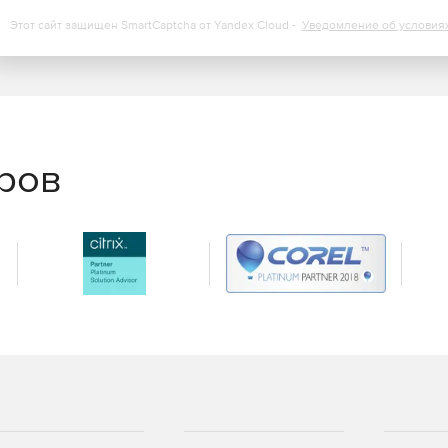
Этот сайт защищен SmartCaptcha от Yandex Cloud -
Уведомление об условия
еров