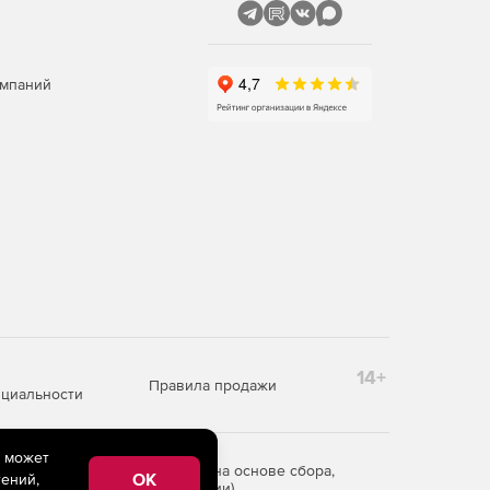
омпаний
14+
Правила продажи
циальности
e может
редоставления информации на основе сбора,
OK
ений,
рритории Российской Федерации)