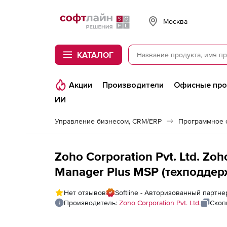
Softline
Москва
КАТАЛОГ
Акции
Производители
Офисные пр
ИИ
Управление бизнесом, CRM/ERP
Программное 
Zoho Corporation Pvt. Ltd. Zo
Manager Plus MSP (техподдерж
Annual), fee for 20000 Users/M
Нет отзывов
Softline - Авторизованный партнер
Technician
Производитель:
Zoho Corporation Pvt. Ltd.
Скоп