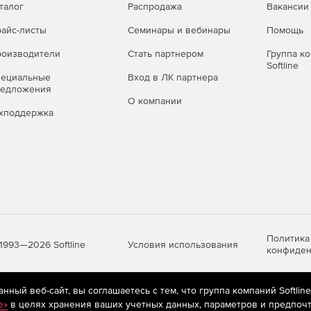
талог
Распродажа
Вакансии
айс-листы
Семинары и вебинары
Помощь
оизводители
Стать партнером
Группа к
Softline
пециальные
Вход в ЛК партнера
редложения
О компании
хподдержка
Политика
Условия использования
1993—2026 Softline
конфиден
ный веб-сайт, вы соглашаетесь с тем, что группа компаний Softlin
яются
рекомендательные технологии
(информационные технологии п
e»
в целях хранения ваших учетных данных, параметров и предпочт
предпочтениям пользователей сети «Интернет», находящихся на те