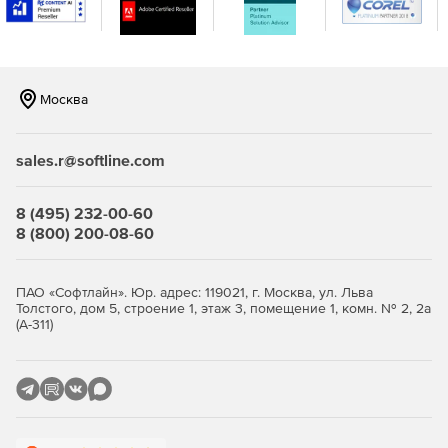
реального времени, когда в сети встречаются IP-
адреса и URL-адреса, занесенные в черный список в
глобальном масштабе и распознанные по каналам на
основе STIX / TAXII.
Москва
Повышение безопасности и обеспечение
целостности важных данных в организации.
sales.r@softline.com
Эффективный мониторинг, отчетность и аудит
серверов Microsoft Exchange.
8 (495) 232-00-60
8 (800) 200-08-60
ПАО «Софтлайн». Юр. адрес: 119021, г. Москва, ул. Льва
Толстого, дом 5, строение 1, этаж 3, помещение 1, комн. № 2, 2а
(А-311)