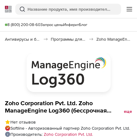
Softline
Поиск
Ме
8 (800) 200-08-60
Запрос цены
Инферит
Блог
Антивирусы и безопасность
Программы для защиты информации
Zoho ManageEngine Log360
Zoho Corporation Pvt. Ltd. Zoho
ManageEngine Log360 (бессрочная
еще
лицензия Model Single Installation), fee for
Нет отзывов
1000 Devices
Softline - Авторизованный партнер Zoho Corporation Pvt. Ltd.
Производитель:
Zoho Corporation Pvt. Ltd.