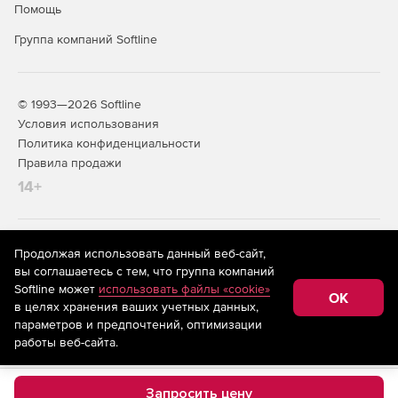
Помощь
Группа компаний Softline
© 1993—2026 Softline
Условия использования
Политика конфиденциальности
Правила продажи
14+
На информационном ресурсе store.softline.ru применяются
Продолжая использовать данный веб-сайт,
рекомендательные технологии
(информационные технологии
вы соглашаетесь с тем, что группа компаний
предоставления информации на основе сбора,
Softline может
использовать файлы «cookie»
систематизации и анализа сведений, относящихся к
OK
в целях хранения ваших учетных данных,
предпочтениям пользователей сети «Интернет»,
находящихся на территории Российской Федерации)
параметров и предпочтений, оптимизации
работы веб-сайта.
Запросить цену