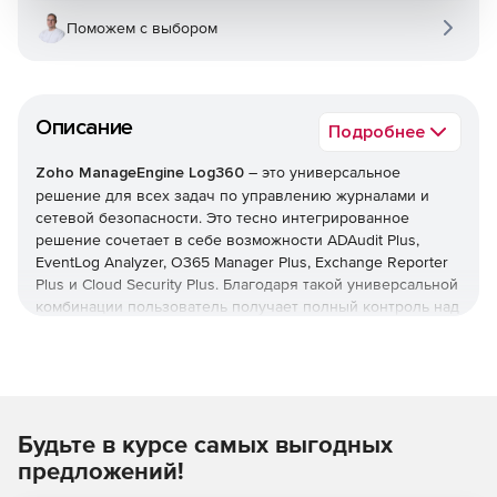
Поможем с выбором
Описание
Подробнее
Zoho ManageEngine Log360
– это универсальное
решение для всех задач по управлению журналами и
сетевой безопасности. Это тесно интегрированное
решение сочетает в себе возможности ADAudit Plus,
EventLog Analyzer, O365 Manager Plus, Exchange Reporter
Plus и Cloud Security Plus. Благодаря такой универсальной
комбинации пользователь получает полный контроль над
своей сетью; можно контролировать изменения Active
Directory, журналы сетевых устройств, серверы Microsoft
Exchange, Microsoft Exchange Online, Azure Active Directory
и инфраструктуру общедоступного облака – и все это с
одной консоли.
Будьте в курсе самых выгодных
Основные возможности:
предложений!