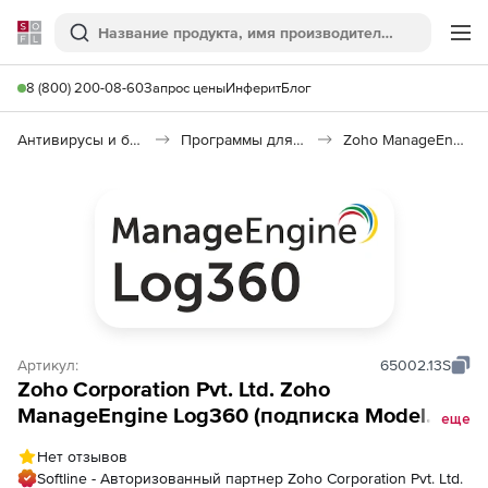
Softline
Поиск
Ме
8 (800) 200-08-60
Запрос цены
Инферит
Блог
Антивирусы и безопасность
Программы для защиты информации
Zoho ManageEngine Log360
Артикул:
65002.13S
Zoho Corporation Pvt. Ltd. Zoho
ManageEngine Log360 (подписка Model
еще
Annual), fee for 50 Application Sources
Нет отзывов
Softline - Авторизованный партнер Zoho Corporation Pvt. Ltd.