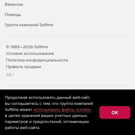
Вакансии
Помощь
Группа компаний Softline
© 1993—2026 Softline
Условия использования
Политика конфиденциальности
Правила продажи
14+
На информационном ресурсе store.softline.ru применяются
Продолжая использовать данный веб-сайт,
рекомендательные технологии
(информационные технологии
вы соглашаетесь с тем, что группа компаний
предоставления информации на основе сбора,
Softline может
использовать файлы «cookie»
систематизации и анализа сведений, относящихся к
OK
в целях хранения ваших учетных данных,
предпочтениям пользователей сети «Интернет»,
находящихся на территории Российской Федерации)
параметров и предпочтений, оптимизации
работы веб-сайта.