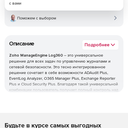
с вами
Поможем с выбором
Описание
Подробнее
Zoho ManageEngine Log360
– это универсальное
решение для всех задач по управлению журналами и
сетевой безопасности. Это тесно интегрированное
решение сочетает в себе возможности ADAudit Plus,
EventLog Analyzer, O365 Manager Plus, Exchange Reporter
Plus и Cloud Security Plus. Благодаря такой универсальной
комбинации пользователь получает полный контроль над
своей сетью; можно контролировать изменения Active
Directory, журналы сетевых устройств, серверы Microsoft
Exchange, Microsoft Exchange Online, Azure Active Directory
и инфраструктуру общедоступного облака – и все это с
одной консоли.
Будьте в курсе самых выгодных