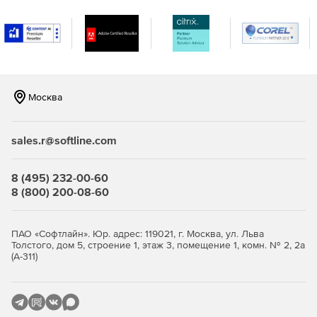
Возможность создавать оповещения в режиме
реального времени, когда в сети встречаются IP-
адреса и URL-адреса, занесенные в черный список в
глобальном масштабе и распознанные по каналам на
основе STIX / TAXII.
Москва
Повышение безопасности и обеспечение
целостности важных данных в организации.
sales.r@softline.com
Эффективный мониторинг, отчетность и аудит
серверов Microsoft Exchange.
8 (495) 232-00-60
8 (800) 200-08-60
ПАО «Софтлайн». Юр. адрес: 119021, г. Москва, ул. Льва
Толстого, дом 5, строение 1, этаж 3, помещение 1, комн. № 2, 2а
(А-311)