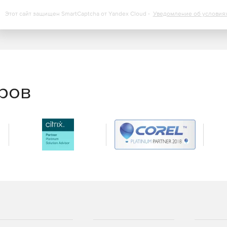
Этот сайт защищен SmartCaptcha от Yandex Cloud -
Уведомление об условия
еров