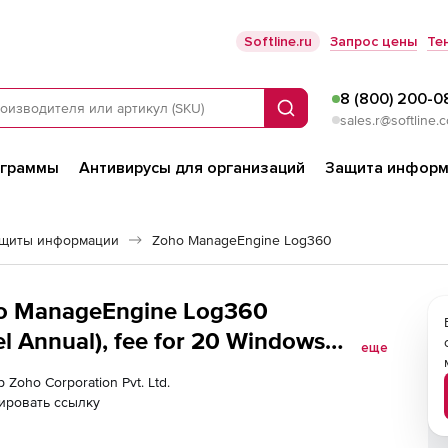
Softline.ru
Запрос цены
Те
8 (800) 200-0
Поиск
sales.r@softline.
ограммы
Антивирусы для организаций
Защита информ
ащиты информации
Zoho ManageEngine Log360
oho ManageEngine Log360
 Annual), fee for 20 Windows
еще
 Zoho Corporation Pvt. Ltd.
ировать ссылку