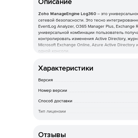
Описание
Zoho ManageEngine Log360
– это универсально
сетевой безопасности. Это тесно интегрированн
EventLog Analyzer, O365 Manager Plus, Exchange Re
универсальной комбинации пользователь получа
контролировать изменения Active Directory, журн
Microsoft Exchange Online, Azure Active Director
одной консоли.
Основные возможности:
Характеристики
Мониторинг и аудит критических изменений A
Версия
Соответствие строгим требованиям нормативн
Номер версии
GLBA, GPG 13 и GDPR, с помощью доступных 
Способ доставки
Получение исчерпывающей информации в вид
Тип лицензии
Active Directory и Exchange Online.
Срок действия
Использование готовых отчетов о журналах, 
Отзывы
серверов IIS и Apache, баз данных SQL и Orac