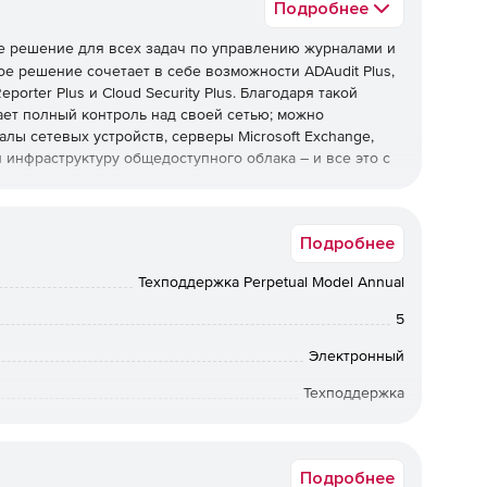
Подробнее
е решение для всех задач по управлению журналами и
ое решение сочетает в себе возможности ADAudit Plus,
porter Plus и Cloud Security Plus. Благодаря такой
ет полный контроль над своей сетью; можно
алы сетевых устройств, серверы Microsoft Exchange,
y и инфраструктуру общедоступного облака – и все это с
Подробнее
ctive Directory в режиме реального времени.
Техподдержка Perpetual Model Annual
ых мандатов, таких как PCI DSS, FISMA, HIPAA, SOX,
5
отчетов.
Электронный
е отчетов аудита о критических событиях в Azure
Техподдержка
12 мес.
собранных с компьютеров Windows и Linux / Unix, веб-
le, устройств защиты периметра, таких как
Подробнее