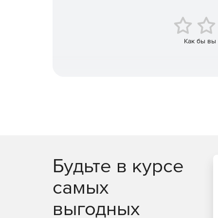
маршрутизаторы, коммутаторы, межсетевые 
предотвращения вторжений.
Доступ к облачным инфраструктурам AWS и A
Как бы вы
Возможность создавать оповещения в режиме
адреса и URL-адреса, занесенные в черный 
каналам на основе STIX / TAXII.
Повышение безопасности и обеспечение цел
Эффективный мониторинг, отчетность и аудит
Будьте в курсе
самых
выгодных