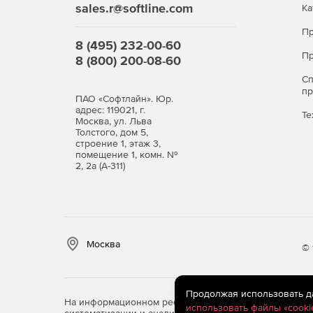
sales.r@softline.com
Ка
Пр
8 (495) 232-00-60
Пр
8 (800) 200-08-60
С
п
ПАО «Софтлайн». Юр.
адрес: 119021, г.
Те
Москва, ул. Льва
Толстого, дом 5,
строение 1, этаж 3,
помещение 1, комн. №
2, 2а (А-311)
Москва
© 
Продолжая использовать дан
На информационном ресурсе store.softline.ru примен
использовать файлы «cooki