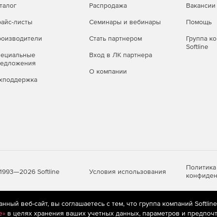
талог
Распродажа
Вакансии
айс-листы
Семинары и вебинары
Помощь
оизводители
Стать партнером
Группа к
Softline
пециальные
Вход в ЛК партнера
редложения
О компании
хподдержка
Политика
Условия использования
1993—2026 Softline
конфиден
ный веб-сайт, вы соглашаетесь с тем, что группа компаний Softlin
яются
рекомендательные технологии
(информационные технологии п
e»
в целях хранения ваших учетных данных, параметров и предпочт