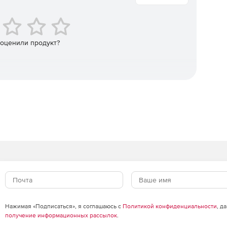
экраны, системы обнаружения вторжений и системы
zure.
 оценили продукт?
 реального времени, когда в сети встречаются IP-
список в глобальном масштабе и распознанные по
остности важных данных в организации.
 серверов Microsoft Exchange.
Нажимая «Подписаться», я соглашаюсь с
Политикой конфиденциальности
, д
получение информационных рассылок
.