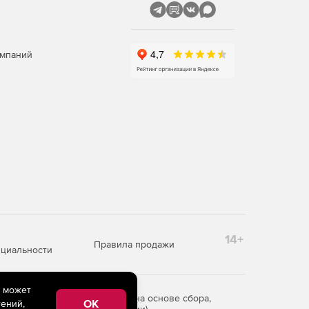
омпаний
14+
Правила продажи
циальности
e может
редоставления информации на основе сбора,
OK
ений,