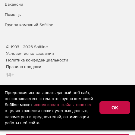
Вакансии
Помощь
Группа компаний Softline
© 1993—2026 Softline
Условия использования
Политика конфиденциальности
Правила продажи
14+
Продолжая использовать данный веб-сайт,
На информационном ресурсе store.softline.ru применяются
вы соглашаетесь с тем, что группа компаний
рекомендательные технологии
(информационные технологии
Softline может
использовать файлы «cookie»
предоставления информации на основе сбора,
OK
в целях хранения ваших учетных данных,
систематизации и анализа сведений, относящихся к
предпочтениям пользователей сети «Интернет»,
параметров и предпочтений, оптимизации
находящихся на территории Российской Федерации)
работы веб-сайта.