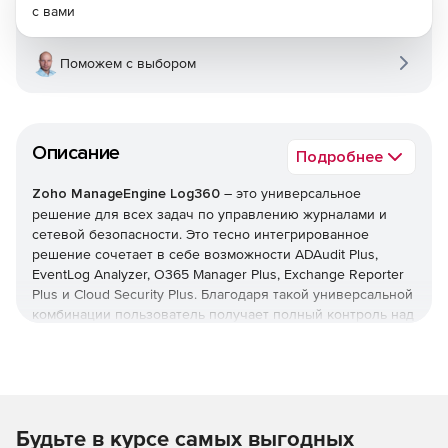
с вами
Поможем с выбором
Описание
Подробнее
Zoho ManageEngine Log360
– это универсальное
решение для всех задач по управлению журналами и
сетевой безопасности. Это тесно интегрированное
решение сочетает в себе возможности ADAudit Plus,
EventLog Analyzer, O365 Manager Plus, Exchange Reporter
Plus и Cloud Security Plus. Благодаря такой универсальной
комбинации пользователь получает полный контроль над
своей сетью; можно контролировать изменения Active
Directory, журналы сетевых устройств, серверы Microsoft
Exchange, Microsoft Exchange Online, Azure Active Directory
и инфраструктуру общедоступного облака – и все это с
одной консоли.
Будьте в курсе самых выгодных