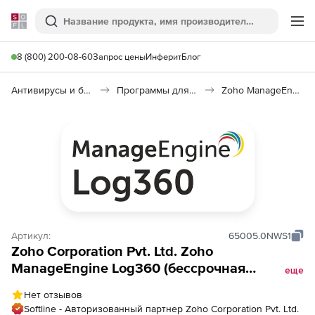
Softline
Поиск
Ме
8 (800) 200-08-60
Запрос цены
Инферит
Блог
Антивирусы и безопасность
Программы для защиты информации
Zoho ManageEngine Log360
Артикул:
65005.0NWS1
Zoho Corporation Pvt. Ltd. Zoho
ManageEngine Log360 (бессрочная
еще
лицензия Model Single Installation), fee for 5
Нет отзывов
Windows Servers
Softline - Авторизованный партнер Zoho Corporation Pvt. Ltd.