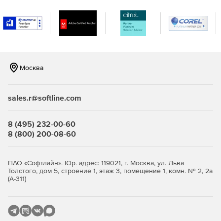
Возможность создавать оповещения в режиме
реального времени, когда в сети встречаются IP-
адреса и URL-адреса, занесенные в черный список в
глобальном масштабе и распознанные по каналам на
основе STIX / TAXII.
Москва
Повышение безопасности и обеспечение
целостности важных данных в организации.
sales.r@softline.com
Эффективный мониторинг, отчетность и аудит
серверов Microsoft Exchange.
8 (495) 232-00-60
8 (800) 200-08-60
ПАО «Софтлайн». Юр. адрес: 119021, г. Москва, ул. Льва
Толстого, дом 5, строение 1, этаж 3, помещение 1, комн. № 2, 2а
(А-311)