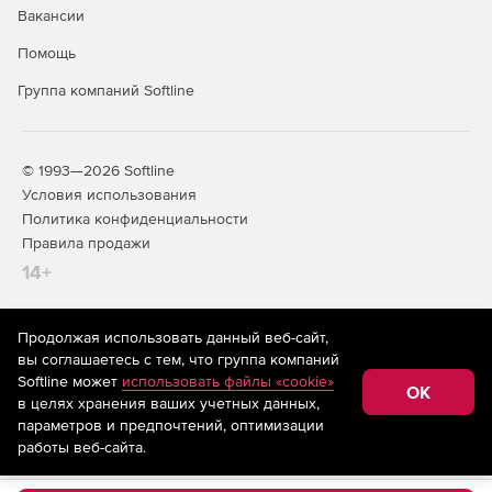
Вакансии
Помощь
Группа компаний Softline
© 1993—2026 Softline
Условия использования
Политика конфиденциальности
Правила продажи
14+
Продолжая использовать данный веб-сайт,
На информационном ресурсе store.softline.ru применяются
вы соглашаетесь с тем, что группа компаний
рекомендательные технологии
(информационные технологии
Softline может
использовать файлы «cookie»
предоставления информации на основе сбора,
OK
в целях хранения ваших учетных данных,
систематизации и анализа сведений, относящихся к
предпочтениям пользователей сети «Интернет»,
параметров и предпочтений, оптимизации
находящихся на территории Российской Федерации)
работы веб-сайта.