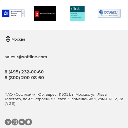
Возможность создавать оповещения в режиме
реального времени, когда в сети встречаются IP-
адреса и URL-адреса, занесенные в черный список в
глобальном масштабе и распознанные по каналам на
основе STIX / TAXII.
Москва
Повышение безопасности и обеспечение
целостности важных данных в организации.
sales.r@softline.com
Эффективный мониторинг, отчетность и аудит
серверов Microsoft Exchange.
8 (495) 232-00-60
8 (800) 200-08-60
ПАО «Софтлайн». Юр. адрес: 119021, г. Москва, ул. Льва
Толстого, дом 5, строение 1, этаж 3, помещение 1, комн. № 2, 2а
(А-311)