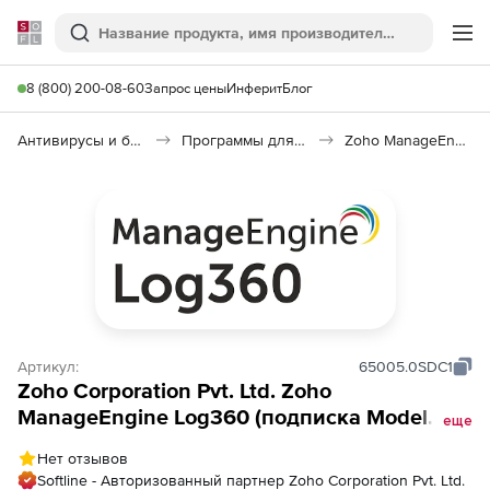
Softline
Поиск
Ме
8 (800) 200-08-60
Запрос цены
Инферит
Блог
Антивирусы и безопасность
Программы для защиты информации
Zoho ManageEngine Log360
Артикул:
65005.0SDC1
Zoho Corporation Pvt. Ltd. Zoho
ManageEngine Log360 (подписка Model
еще
Annual), fee for 2 Domain Controllers
Нет отзывов
Softline - Авторизованный партнер Zoho Corporation Pvt. Ltd.