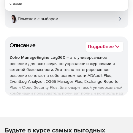
с вами
Поможем с выбором
Описание
Подробнее
Zoho ManageEngine Log360
– это универсальное
решение для всех задач по управлению журналами и
сетевой безопасности. Это тесно интегрированное
решение сочетает в себе возможности ADAudit Plus,
EventLog Analyzer, O365 Manager Plus, Exchange Reporter
Plus и Cloud Security Plus. Благодаря такой универсальной
комбинации пользователь получает полный контроль над
своей сетью; можно контролировать изменения Active
Directory, журналы сетевых устройств, серверы Microsoft
Exchange, Microsoft Exchange Online, Azure Active Directory
и инфраструктуру общедоступного облака – и все это с
одной консоли.
Будьте в курсе самых выгодных