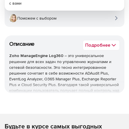
с вами
Поможем с выбором
Описание
Подробнее
Zoho ManageEngine Log360
– это универсальное
решение для всех задач по управлению журналами и
сетевой безопасности. Это тесно интегрированное
решение сочетает в себе возможности ADAudit Plus,
EventLog Analyzer, O365 Manager Plus, Exchange Reporter
Plus и Cloud Security Plus. Благодаря такой универсальной
комбинации пользователь получает полный контроль над
своей сетью; можно контролировать изменения Active
Directory, журналы сетевых устройств, серверы Microsoft
Exchange, Microsoft Exchange Online, Azure Active Directory
и инфраструктуру общедоступного облака – и все это с
одной консоли.
Будьте в курсе самых выгодных