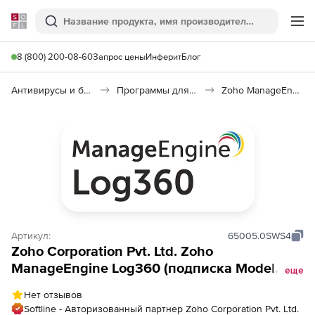
Softline
Поиск
Ме
8 (800) 200-08-60
Запрос цены
Инферит
Блог
Антивирусы и безопасность
Программы для защиты информации
Zoho ManageEngine Log360
Артикул:
65005.0SWS4
Zoho Corporation Pvt. Ltd. Zoho
ManageEngine Log360 (подписка Model
еще
Annual), fee for 50 Windows Servers
Нет отзывов
Softline - Авторизованный партнер Zoho Corporation Pvt. Ltd.