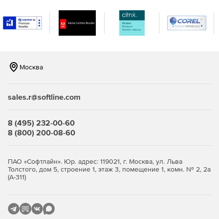
Возможность создавать оповещения в режиме
реального времени, когда в сети встречаются IP-
адреса и URL-адреса, занесенные в черный список в
глобальном масштабе и распознанные по каналам на
основе STIX / TAXII.
Москва
Повышение безопасности и обеспечение
целостности важных данных в организации.
sales.r@softline.com
Эффективный мониторинг, отчетность и аудит
серверов Microsoft Exchange.
8 (495) 232-00-60
8 (800) 200-08-60
ПАО «Софтлайн». Юр. адрес: 119021, г. Москва, ул. Льва
Толстого, дом 5, строение 1, этаж 3, помещение 1, комн. № 2, 2а
(А-311)