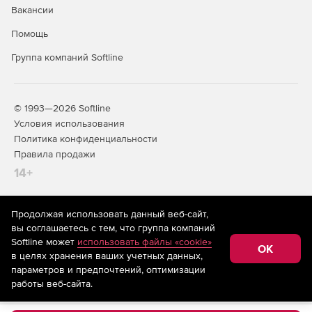
Вакансии
Помощь
Группа компаний Softline
© 1993—2026 Softline
Условия использования
Политика конфиденциальности
Правила продажи
14+
Продолжая использовать данный веб-сайт,
На информационном ресурсе store.softline.ru применяются
вы соглашаетесь с тем, что группа компаний
рекомендательные технологии
(информационные технологии
Softline может
использовать файлы «cookie»
предоставления информации на основе сбора,
OK
в целях хранения ваших учетных данных,
систематизации и анализа сведений, относящихся к
предпочтениям пользователей сети «Интернет»,
параметров и предпочтений, оптимизации
находящихся на территории Российской Федерации)
работы веб-сайта.