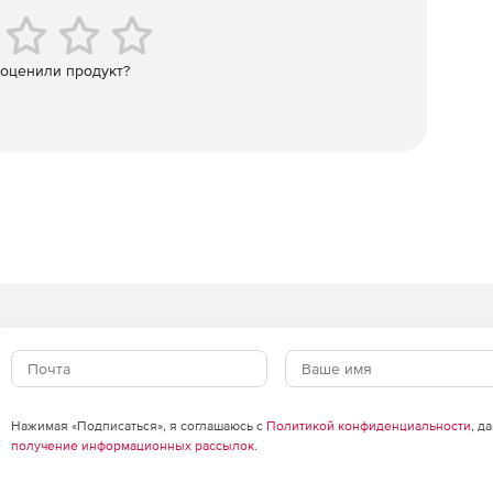
zure.
 оценили продукт?
 реального времени, когда в сети встречаются IP-
список в глобальном масштабе и распознанные по
остности важных данных в организации.
 серверов Microsoft Exchange.
Нажимая «Подписаться», я соглашаюсь с
Политикой конфиденциальности
, д
получение информационных рассылок
.