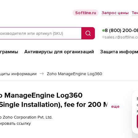
Softline.ru
Запрос цены
Те
8 (800) 200-0
Поиск
sales.r@softline.
ограммы
Антивирусы для организаций
Защита информ
ащиты информации
Zoho ManageEngine Log360
oho ManageEngine Log360
gle Installation), fee for 200 MS
еще
 Zoho Corporation Pvt. Ltd.
ировать ссылку