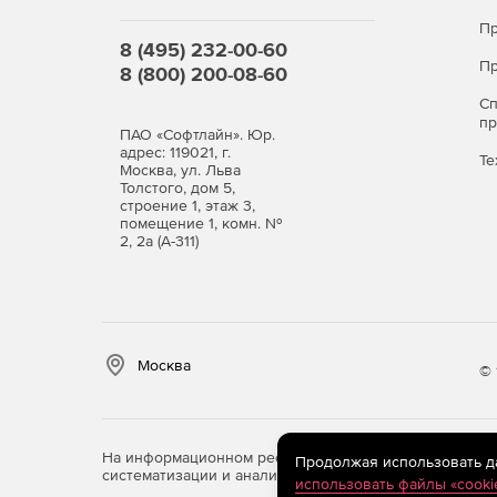
Пр
8 (495) 232-00-60
Пр
8 (800) 200-08-60
С
п
ПАО «Софтлайн». Юр.
адрес: 119021, г.
Те
Москва, ул. Льва
Толстого, дом 5,
строение 1, этаж 3,
помещение 1, комн. №
2, 2а (А-311)
Москва
© 
На информационном ресурсе store.softline.ru примен
Продолжая использовать дан
систематизации и анализа сведений, относящихся к 
использовать файлы «cooki