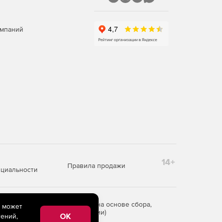
омпаний
14+
Правила продажи
циальности
редоставления информации на основе сбора,
e может
рритории Российской Федерации)
OK
ений,