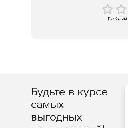
предотвращения вторжений.
Доступ к облачным инфраструктурам AWS и A
Как бы вы
Возможность создавать оповещения в режиме
адреса и URL-адреса, занесенные в черный 
каналам на основе STIX / TAXII.
Повышение безопасности и обеспечение цел
Эффективный мониторинг, отчетность и аудит
Будьте в курсе
самых
выгодных