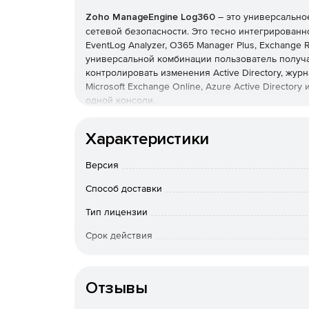
Zoho ManageEngine Log360
– это универсально
сетевой безопасности. Это тесно интегрированн
EventLog Analyzer, O365 Manager Plus, Exchange Re
универсальной комбинации пользователь получа
контролировать изменения Active Directory, журн
Microsoft Exchange Online, Azure Active Director
одной консоли.
Основные возможности:
Характеристики
Мониторинг и аудит критических изменений A
Версия
Соответствие строгим требованиям нормативн
Способ доставки
GLBA, GPG 13 и GDPR, с помощью доступных 
Тип лицензии
Получение исчерпывающей информации в вид
Срок действия
Active Directory и Exchange Online.
Тип организации
Использование готовых отчетов о журналах, 
Отзывы
серверов IIS и Apache, баз данных SQL и Orac
маршрутизаторы, коммутаторы, межсетевые 