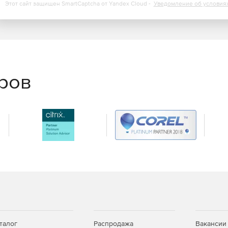
Этот сайт защищен SmartCaptcha от Yandex Cloud -
Уведомление об условия
еров
талог
Распродажа
Вакансии