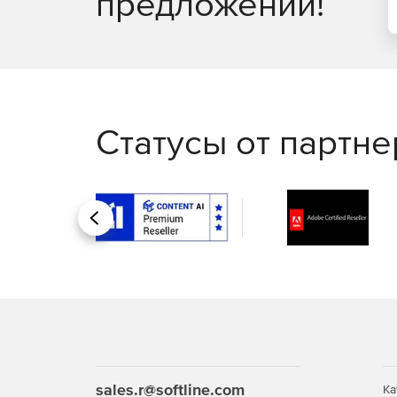
предложений!
Статусы от партн
Назад
sales.r@softline.com
Ка