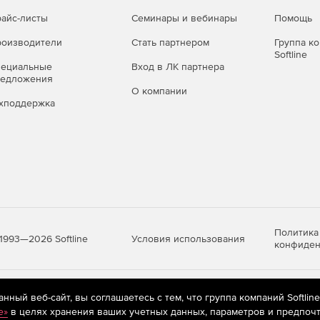
айс-листы
Семинары и вебинары
Помощь
оизводители
Стать партнером
Группа к
Softline
пециальные
Вход в ЛК партнера
редложения
О компании
хподдержка
Политика
Условия использования
1993—2026 Softline
конфиден
яются
рекомендательные технологии
(информационные технологии п
ный веб-сайт, вы соглашаетесь с тем, что группа компаний Softlin
предпочтениям пользователей сети «Интернет», находящихся на те
e»
в целях хранения ваших учетных данных, параметров и предпочт