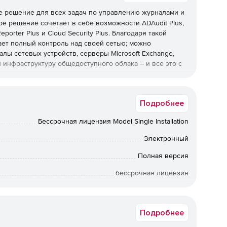
е решение для всех задач по управлению журналами и
ое решение сочетает в себе возможности ADAudit Plus,
porter Plus и Cloud Security Plus. Благодаря такой
ет полный контроль над своей сетью; можно
алы сетевых устройств, серверы Microsoft Exchange,
y и инфраструктуру общедоступного облака – и все это с
Подробнее
ctive Directory в режиме реального времени.
Бессрочная лицензия Model Single Installation
ых мандатов, таких как PCI DSS, FISMA, HIPAA, SOX,
Электронный
отчетов.
Полная версия
е отчетов аудита о критических событиях в Azure
бессрочная лицензия
Коммерческая
собранных с компьютеров Windows и Linux / Unix, веб-
le, устройств защиты периметра, таких как
Подробнее
экраны, системы обнаружения вторжений и системы