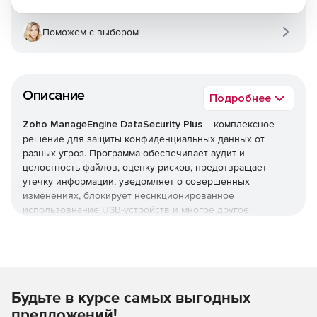
Поможем с выбором
Описание
Подробнее
Zoho ManageEngine DataSecurity Plus
– комплексное
решение для защиты конфиденциальных данных от
разных угроз. Программа обеспечивает аудит и
целостность файлов, оценку рисков, предотвращает
утечку информации, уведомляет о совершенных
изменениях, блокирует неснкционированное
использовнание USB-устройств и многое другое.
Аудит файлового сервера
Аудит, мониторинг, получение оповещений и отчеты о
всех файлах доступа и изменений, внесенных в среду
Будьте в курсе самых выгодных
вашего файлового сервера в режиме реального времени.
предложений!