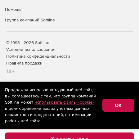
Помощь
Группа компаний Softline
© 1993—2026 Softline
Условия использования
Политика конфиденциальности
Правила продажи
14+
Продолжая использовать данный веб-сайт,
На информационном ресурсе store.softline.ru применяются
вы соглашаетесь с тем, что группа компаний
рекомендательные технологии
(информационные технологии
Softline может
использовать файлы «cookie»
предоставления информации на основе сбора,
OK
в целях хранения ваших учетных данных,
систематизации и анализа сведений, относящихся к
предпочтениям пользователей сети «Интернет»,
параметров и предпочтений, оптимизации
находящихся на территории Российской Федерации)
работы веб-сайта.
Запросить цену