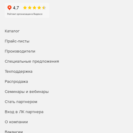
Возможность создавать мгновенные оповещения и
блокировать файлы с высокочувствительными данными,
такими как PII или ePHI, от перемещения по электронной
почте (Outlook).
Каталог
Прайс-листы
Защита USB
Производители
Возможность отслеживать, предупреждать и блокировать
несанкционированное использование запоминающих
Специальные предложения
устройств USB и предотвращать потерю данных через
Техподдержка
периферийные порты.
Распродажа
Семинары и вебинары
Стать партнером
Вход в ЛК партнера
О компании
Вакансии