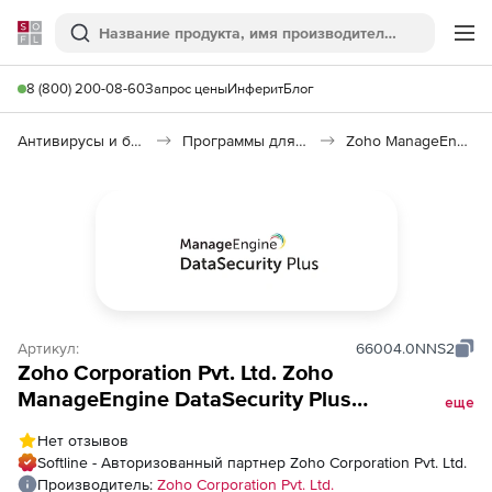
Softline
Поиск
Ме
8 (800) 200-08-60
Запрос цены
Инферит
Блог
Антивирусы и безопасность
Программы для защиты информации
Zoho ManageEngine DataSecurity Plus
Артикул:
66004.0NNS2
Zoho Corporation Pvt. Ltd. Zoho
ManageEngine DataSecurity Plus
еще
(бессрочная лицензия Professional Edition
Нет отзывов
Perpetual Model Netapp Server Single
Softline - Авторизованный партнер Zoho Corporation Pvt. Ltd.
Installation), fee for 2 Netapp Server
Производитель:
Zoho Corporation Pvt. Ltd.