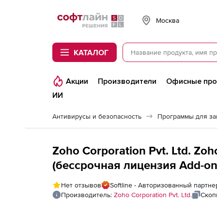
Softline
Москва
КАТАЛОГ
Акции
Производители
Офисные пр
ИИ
Антивирусы и безопасность
Программы для з
Zoho Corporation Pvt. Ltd. Zo
(бессрочная лицензия Add-ons 
services addon - Custom risk an
Нет отзывов
Softline - Авторизованный партнер
product&#039;s scope) - Onlin
Производитель:
Zoho Corporation Pvt. Ltd.
Скоп