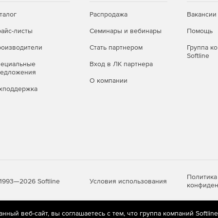
талог
Распродажа
Вакансии
айс-листы
Семинары и вебинары
Помощь
оизводители
Стать партнером
Группа к
Softline
пециальные
Вход в ЛК партнера
редложения
О компании
хподдержка
Политика
Условия использования
1993—2026 Softline
конфиден
ный веб-сайт, вы соглашаетесь с тем, что группа компаний Softlin