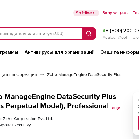
Softline.ru
Запрос цены
Те
8 (800) 200-0
Поиск
sales.r@softline.
ограммы
Антивирусы для организаций
Защита информ
ащиты информации
Zoho ManageEngine DataSecurity Plus
ho ManageEngine DataSecurity Plus
Perpetual Model), Professional
еще
alysis rules configuration (within
 Zoho Corporation Pvt. Ltd.
e
ировать ссылку