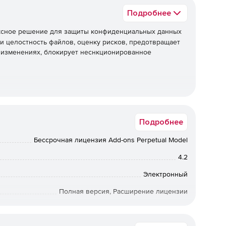
Подробнее
сное решение для защиты конфиденциальных данных
 и целостность файлов, оценку рисков, предотвращает
 изменениях, блокирует неснкционированное
еты о всех файлах доступа и изменений, внесенных в
ьного времени.
Подробнее
Бессрочная лицензия Add-ons Perpetual Model
ечки конфиденциальных данных через USB-устройства,
4.2
с помощью мониторинга безопасности в режиме
Электронный
Полная версия, Расширение лицензии
бессрочная лицензия
ный анализ для обнаружения конфиденциальных данных
 уязвимости.