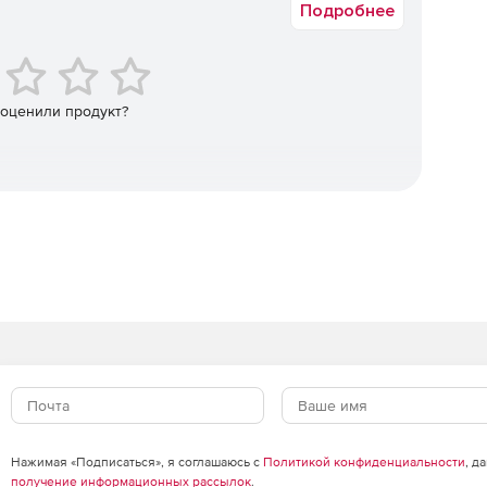
Подробнее
реагирование на них, а также защита критически
йлам и их изменений в режиме реального времени.
 оценили продукт?
 самого начала с помощью автоматического механизма
едомлений с помощью мгновенных пользовательских
енных и несанкционированных изменениях путем
 создание, изменение, удаление и изменение
Нажимая «Подписаться», я соглашаюсь с
Политикой конфиденциальности
, д
ости и реагирование на них с возможностью
получение информационных рассылок
.