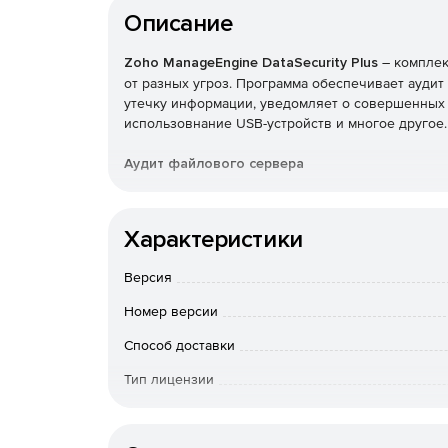
Описание
Zoho ManageEngine DataSecurity Plus
– комплек
от разных угроз. Программа обеспечивает аудит
утечку информации, уведомляет о совершенных
использовнание USB-устройств и многое другое.
Аудит файлового сервера
Аудит, мониторинг, получение оповещений и отч
среду вашего файлового сервера в режиме реал
Характеристики
Предотвращение утечки данных
Версия
Обнаружение, прерывание и реагирование на ут
Номер версии
электронную почту, принтеры и многое другое 
реального времени.
Способ доставки
Тип лицензии
Оценка риска данных
Срок действия
Выполнение проверки содержимого и контекст
в файлах и классификации ь их в зависимости от