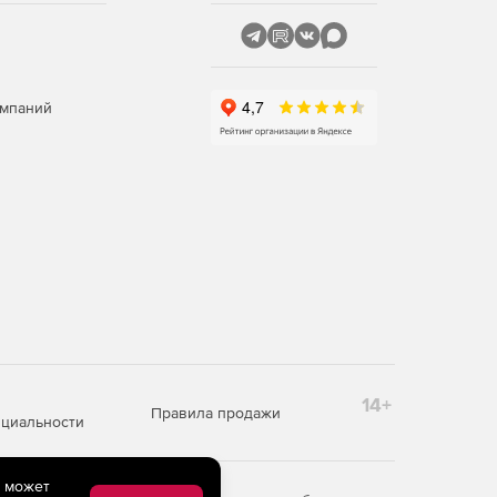
омпаний
14+
Правила продажи
циальности
e может