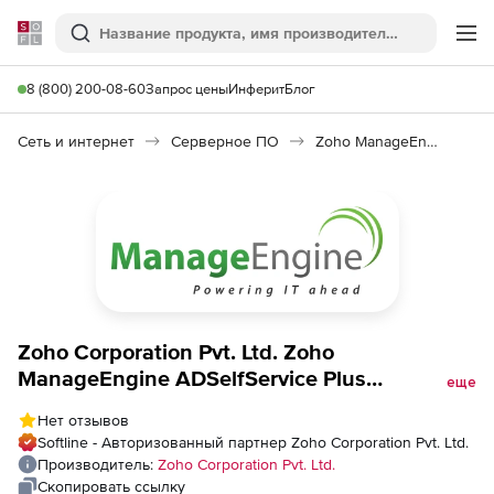
Softline
Поиск
Ме
8 (800) 200-08-60
Запрос цены
Инферит
Блог
Сеть и интернет
Серверное ПО
Zoho ManageEngine ADSelfService Plus
Zoho Corporation Pvt. Ltd. Zoho
ManageEngine ADSelfService Plus
еще
(подписка Standard Edition Modeler Annual
Нет отзывов
на 1 год), fee for 1000 Domain Users
Softline - Авторизованный партнер Zoho Corporation Pvt. Ltd.
Производитель:
Zoho Corporation Pvt. Ltd.
Скопировать ссылку