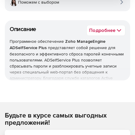
Поможем с выбором
Описание
Подробнее
Программное обеспечение
Zoho ManageEngine
ADSelfService Plus
представляет собой решение для
безопасного и эффективного сброса паролей конечными
пользователями. ADSelfService Plus позволяет
сбрасывать пароли и разблокировать учетные записи
через специальный web-портал без обращения к
администратору. Благодаря службе каталогов Active
Directory можно обновлять пользовательские
персональные данные в режиме реального времени.
ADSelfService Plus помогает управлять всеми учетными
записями пользователей с возможностью создания
отчетов о статусе клиентских лицензий. ADSelfService
Будьте в курсе самых выгодных
Plus позволяет отслеживать время действия паролей и
отправлять пользователям по электронной почте
предложений!
уведомления о дате обязательной смены пароля.
ADSelfService Plus обеспечивает полный контроль и