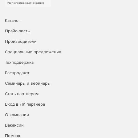
уведомления о состоянии пароля по электронной
почте. ADSelfService Plus также предоставляет
информацию о списке пользователей, сбросивших
Каталог
свой пароль при входе в систему или
разблокировавших свои учетные записи.
Прайс-листы
Производители
Самостоятельная разблокировка учетной записи
пользователями. Возможность удаленной
Специальные предложения
разблокировки учетных записей через web-браузер.
Техподдержка
Поиск сотрудника по корпоративному каталогу
Распродажа
Corporate Directory Search. Удобный и эффективный
поиск сотрудников по различным критериям
Семинары и вебинары
(электронной почте, фамилии и т. д.) позволяет
оперативно найти контактные данные нужного
Стать партнером
сотрудника: его фото, служебный и мобильный
телефон, адрес электронной почты и т. д.
Вход в ЛК партнера
О компании
Снижение нагрузки на сервисную службу.
Самостоятельная смена паролей пользователями и
Вакансии
разблокировка учетных записей позволяет снизить
нагрузку на административную службу и сократить
Помощь