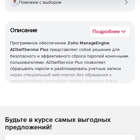
Поможем с выбором
Описание
Подробнее
Программное обеспечение
Zoho ManageEngine
ADSelfService Plus
представляет собой решение для
безопасного и эффективного сброса паролей конечными
пользователями. ADSelfService Plus позволяет
сбрасывать пароли и разблокировать учетные записи
через специальный web-портал без обращения к
администратору. Благодаря службе каталогов Active
Directory можно обновлять пользовательские
персональные данные в режиме реального времени.
ADSelfService Plus помогает управлять всеми учетными
записями пользователей с возможностью создания
отчетов о статусе клиентских лицензий. ADSelfService
Будьте в курсе самых выгодных
Plus позволяет отслеживать время действия паролей и
отправлять пользователям по электронной почте
предложений!
уведомления о дате обязательной смены пароля.
ADSelfService Plus обеспечивает полный контроль и