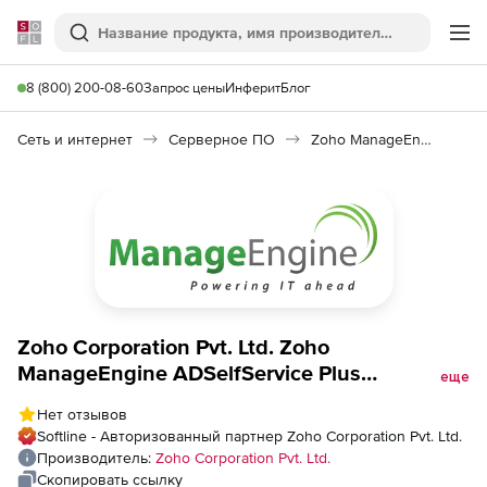
Softline
Поиск
Ме
8 (800) 200-08-60
Запрос цены
Инферит
Блог
Сеть и интернет
Серверное ПО
Zoho ManageEngine ADSelfService Plus
Zoho Corporation Pvt. Ltd. Zoho
ManageEngine ADSelfService Plus
еще
(бессрочная лицензия Standard), fee for
Нет отзывов
7500 Domain Users
Softline - Авторизованный партнер Zoho Corporation Pvt. Ltd.
Производитель:
Zoho Corporation Pvt. Ltd.
Скопировать ссылку