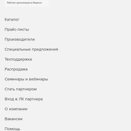
уведомления о состоянии пароля по электронной
почте. ADSelfService Plus также предоставляет
информацию о списке пользователей, сбросивших
Каталог
свой пароль при входе в систему или
разблокировавших свои учетные записи.
Прайс-листы
Производители
Самостоятельная разблокировка учетной записи
пользователями. Возможность удаленной
Специальные предложения
разблокировки учетных записей через web-браузер.
Техподдержка
Поиск сотрудника по корпоративному каталогу
Распродажа
Corporate Directory Search. Удобный и эффективный
поиск сотрудников по различным критериям
Семинары и вебинары
(электронной почте, фамилии и т. д.) позволяет
оперативно найти контактные данные нужного
Стать партнером
сотрудника: его фото, служебный и мобильный
телефон, адрес электронной почты и т. д.
Вход в ЛК партнера
О компании
Снижение нагрузки на сервисную службу.
Самостоятельная смена паролей пользователями и
Вакансии
разблокировка учетных записей позволяет снизить
нагрузку на административную службу и сократить
Помощь