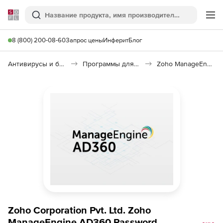
Softline
Поиск
Ме
8 (800) 200-08-60
Запрос цены
Инферит
Блог
Антивирусы и безопасность
Программы для защиты информации
Zoho ManageEngine AD360 Password
Zoho Corporation Pvt. Ltd. Zoho
ManageEngine AD360 Password