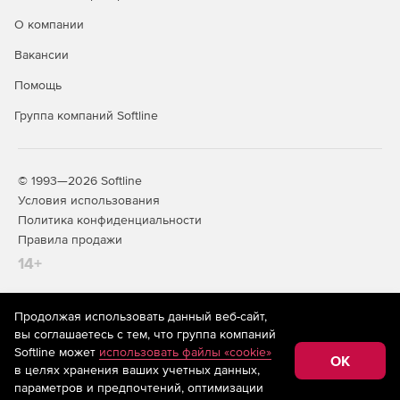
О компании
Вакансии
Помощь
Группа компаний Softline
© 1993—2026 Softline
Условия использования
Политика конфиденциальности
Правила продажи
14+
Продолжая использовать данный веб-сайт,
На информационном ресурсе store.softline.ru применяются
вы соглашаетесь с тем, что группа компаний
рекомендательные технологии
(информационные технологии
Softline может
использовать файлы «cookie»
предоставления информации на основе сбора,
OK
в целях хранения ваших учетных данных,
систематизации и анализа сведений, относящихся к
предпочтениям пользователей сети «Интернет»,
параметров и предпочтений, оптимизации
находящихся на территории Российской Федерации)