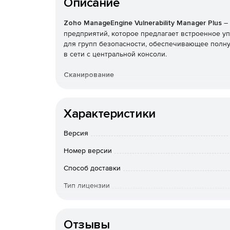
Описание
Zoho ManageEngine Vulnerability Manager Plus
–
предприятий, которое предлагает встроенное у
для групп безопасности, обеспечивающее полну
в сети с центральной консоли.
Сканирование
Сканирование и обнаружение открытых областей
а также роуминговых устройств.
Характеристики
Оценка
Версия
Использование аналитики, основанной на злоумы
Номер версии
которые могут быть использованы злоумышленн
Способ доставки
Управление
Тип лицензии
Смягчение использования лазеек безопасности,
Срок действия
развития лазеек.
Отзывы