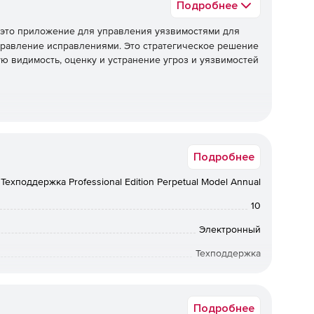
Подробнее
 это приложение для управления уязвимостями для
правление исправлениями. Это стратегическое решение
ю видимость, оценку и устранение угроз и уязвимостей
 всех локальных и удаленных офисов конечных точек,
Подробнее
Техподдержка Professional Edition Perpetual Model Annual
шленнике, и расстановка приоритетов в областях,
10
иком с большей вероятностью.
Электронный
Техподдержка
 существующих в сети, и предотвращение дальнейшего
12 мес.
Подробнее