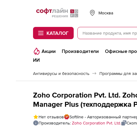
Softline
Москва
КАТАЛОГ
Акции
Производители
Офисные пр
ИИ
Антивирусы и безопасность
Программы для з
Zoho Corporation Pvt. Ltd. Zo
Manager Plus (техподдержка Pr
Model Annual), fee for 500 Ne
Нет отзывов
Softline - Авторизованный партнер
Производитель:
Zoho Corporation Pvt. Ltd.
Скоп