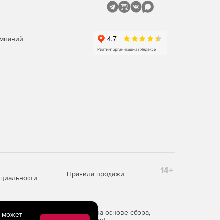
омпаний
14+
Правила продажи
циальности
редоставления информации на основе сбора,
e может