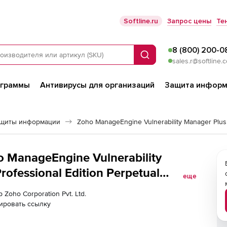
Softline.ru
Запрос цены
Те
8 (800) 200-0
Поиск
sales.r@softline.
ограммы
Антивирусы для организаций
Защита информ
ащиты информации
Zoho ManageEngine Vulnerability Manager Plus
ho ManageEngine Vulnerability
ofessional Edition Perpetual
еще
twork Devices
 Zoho Corporation Pvt. Ltd.
ировать ссылку