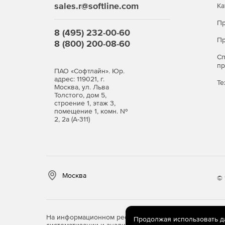
sales.r@softline.com
Ка
Пр
8 (495) 232-00-60
Пр
8 (800) 200-08-60
С
п
ПАО «Софтлайн». Юр.
адрес: 119021, г.
Те
Москва, ул. Льва
Толстого, дом 5,
строение 1, этаж 3,
помещение 1, комн. №
2, 2а (А-311)
Москва
© 
На информационном ресурсе store.softline.ru примен
Продолжая использовать дан