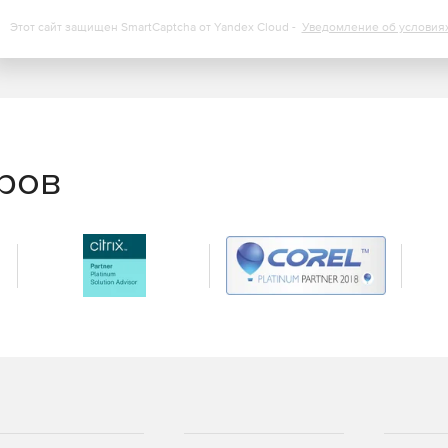
оддерживаемого программного обеспечения.
Этот сайт защищен SmartCaptcha от Yandex Cloud -
Уведомление об условия
нные и протестированные сценарии, не дожидаясь
тей нулевого дня.
еров