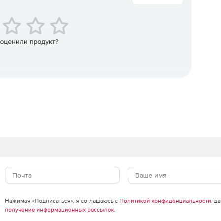
на основе типа, серьезности, возраста, количества
 оценили продукт?
ртывание исправлений для Windows, Mac, Linux и более
ого модуля исправлений.
 и минимальными привилегиями. Соответствие
иянии и устранении недостатков безопасности веб-
и поддерживать серверы, защищенные от многих
Нажимая «Подписаться», я соглашаюсь с
Политикой конфиденциальности
, д
риска
получение информационных рассылок
.