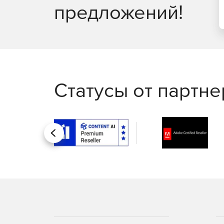
предложений!
Избавление от несанкционированного и неп
Уменьшение уязвимости нулевого дня
Возможность развернуть предварительно созда
исправления, которое защитит сеть от уязвимос
Статусы от партн
Назад