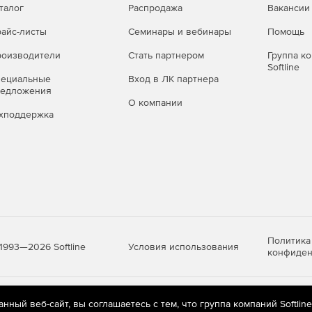
талог
Распродажа
Вакансии
айс-листы
Семинары и вебинары
Помощь
оизводители
Стать партнером
Группа к
Softline
пециальные
Вход в ЛК партнера
редложения
О компании
хподдержка
Политика
Условия использования
1993—2026 Softline
конфиден
яются
рекомендательные технологии
(информационные технологии п
ный веб-сайт, вы соглашаетесь с тем, что группа компаний Softlin