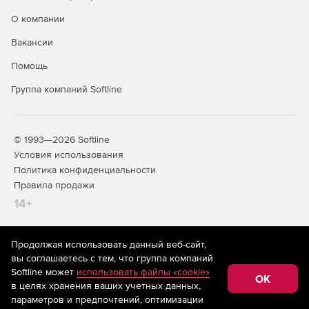
О компании
Вакансии
Помощь
Группа компаний Softline
© 1993—2026 Softline
Условия использования
Политика конфиденциальности
Правила продажи
14+
Продолжая использовать данный веб-сайт,
На информационном ресурсе store.softline.ru применяются
вы соглашаетесь с тем, что группа компаний
рекомендательные технологии
(информационные технологии
Softline может
использовать файлы «cookie»
предоставления информации на основе сбора,
OK
в целях хранения ваших учетных данных,
систематизации и анализа сведений, относящихся к
предпочтениям пользователей сети «Интернет»,
параметров и предпочтений, оптимизации
находящихся на территории Российской Федерации)