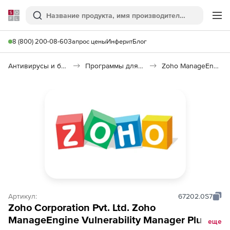
Softline
Поиск
Ме
8 (800) 200-08-60
Запрос цены
Инферит
Блог
Антивирусы и безопасность
Программы для защиты информации
Zoho ManageEngine Vulnerability Manager Plus
Артикул:
67202.0S7
Zoho Corporation Pvt. Ltd. Zoho
ManageEngine Vulnerability Manager Plus
еще