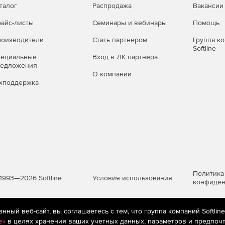
талог
Распродажа
Вакансии
айс-листы
Семинары и вебинары
Помощь
оизводители
Стать партнером
Группа к
Softline
пециальные
Вход в ЛК партнера
редложения
О компании
хподдержка
Политика
Условия использования
1993—2026 Softline
конфиден
ный веб-сайт, вы соглашаетесь с тем, что группа компаний Softlin
яются
рекомендательные технологии
(информационные технологии п
e»
в целях хранения ваших учетных данных, параметров и предпочт