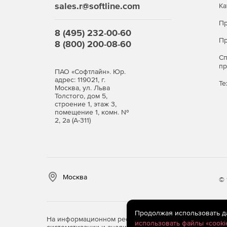
sales.r@softline.com
Ка
Пр
8 (495) 232-00-60
Пр
8 (800) 200-08-60
С
п
ПАО «Софтлайн». Юр.
адрес: 119021, г.
Те
Москва, ул. Льва
Толстого, дом 5,
строение 1, этаж 3,
помещение 1, комн. №
2, 2а (А-311)
Москва
© 
Продолжая использовать дан
На информационном ресурсе store.softline.ru примен
использовать файлы «cooki