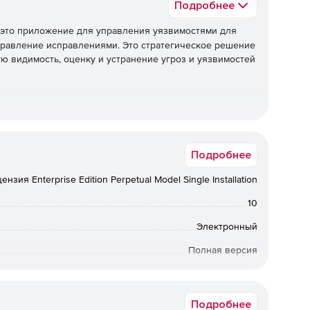
Подробнее
 это приложение для управления уязвимостями для
правление исправлениями. Это стратегическое решение
ю видимость, оценку и устранение угроз и уязвимостей
 всех локальных и удаленных офисов конечных точек,
Подробнее
ензия Enterprise Edition Perpetual Model Single Installation
шленнике, и расстановка приоритетов в областях,
10
иком с большей вероятностью.
Электронный
Полная версия
 существующих в сети, и предотвращение дальнейшего
бессрочная лицензия
Подробнее