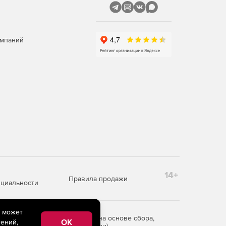
омпаний
14+
Правила продажи
циальности
e может
редоставления информации на основе сбора,
OK
ений,