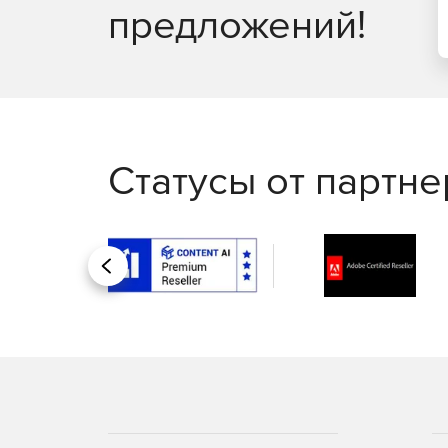
предложений!
Избавление от несанкционированного и неп
Уменьшение уязвимости нулевого дня
Возможность развернуть предварительно созда
исправления, которое защитит сеть от уязвимос
Статусы от партн
Назад