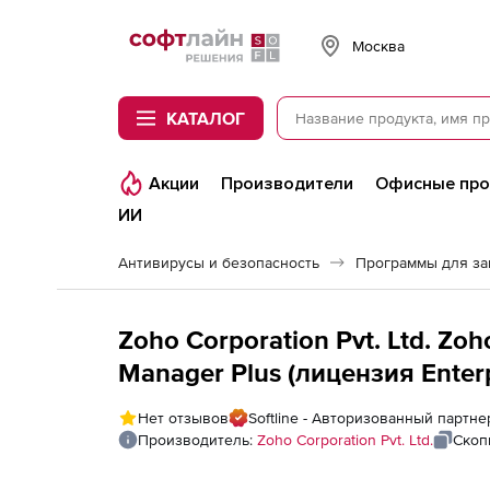
Softline
Москва
КАТАЛОГ
Акции
Производители
Офисные пр
ИИ
Антивирусы и безопасность
Программы для з
Zoho Corporation Pvt. Ltd. Zo
Manager Plus (лицензия Enterp
Installation), fee for 500 Netw
Нет отзывов
Softline - Авторизованный партнер
Производитель:
Zoho Corporation Pvt. Ltd.
Скоп