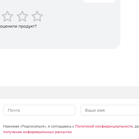
на основе типа, серьезности, возраста, количества
 оценили продукт?
ртывание исправлений для Windows, Mac, Linux и более
ого модуля исправлений.
 и минимальными привилегиями. Соответствие
иянии и устранении недостатков безопасности веб-
и поддерживать серверы, защищенные от многих
Нажимая «Подписаться», я соглашаюсь с
Политикой конфиденциальности
, д
риска
получение информационных рассылок
.