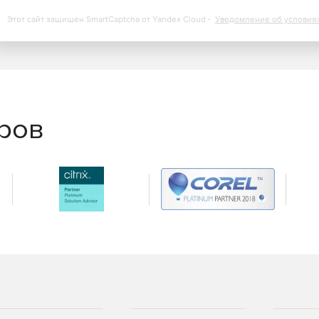
оддерживаемого программного обеспечения.
Этот сайт защищен SmartCaptcha от Yandex Cloud -
Уведомление об условия
нные и протестированные сценарии, не дожидаясь
тей нулевого дня.
еров