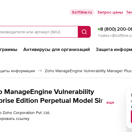
Softline.ru
Запрос цены
Те
8 (800) 200-0
Поиск
sales.r@softline.
ограммы
Антивирусы для организаций
Защита информ
ащиты информации
Zoho ManageEngine Vulnerability Manager Plus
ho ManageEngine Vulnerability
rise Edition Perpetual Model Single
еще
ork Devices
 Zoho Corporation Pvt. Ltd.
ировать ссылку