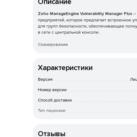
Описание
Zoho ManageEngine Vulnerability Manager Plus
–
предприятий, которое предлагает встроенное у
для групп безопасности, обеспечивающее полну
в сети с центральной консоли.
Сканирование
Сканирование и обнаружение открытых областей
а также роуминговых устройств.
Характеристики
Оценка
Версия
Лиц
Использование аналитики, основанной на злоумы
Номер версии
которые могут быть использованы злоумышленн
Способ доставки
Управление
Тип лицензии
Смягчение использования лазеек безопасности,
Срок действия
развития лазеек.
Отзывы