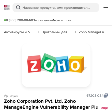
Softline
Поиск
Ме
8 (800) 200-08-60
Запрос цены
Инферит
Блог
Антивирусы и безопасность
Программы для защиты информации
Zoho ManageEngine Vulnerability Manager Plus
Артикул:
67203.0S4
Zoho Corporation Pvt. Ltd. Zoho
ManageEngine Vulnerability Manager Plus
еще