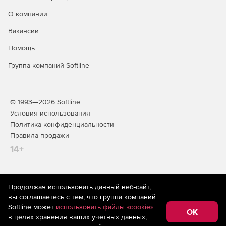
О компании
Вакансии
Помощь
Группа компаний Softline
© 1993—2026 Softline
Условия использования
Политика конфиденциальности
Правила продажи
14+
На информационном ресурсе store.softline.ru применяются
Продолжая использовать данный веб-сайт,
рекомендательные технологии
(информационные технологии
вы соглашаетесь с тем, что группа компаний
предоставления информации на основе сбора,
Softline может
использовать файлы «cookie»
систематизации и анализа сведений, относящихся к
OK
в целях хранения ваших учетных данных,
предпочтениям пользователей сети «Интернет»,
находящихся на территории Российской Федерации)