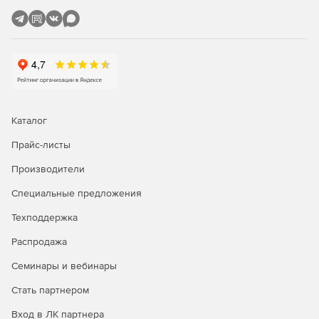
Избавление от несанкционированного и
неподдерживаемого программного обеспечения.
Уменьшение уязвимости нулевого дня
Возможность развернуть предварительно созданные и
протестированные сценарии, не дожидаясь исправления,
которое защитит сеть от уязвимостей нулевого дня.
Каталог
Прайс-листы
Производители
Специальные предложения
Техподдержка
Распродажа
Семинары и вебинары
Стать партнером
Вход в ЛК партнера