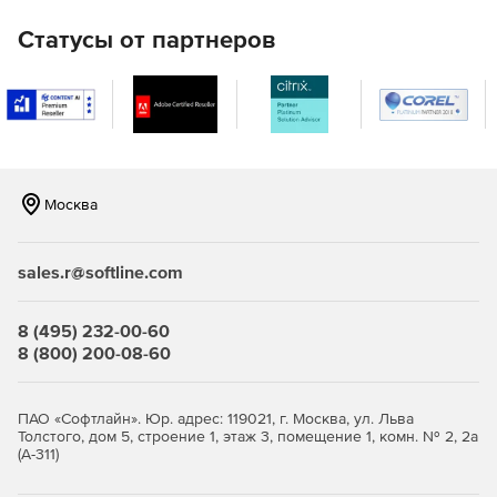
Управление патчами
Статусы от партнеров
Автоматическая загрузка, тестирование и развертывание
исправлений для Windows, Mac, Linux и более 250
сторонних приложений с помощью встроенного модуля
исправлений.
Управление конфигурацией безопасности
Москва
Сетевые системы защищены сложными паролями и
минимальными привилегиями. Соответствие правилам
безопасности CIS и STIG.
sales.r@softline.com
Укрепление веб-сервера
8 (495) 232-00-60
Получение подробной информации о причине, влиянии и
8 (800) 200-08-60
устранении недостатков безопасности веб-сервера. Эта
информация помогает установить и поддерживать
серверы, защищенные от многих вариантов атак.
ПАО «Софтлайн». Юр. адрес: 119021, г. Москва, ул. Льва
Толстого, дом 5, строение 1, этаж 3, помещение 1, комн. № 2, 2а
(А-311)
Аудит программного обеспечения высокого риска