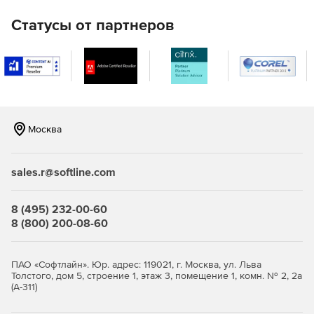
Управление патчами
Статусы от партнеров
Автоматическая загрузка, тестирование и развертывание
исправлений для Windows, Mac, Linux и более 250
сторонних приложений с помощью встроенного модуля
исправлений.
Управление конфигурацией безопасности
Москва
Сетевые системы защищены сложными паролями и
минимальными привилегиями. Соответствие правилам
безопасности CIS и STIG.
sales.r@softline.com
Укрепление веб-сервера
8 (495) 232-00-60
Получение подробной информации о причине, влиянии и
8 (800) 200-08-60
устранении недостатков безопасности веб-сервера. Эта
информация помогает установить и поддерживать
серверы, защищенные от многих вариантов атак.
ПАО «Софтлайн». Юр. адрес: 119021, г. Москва, ул. Льва
Толстого, дом 5, строение 1, этаж 3, помещение 1, комн. № 2, 2а
(А-311)
Аудит программного обеспечения высокого риска