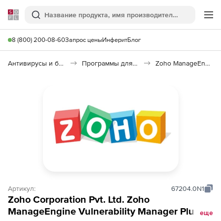
Softline
Поиск
Ме
8 (800) 200-08-60
Запрос цены
Инферит
Блог
Антивирусы и безопасность
Программы для защиты информации
Zoho ManageEngine Vulnerability Manager Plus
Артикул:
67204.0N1
Zoho Corporation Pvt. Ltd. Zoho
ManageEngine Vulnerability Manager Plus
еще