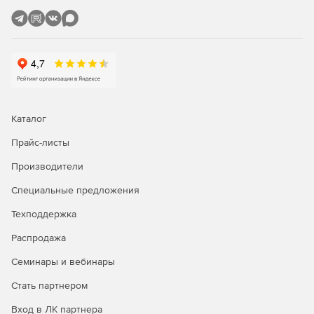
Избавление от несанкционированного и
неподдерживаемого программного обеспечения.
Уменьшение уязвимости нулевого дня
Возможность развернуть предварительно созданные и
протестированные сценарии, не дожидаясь исправления,
которое защитит сеть от уязвимостей нулевого дня.
Каталог
Прайс-листы
Производители
Специальные предложения
Техподдержка
Распродажа
Семинары и вебинары
Стать партнером
Вход в ЛК партнера