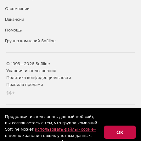
О компании
Вакансии
Помощь
Группа компаний Softline
© 1993—2026 Softline
Условия использования
Политика конфиденциальности
Правила продажи
14+
На информационном ресурсе store.softline.ru применяются
Продолжая использовать данный веб-сайт,
рекомендательные технологии
(информационные технологии
вы соглашаетесь с тем, что группа компаний
предоставления информации на основе сбора,
Softline может
использовать файлы «cookie»
систематизации и анализа сведений, относящихся к
OK
в целях хранения ваших учетных данных,
предпочтениям пользователей сети «Интернет»,
находящихся на территории Российской Федерации)