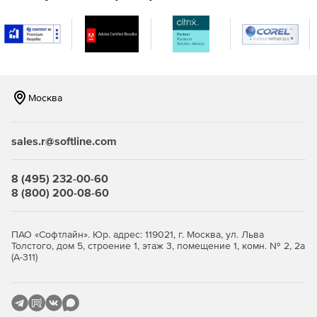
предоставит временный доступ на определенное время,
чтобы избежать снижения производительности
сотрудников.
Контроль
Квалифицированные панели Device Control Plus, строгие
Москва
политики управления устройствами и четкие проверки не
требуют никакого обучения.
sales.r@softline.com
Мониторинг попыток взлома
Решение помогает обнаружить злонамеренную
инсайдерскую активность.
8 (495) 232-00-60
8 (800) 200-08-60
ПАО «Софтлайн». Юр. адрес: 119021, г. Москва, ул. Льва
Толстого, дом 5, строение 1, этаж 3, помещение 1, комн. № 2, 2а
(А-311)