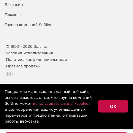
Вакансии
Помощь
Группа компаний Softline
© 1993—2026 Softline
Условия использования
Политика конфиденциальности
Правила продажи
14+
Продолжая использовать данный веб-сайт,
На информационном ресурсе store.softline.ru применяются
вы соглашаетесь с тем, что группа компаний
рекомендательные технологии
(информационные технологии
Softline может
использовать файлы «cookie»
предоставления информации на основе сбора,
OK
в целях хранения ваших учетных данных,
систематизации и анализа сведений, относящихся к
предпочтениям пользователей сети «Интернет»,
параметров и предпочтений, оптимизации
находящихся на территории Российской Федерации)
работы веб-сайта.