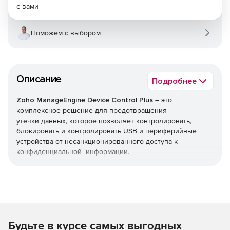
с вами
Поможем с выбором
Описание
Подробнее
Zoho ManageEngine Device Control Plus
– это
комплексное решение для предотвращения
утечки данных, которое позволяет контролировать,
блокировать и контролировать USB и периферийные
устройства от несанкционированного доступа к
конфиденциальной информации.
Защита от злоумышленников
Возможность настроить доступ только для чтения,
заблокировать копирование файлов со съемных
устройств и делать другие важные действия с простыми
Будьте в курсе самых выгодных
правилами, разработанными для немедленного начала