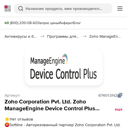
Softline
Поиск
Ме
8 (800) 200-08-60
Запрос цены
Инферит
Блог
Антивирусы и безопасность
Программы для защиты информации
Zoho ManageEngine Device Control Plus
Артикул:
67401.0N2
Zoho Corporation Pvt. Ltd. Zoho
ManageEngine Device Control Plus
еще
(лицензия Professional Edition Perpetual
Нет отзывов
Model Single Installation), fee for 250
Softline - Авторизованный партнер Zoho Corporation Pvt. Ltd.