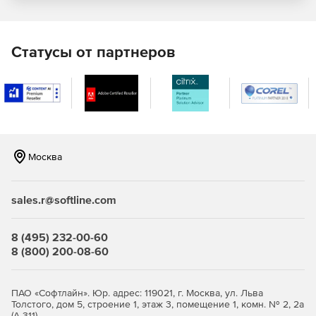
определять уровни доступа. Только авторизованные
пользователи получат доступ к просмотру,
редактированию или управлению разрешенными
«ресурсами» (назначенными им ресурсами) в зависимости
Статусы от партнеров
от их роли. Более того, комплексный механизм аудита
PAM360 помогает отслеживать, кто и когда получил
доступ, тем самым обеспечивая подотчетность в
многопользовательской среде.
Zoho ManageEngine Privileged Access Manager 360
предалагает в рамках одной платформы следующее:
Москва
Хранилище учетных данных.
sales.r@softline.com
Управление привилегированными аккаунтами.
Управление удаленным доступом.
8 (495) 232-00-60
8 (800) 200-08-60
Удаленное управление сессиями.
Мониторинг привилегированных пользователей.
ПАО «Софтлайн». Юр. адрес: 119021, г. Москва, ул. Льва
Толстого, дом 5, строение 1, этаж 3, помещение 1, комн. № 2, 2а
Аналитика угроз.
(А-311)