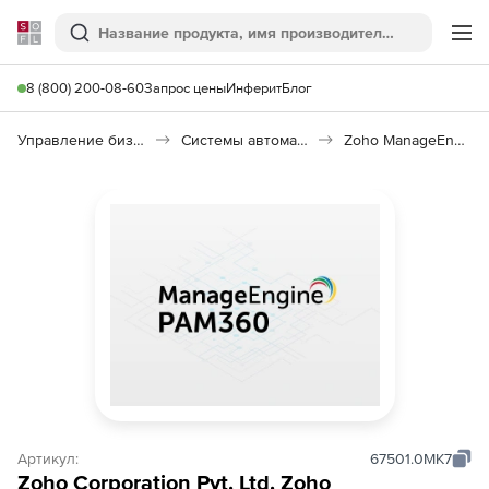
Softline
Поиск
Ме
8 (800) 200-08-60
Запрос цены
Инферит
Блог
Управление бизнесом, CRM/ERP
Системы автоматизации
Zoho ManageEngine Privileged Access Manager 360
Артикул:
67501.0MK7
Zoho Corporation Pvt. Ltd. Zoho