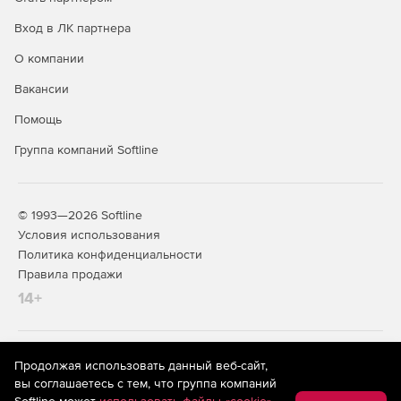
Вход в ЛК партнера
О компании
Вакансии
Помощь
Группа компаний Softline
© 1993—2026 Softline
Условия использования
Политика конфиденциальности
Правила продажи
14+
На информационном ресурсе store.softline.ru применяются
Продолжая использовать данный веб-сайт,
рекомендательные технологии
(информационные технологии
вы соглашаетесь с тем, что группа компаний
предоставления информации на основе сбора,