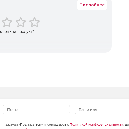
разрешенными «ресурсами» (назначенными им
Подробнее
го, комплексный механизм аудита PAM360 помогает
амым обеспечивая подотчетность в
 360 предалагает в рамках одной платформы
 оценили продукт?
.
лей.
 SSL.
Нажимая «Подписаться», я соглашаюсь с
Политикой конфиденциальности
, д