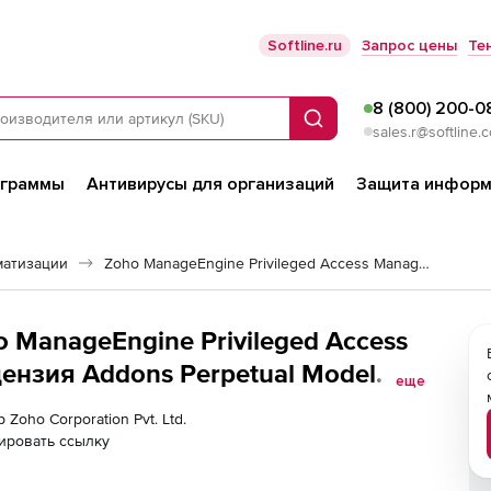
Softline.ru
Запрос цены
Те
8 (800) 200-0
Поиск
sales.r@softline.
ограммы
Антивирусы для организаций
Защита информ
матизации
Zoho ManageEngine Privileged Access Manager 360
ho ManageEngine Privileged Access
ензия Addons Perpetual Model
еще
00 Keys
 Zoho Corporation Pvt. Ltd.
ировать ссылку