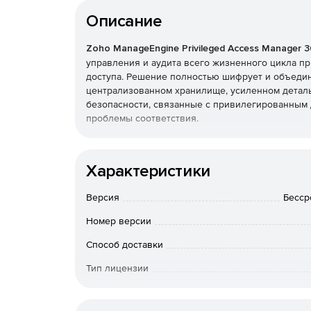
Описание
Zoho ManageEngine Privileged Access Manager 
управления и аудита всего жизненного цикла п
доступа. Решение полностью шифрует и объеди
централизованном хранилище, усиленном деталь
безопасности, связанные с привилегированным 
проблемы соответствия.
Zoho ManageEngine Privileged Access Manager 
контроля и мониторинга, которые определяют, 
Характеристики
компьютеру или информационной системе. Благ
можно создать центральную консоль, в которой
Версия
Бессро
для более глубокого сопоставления данных при
облегчая осмысленные выводы и ускоряя устра
Номер версии
Zoho ManageEngine Privileged Access Manager 
Способ доставки
растущий риск кибератак, гарантировать, что ни
Тип лицензии
важным ресурсам не останется неуправляемым,
PAM360, ИТ-администраторы могут централизован
Срок действия
определенные роли и определять уровни доступ