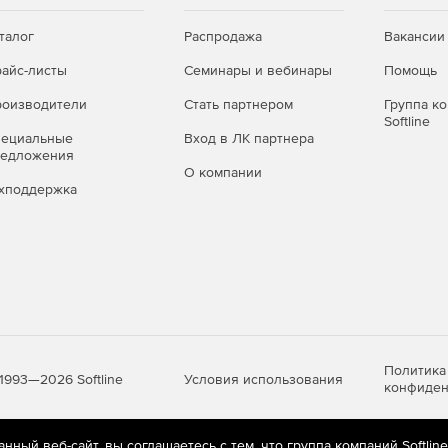
талог
Распродажа
Вакансии
айс-листы
Семинары и вебинары
Помощь
оизводители
Стать партнером
Группа к
Softline
пециальные
Вход в ЛК партнера
редложения
О компании
хподдержка
Политика
Условия использования
1993—2026 Softline
конфиден
ный веб-сайт, вы соглашаетесь с тем, что группа компаний Softlin