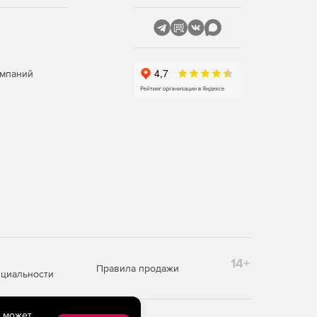
омпаний
14+
Правила продажи
циальности
e может