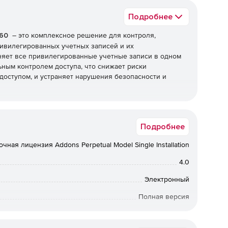
Подробнее
360
– это комплексное решение для контроля,
ривилегированных учетных записей и их
няет все привилегированные учетные записи в одном
ным контролем доступа, что снижает риски
доступом, и устраняет нарушения безопасности и
360 предоставляет организациям лучшие возможности
кто может иметь привилегированный доступ к
Подробнее
одаря возможностям контекстной интеграции PAM360
 различные части системы управления ИТ соединяются
чная лицензия Addons Perpetual Model Single Installation
вилегированного доступа и общих сетевых данных,
нение неполадок.
4.0
360 позволяет предприятиям, стремящимся опередить
Электронный
какой путь привилегированного доступа к критически
Полная версия
 неизвестным или не отслеживаемым. Используя
но создавать пользователей, назначать им
бессрочная лицензия
а. Только авторизованные пользователи получат доступ