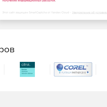
получение информационных рассылок
.
Этот сайт защищен SmartCaptcha от Yandex Cloud -
Уведомление об условия
еров