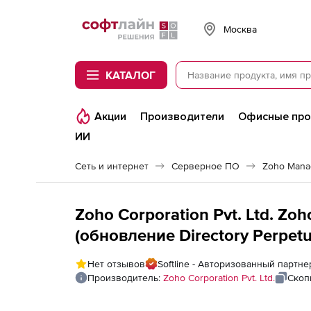
Softline
Москва
КАТАЛОГ
Акции
Производители
Офисные пр
ИИ
Сеть и интернет
Серверное ПО
Zoho Manag
Zoho Corporation Pvt. Ltd. Zo
(обновление Directory Perpetua
License), fee for 500 Domain U
Нет отзывов
Softline - Авторизованный партнер
Производитель:
Zoho Corporation Pvt. Ltd.
Скоп