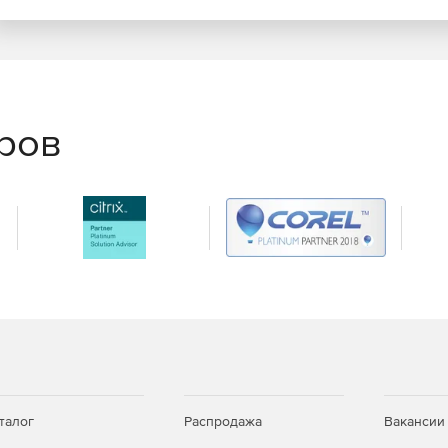
у Corporate Directory Search. Удобный и эффективный
электронной почте, фамилии и т. д.) позволяет
о сотрудника: его фото, служебный и мобильный
мостоятельная смена паролей пользователями и
низить нагрузку на административную службу и
еров
автоматизировать процесс сброса пароля и
 набор средств защиты обеспечивает безопасную
талог
Распродажа
Вакансии