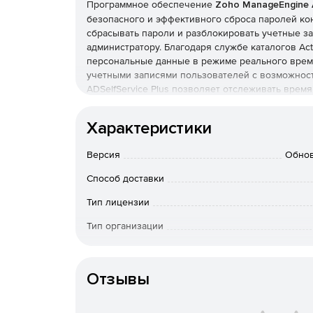
Программное обеспечение
Zoho ManageEngine A
безопасного и эффективного сброса паролей кон
сбрасывать пароли и разблокировать учетные з
администратору. Благодаря службе каталогов Act
персональные данные в режиме реального времен
учетными записями пользователей с возможност
ADSelfService Plus позволяет отслеживать врем
электронной почте уведомления о дате обязател
полный контроль и улучшенную производительно
Характеристики
нагрузку на сервисную службу.
Возможности ManageEngine ADSelfService Plus:
Версия
Обновл
Самостоятельный сброс паролей. Возможнос
Способ доставки
позволяет избежать обращения в сервисную
производительности работника.
Тип лицензии
Тип организации
Самостоятельное обновление персональных д
возможность конечным пользователям самос
Особенности доставки
каталоге Active Directory. При необходимости
информацию о нужном сотруднике: его профи
Отзывы
Периодическое уведомление об обязательной 