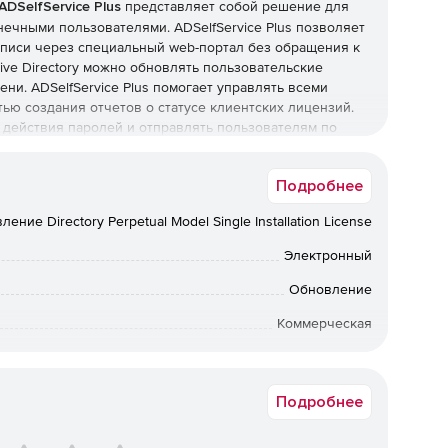
DSelfService Plus
представляет собой решение для
ечными пользователями. ADSelfService Plus позволяет
аписи через специальный web-портал без обращения к
ive Directory можно обновлять пользовательские
и. ADSelfService Plus помогает управлять всеми
ью создания отчетов о статусе клиентских лицензий.
я действия паролей и отправлять пользователям по
ьной смены пароля. ADSelfService Plus обеспечивает
сть всех пользователей, что существенно уменьшает
Подробнее
ение Directory Perpetual Model Single Installation License
ть самостоятельного сброса пароля пользователем
Электронный
 службу, потери времени и снижения
Обновление
Коммерческая
анных пользователей. ADSelfService Plus дает
тоятельно и своевременно обновлять данные о себе в
Срок доставки: 1-3 раб.дн. Softline.
 Active Directory позволяет оперативно найти
ль, фотографию, место в иерархии компании.
Подробнее
смене пароля. ADSelfService Plus гарантирует