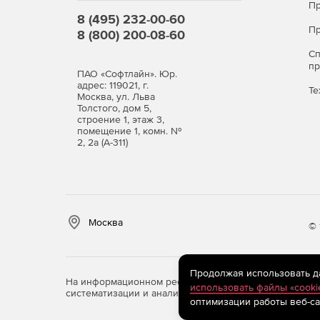
Пр
8 (495) 232-00-60
Пр
8 (800) 200-08-60
С
п
ПАО «Софтлайн». Юр.
адрес: 119021, г.
Те
Москва, ул. Льва
Толстого, дом 5,
строение 1, этаж 3,
помещение 1, комн. №
2, 2а (А-311)
Москва
© 
Продолжая использовать дан
На информационном ресурсе store.softline.ru примен
использовать файлы «cooki
систематизации и анализа сведений, относящихся к 
оптимизации работы веб-са