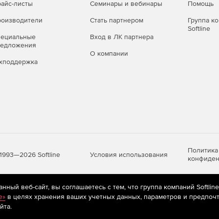
айс-листы
Семинары и вебинары
Помощь
оизводители
Стать партнером
Группа к
Softline
пециальные
Вход в ЛК партнера
редложения
О компании
хподдержка
Политика
Условия использования
1993—2026 Softline
конфиден
ный веб-сайт, вы соглашаетесь с тем, что группа компаний Softlin
яются
рекомендательные технологии
(информационные технологии п
e»
в целях хранения ваших учетных данных, параметров и предпочт
предпочтениям пользователей сети «Интернет», находящихся на те
йта.