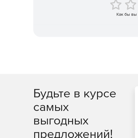
безопасность пользовательских входов в сис
злоумышленников благодаря периодической
Как бы вы
получает по электронной почте уведомление
самостоятельно задать новый пароль опреде
установленной администратором.
Возможность смены пароля посредством «горяч
Установка требований к паролю в соответств
ADSelfService Plus предоставляет возможнос
необходимый уровень сложности, количеств
символов, настройка срока действия пароля и 
Автоматическая отправка отчетов и уведомле
Будьте в курсе
автоматически планирует отчет и отправляе
электронной почте. ADSelfService Plus такж
самых
сбросивших свой пароль при входе в систем
выгодных
Самостоятельная разблокировка учетной за
разблокировки учетных записей через web-б
предложений!