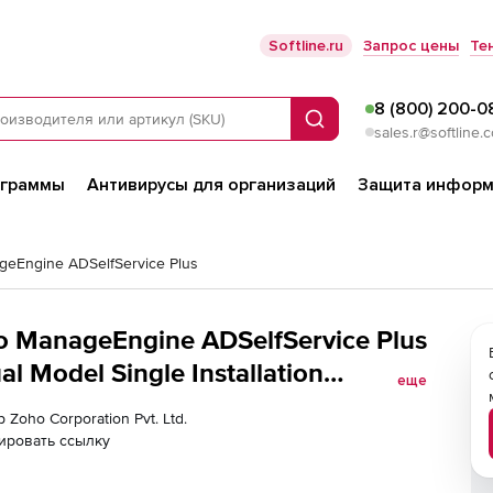
Softline.ru
Запрос цены
Те
8 (800) 200-0
Поиск
sales.r@softline.
ограммы
Антивирусы для организаций
Защита информ
eEngine ADSelfService Plus
ho ManageEngine ADSelfService Plus
l Model Single Installation
еще
sers
 Zoho Corporation Pvt. Ltd.
ировать ссылку