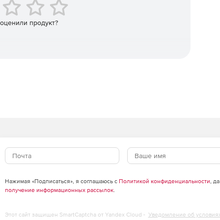
тему и помогает предотвратить атаки
 смене паролей пользователями. Каждый пользователь
 оценили продукт?
 об окончании действия пароля и может
ленного типа и сложности согласно политике,
их клавиш» Ctrl + Alt + Del.
ии с политикой безопасности организации.
ть установки требований к паролям пользователей –
о символов, возможные комбинации букв, чисел и
т. д.
ний по электронной почте. ADSelfService Plus
т пользователям уведомления о состоянии пароля по
е предоставляет информацию о списке пользователей,
у или разблокировавших свои учетные записи.
Нажимая «Подписаться», я соглашаюсь с
Политикой конфиденциальности
, д
писи пользователями. Возможность удаленной
получение информационных рассылок
.
раузер.
Этот сайт защищен SmartCaptcha от Yandex Cloud -
Уведомление об условия