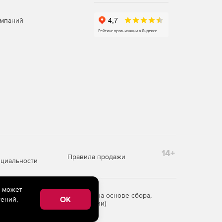
омпаний
14+
Правила продажи
циальности
e может
редоставления информации на основе сбора,
OK
ений,
рритории Российской Федерации)