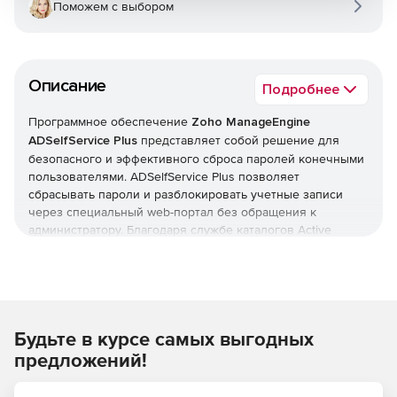
Поможем с выбором
Описание
Подробнее
Программное обеспечение
Zoho ManageEngine
ADSelfService Plus
представляет собой решение для
безопасного и эффективного сброса паролей конечными
пользователями. ADSelfService Plus позволяет
сбрасывать пароли и разблокировать учетные записи
через специальный web-портал без обращения к
администратору. Благодаря службе каталогов Active
Directory можно обновлять пользовательские
персональные данные в режиме реального времени.
ADSelfService Plus помогает управлять всеми учетными
записями пользователей с возможностью создания
отчетов о статусе клиентских лицензий. ADSelfService
Будьте в курсе самых выгодных
Plus позволяет отслеживать время действия паролей и
отправлять пользователям по электронной почте
предложений!
уведомления о дате обязательной смены пароля.
ADSelfService Plus обеспечивает полный контроль и