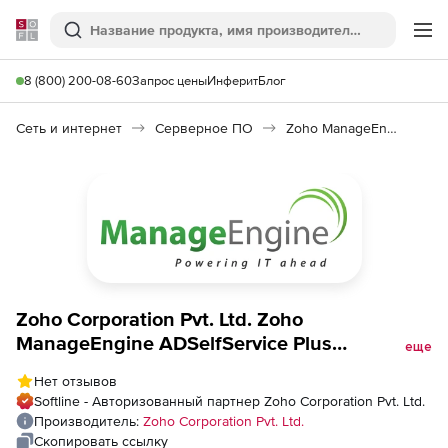
Softline
Поиск
Ме
8 (800) 200-08-60
Запрос цены
Инферит
Блог
Сеть и интернет
Серверное ПО
Zoho ManageEngine ADSelfService Plus
Zoho Corporation Pvt. Ltd. Zoho
ManageEngine ADSelfService Plus
еще
(обновление Directory Perpetual Model
Нет отзывов
Annual Maintenance and Support), fee for
Softline - Авторизованный партнер Zoho Corporation Pvt. Ltd.
3000 Domain Users
Производитель:
Zoho Corporation Pvt. Ltd.
Скопировать ссылку