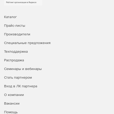
уведомления о состоянии пароля по электронной
почте. ADSelfService Plus также предоставляет
информацию о списке пользователей, сбросивших
Каталог
свой пароль при входе в систему или
разблокировавших свои учетные записи.
Прайс-листы
Производители
Самостоятельная разблокировка учетной записи
пользователями. Возможность удаленной
Специальные предложения
разблокировки учетных записей через web-браузер.
Техподдержка
Поиск сотрудника по корпоративному каталогу
Распродажа
Corporate Directory Search. Удобный и эффективный
поиск сотрудников по различным критериям
Семинары и вебинары
(электронной почте, фамилии и т. д.) позволяет
оперативно найти контактные данные нужного
Стать партнером
сотрудника: его фото, служебный и мобильный
телефон, адрес электронной почты и т. д.
Вход в ЛК партнера
О компании
Снижение нагрузки на сервисную службу.
Самостоятельная смена паролей пользователями и
Вакансии
разблокировка учетных записей позволяет снизить
нагрузку на административную службу и сократить
Помощь