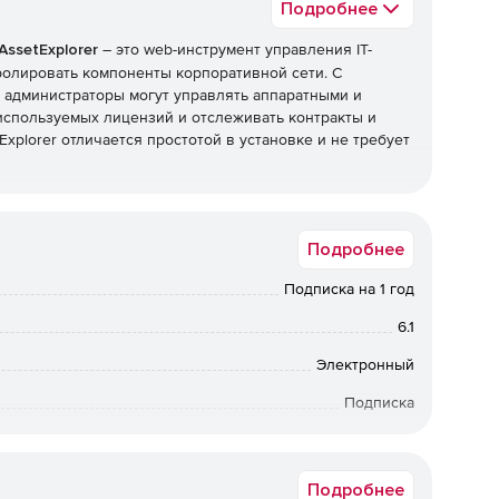
Подробнее
AssetExplorer
– это web-инструмент управления IT-
ролировать компоненты корпоративной сети. С
 администраторы могут управлять аппаратными и
используемых лицензий и отслеживать контракты и
Explorer отличается простотой в установке и не требует
Подробнее
АО и ПО) из единого центра.
Подписка на 1 год
ировании и покупке лицензий.
6.1
и активами.
Электронный
цензирования.
Подписка
12 мес.
ов.
Подробнее
етевых компонентов.