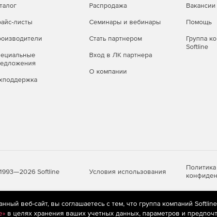
талог
Распродажа
Вакансии
айс-листы
Семинары и вебинары
Помощь
оизводители
Стать партнером
Группа к
Softline
пециальные
Вход в ЛК партнера
редложения
О компании
хподдержка
Политика
Условия использования
1993—2026 Softline
конфиден
ный веб-сайт, вы соглашаетесь с тем, что группа компаний Softlin
яются
рекомендательные технологии
(информационные технологии п
e»
в целях хранения ваших учетных данных, параметров и предпочт