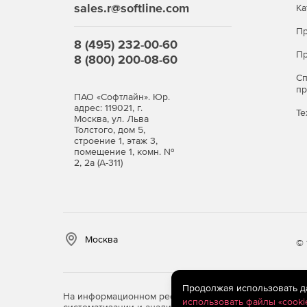
sales.r@softline.com
Ка
Пр
8 (495) 232-00-60
Пр
8 (800) 200-08-60
С
п
ПАО «Софтлайн». Юр.
адрес: 119021, г.
Те
Москва, ул. Льва
Толстого, дом 5,
строение 1, этаж 3,
помещение 1, комн. №
2, 2а (А-311)
Москва
© 
Продолжая использовать дан
На информационном ресурсе store.softline.ru примен
использовать файлы «cooki