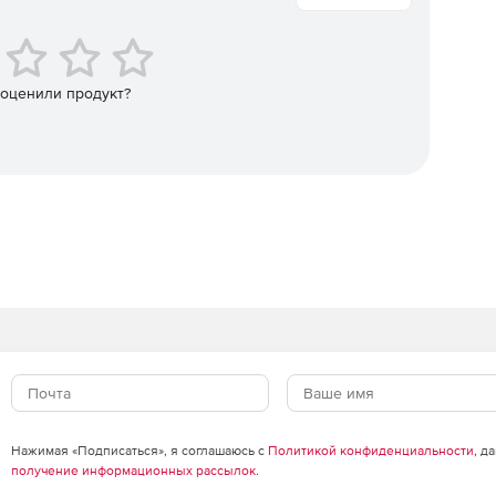
 оценили продукт?
ммных и аппаратных компонентов организационной
т оборудования и приложений, развернутых в сети.
об активах – истории, взаимосвязей и др.
и их взаимосвязей.
элементами конфигурации.
Нажимая «Подписаться», я соглашаюсь с
Политикой конфиденциальности
, д
ентов конфигурации по умолчанию.
получение информационных рассылок
.