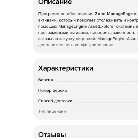
Описание
Программное обеспечение
Zoho ManageEngine 
активами, который помогает отслеживать и конт
помощью ManageEngine AssetExplorer системные
программными активами, проверять законность 
заказы на закупку лицензий. ManageEngine Asset
дополнительного конфигурирования.
Преимущества ManageEngine AssetExplorer:
Характеристики
Обнаружение и мониторинг всех IT-активов (
Версия
Принятие информированных решений о план
Номер версии
Знание совокупной стоимости владения всем
Способ доставки
Соответствие требованиям программного ли
Тип лицензии
Срок действия
Управление всем жизненным циклом IT-актив
Отзывы
Повышение эффективности использования с