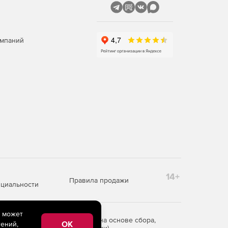
омпаний
14+
Правила продажи
циальности
e может
редоставления информации на основе сбора,
OK
ений,