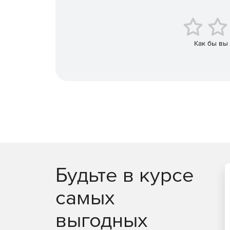
Управление IT-активами:
Как бы вы
Мониторинг всего жизненного цикла програ
сети.
Автоматическая идентификация и менеджмен
Отображение критически важной информации 
База данных управления конфигурациями:
Будьте в курсе
Отображение всех элементов конфигурации 
самых
Установление и поддержание связей между 
выгодных
Добавление атрибутов и связей к типу элем