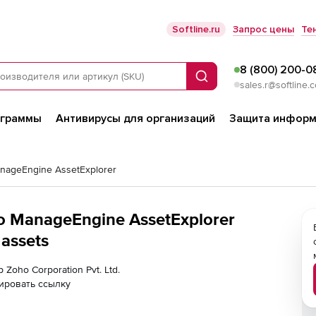
Softline.ru
Запрос цены
Те
8 (800) 200-0
Поиск
sales.r@softline.
ограммы
Антивирусы для организаций
Защита информ
nageEngine AssetExplorer
ho ManageEngine AssetExplorer
 assets
 Zoho Corporation Pvt. Ltd.
ировать ссылку