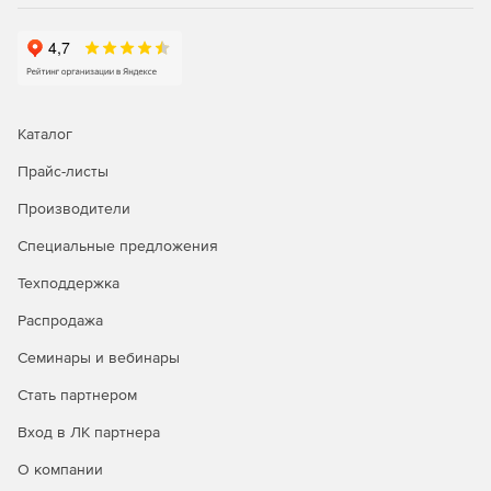
Обеспечение соответствия лицензионным
соглашениям.
Обнаружение неиспользуемых и редко используемых
лицензий.
Каталог
Генерация заказов на закупку лицензий с помощью
Прайс-листы
стандартных бизнес-процессов.
Производители
Определение деталей и правил контрактов,
Специальные предложения
прикрепление контрактов.
Техподдержка
Уведомление технических специалистов о том, что
истекает срок действия контракта.
Распродажа
Семинары и вебинары
Стать партнером
Вход в ЛК партнера
О компании