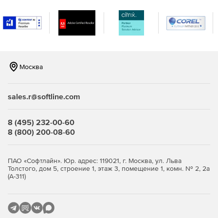
аппаратных компонентов организационной сети.
Автоматическая идентификация и менеджмент
оборудования и приложений, развернутых в сети.
Отображение критически важной информации об
активах – истории, взаимосвязей и др.
Москва
База данных управления конфигурациями:
sales.r@softline.com
Отображение всех элементов конфигурации и их
8 (495) 232-00-60
взаимосвязей.
8 (800) 200-08-60
Установление и поддержание связей между
элементами конфигурации.
ПАО «Софтлайн». Юр. адрес: 119021, г. Москва, ул. Льва
Толстого, дом 5, строение 1, этаж 3, помещение 1, комн. № 2, 2а
Добавление атрибутов и связей к типу элементов
(А-311)
конфигурации по умолчанию.
Управление программными активами и лицензиями: