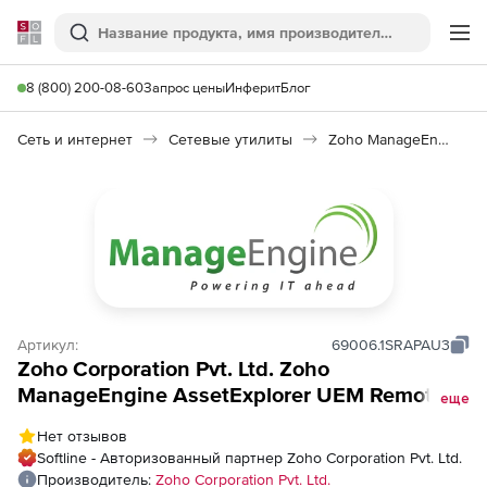
Softline
Поиск
Ме
8 (800) 200-08-60
Запрос цены
Инферит
Блог
Сеть и интернет
Сетевые утилиты
Zoho ManageEngine AssetExplorer
Артикул:
69006.1SRAPAU3
Zoho Corporation Pvt. Ltd. Zoho
ManageEngine AssetExplorer UEM Remote
еще
Access Plus (подписка Add-ons Model
Нет отзывов
Annual), fee for Additional 5 User
Softline - Авторизованный партнер Zoho Corporation Pvt. Ltd.
Производитель:
Zoho Corporation Pvt. Ltd.