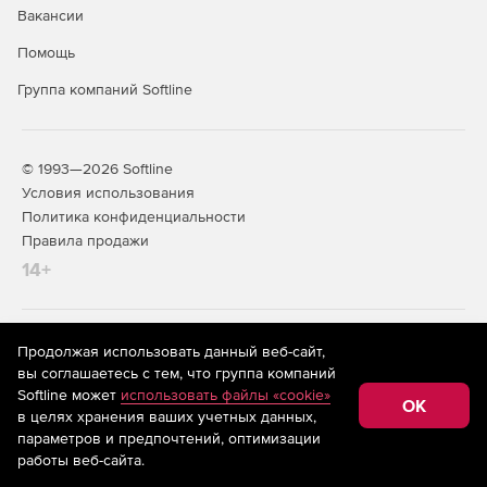
Вакансии
Помощь
Группа компаний Softline
© 1993—2026 Softline
Условия использования
Политика конфиденциальности
Правила продажи
14+
На информационном ресурсе store.softline.ru применяются
Продолжая использовать данный веб-сайт,
рекомендательные технологии
(информационные технологии
вы соглашаетесь с тем, что группа компаний
предоставления информации на основе сбора,
Softline может
использовать файлы «cookie»
систематизации и анализа сведений, относящихся к
OK
в целях хранения ваших учетных данных,
предпочтениям пользователей сети «Интернет»,
находящихся на территории Российской Федерации)
параметров и предпочтений, оптимизации
работы веб-сайта.