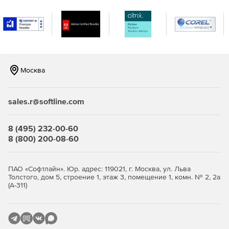
разными операционными системами. Поддержка
мониторинга серверов Windows, Linux, Solaris, HP UX и
IBM AIX.
Мониторинг виртуализации сервера, поддержка
гипервизоров VMware и Hyper-V. Отслеживание более
10 показателей эффективности.
Москва
Мониторинг важных сервисов и приложений
Microsoft, а именно Exchange, Active Directory, Microsoft
sales.r@softline.com
SQL.
Мониторинг серверов на предмет нагрузки на
8 (495) 232-00-60
центральный процессор, память и жесткий диск,
8 (800) 200-08-60
сервисов, служб Windows, процессов,
пользовательских сценариев, URL (HTTP/HTTPS),
файлов и папок.
ПАО «Софтлайн». Юр. адрес: 119021, г. Москва, ул. Льва
Толстого, дом 5, строение 1, этаж 3, помещение 1, комн. № 2, 2а
(А-311)
Мгновенное решение проблем и устранение неполадок:
Использование разнообразных инструментов