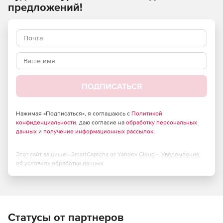
режиме и на нескольких устройствах.
предложений!
Мониторинг производительности сети:
Отслеживание быстродействия и доступности
устройств, анализ использования трафика и
управление конфигурациями маршрутизаторов,
коммутаторов, межсетевых экранов, WAN-
ускорителей, точек беспроводного доступа.
ПОДПИСАТЬСЯ
Гранулированное отображение данных о сетях Cisco.
Использование Cisco NetFlow, NBAR, CBQoS для
Нажимая «Подписаться», я соглашаюсь с
Политикой
конфиденциальности
, даю согласие на
обработку персональных
анализа трафика, Cisco IP SLA для мониторинга
данных
и
получение информационных рассылок
.
глобальных сетей и VoIP, CDP для отображения
топологии сетей L2⁄ L3, мониторинг
производительности на базе SNMP, обработка
Этот сайт защищен SmartCaptcha от Yandex Cloud -
Уведомление
системного журнала и ловушек SNMP.
об условиях обработки данных
Мониторинг производительности серверов:
Статусы от партнеров
Отслеживание эффективности работы серверов с