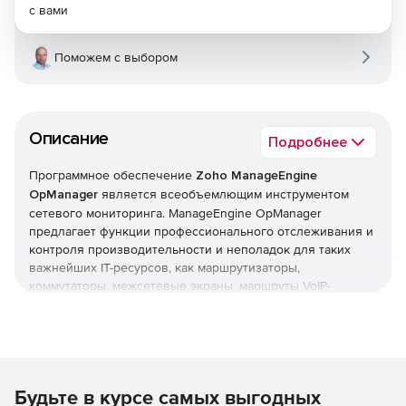
с вами
Поможем с выбором
Описание
Подробнее
Программное обеспечение
Zoho ManageEngine
OpManager
является всеобъемлющим инструментом
сетевого мониторинга. ManageEngine OpManager
предлагает функции профессионального отслеживания и
контроля производительности и неполадок для таких
важнейших IT-ресурсов, как маршрутизаторы,
коммутаторы, межсетевые экраны, маршруты VoIP-
вызовов, физические и виртуальные серверы,
контроллеры доменов и другое оборудование IT-
инфраструктуры. ManageEngine OpManager сочетает в
себе простой в использовании интерфейс, который
позволяет быстро устанавливать продукт и реализовать
Будьте в курсе самых выгодных
организационные политики мониторинга в оперативном