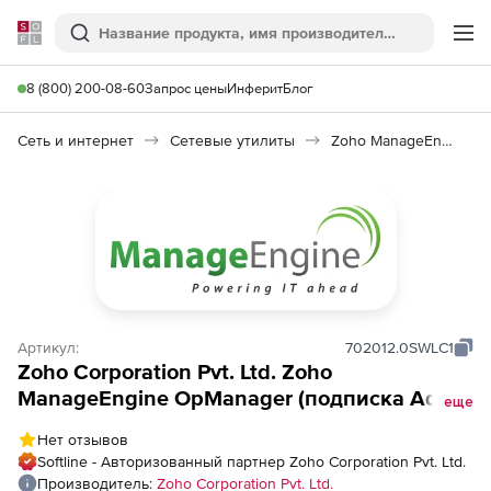
Softline
Поиск
Ме
8 (800) 200-08-60
Запрос цены
Инферит
Блог
Сеть и интернет
Сетевые утилиты
Zoho ManageEngine OpManager
Артикул:
702012.0SWLC1
Zoho Corporation Pvt. Ltd. Zoho
ManageEngine OpManager (подписка Add-
еще
ons Model Annual), fee for 25 Access Points
Нет отзывов
Softline - Авторизованный партнер Zoho Corporation Pvt. Ltd.
Производитель:
Zoho Corporation Pvt. Ltd.