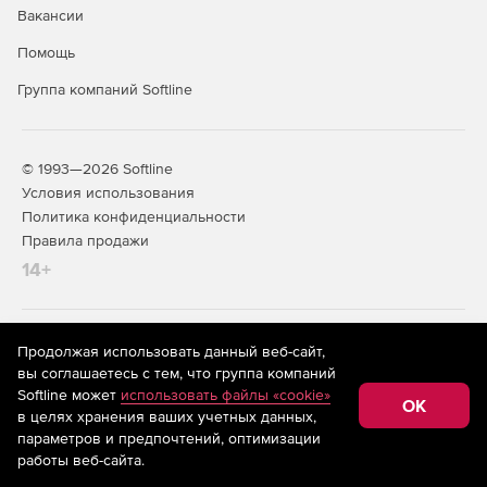
Вакансии
Создание отчетов об уровне оказания услуг.
Помощь
Группа компаний Softline
© 1993—2026 Softline
Условия использования
Политика конфиденциальности
Правила продажи
14+
На информационном ресурсе store.softline.ru применяются
Продолжая использовать данный веб-сайт,
рекомендательные технологии
(информационные технологии
вы соглашаетесь с тем, что группа компаний
предоставления информации на основе сбора,
Softline может
использовать файлы «cookie»
систематизации и анализа сведений, относящихся к
OK
в целях хранения ваших учетных данных,
предпочтениям пользователей сети «Интернет»,
находящихся на территории Российской Федерации)
параметров и предпочтений, оптимизации
работы веб-сайта.