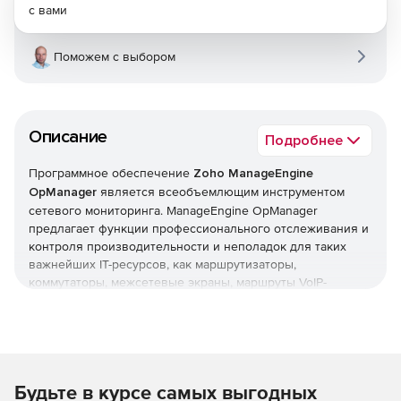
с вами
Поможем с выбором
Описание
Подробнее
Программное обеспечение
Zoho ManageEngine
OpManager
является всеобъемлющим инструментом
сетевого мониторинга. ManageEngine OpManager
предлагает функции профессионального отслеживания и
контроля производительности и неполадок для таких
важнейших IT-ресурсов, как маршрутизаторы,
коммутаторы, межсетевые экраны, маршруты VoIP-
вызовов, физические и виртуальные серверы,
контроллеры доменов и другое оборудование IT-
инфраструктуры. ManageEngine OpManager сочетает в
себе простой в использовании интерфейс, который
позволяет быстро устанавливать продукт и реализовать
Будьте в курсе самых выгодных
организационные политики мониторинга в оперативном