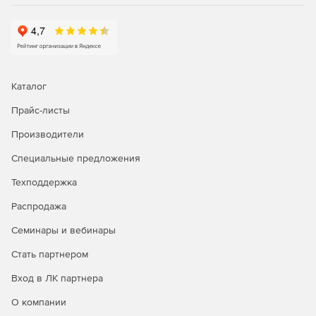
сетевого мониторинга, генерация графиков
статистики в реальном времени, удаленное
подключение к серверам и браузеру.
Управление рутинными задачами IT-менеджмента и
устранение неполадок первого уровня с помощью
Каталог
автоматизации бизнес-процессов.
Прайс-листы
Автоматизация исправления неполадок; запуск
сценариев самовосстановления и установка патчей.
Производители
Интеграция со службой HelpDesk для
Специальные предложения
автоматического создания билетов-заявок.
Техподдержка
Распродажа
Генерация отчетов:
Семинары и вебинары
Доступ к более 100 шаблонам отчетов для просмотра
Стать партнером
тенденций производительности, использования и
пропускной способности сети.
Вход в ЛК партнера
Отправка отчетов по электронной почте, сохранение
О компании
в форматы XLS, PDF и HTML.