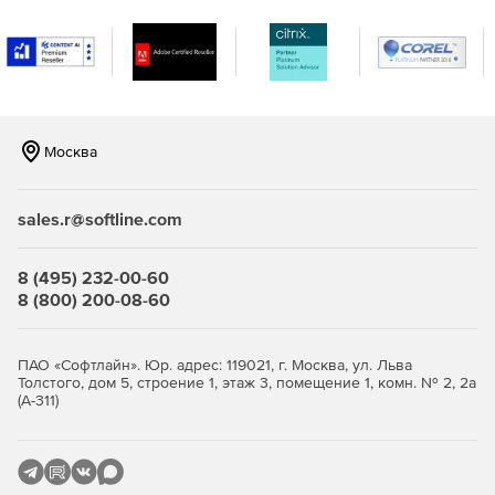
разными операционными системами. Поддержка
мониторинга серверов Windows, Linux, Solaris, HP UX и
IBM AIX.
Мониторинг виртуализации сервера, поддержка
гипервизоров VMware и Hyper-V. Отслеживание более
10 показателей эффективности.
Москва
Мониторинг важных сервисов и приложений
Microsoft, а именно Exchange, Active Directory, Microsoft
sales.r@softline.com
SQL.
Мониторинг серверов на предмет нагрузки на
8 (495) 232-00-60
центральный процессор, память и жесткий диск,
8 (800) 200-08-60
сервисов, служб Windows, процессов,
пользовательских сценариев, URL (HTTP/HTTPS),
файлов и папок.
ПАО «Софтлайн». Юр. адрес: 119021, г. Москва, ул. Льва
Толстого, дом 5, строение 1, этаж 3, помещение 1, комн. № 2, 2а
(А-311)
Мгновенное решение проблем и устранение неполадок:
Использование разнообразных инструментов