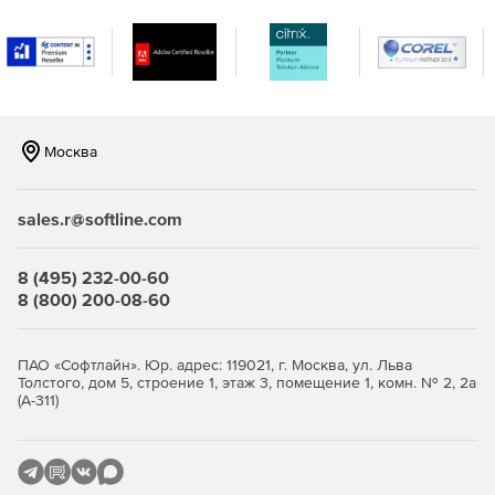
разными операционными системами. Поддержка
мониторинга серверов Windows, Linux, Solaris, HP UX и
IBM AIX.
Мониторинг виртуализации сервера, поддержка
гипервизоров VMware и Hyper-V. Отслеживание более
10 показателей эффективности.
Москва
Мониторинг важных сервисов и приложений
Microsoft, а именно Exchange, Active Directory, Microsoft
sales.r@softline.com
SQL.
Мониторинг серверов на предмет нагрузки на
8 (495) 232-00-60
центральный процессор, память и жесткий диск,
8 (800) 200-08-60
сервисов, служб Windows, процессов,
пользовательских сценариев, URL (HTTP/HTTPS),
файлов и папок.
ПАО «Софтлайн». Юр. адрес: 119021, г. Москва, ул. Льва
Толстого, дом 5, строение 1, этаж 3, помещение 1, комн. № 2, 2а
(А-311)
Мгновенное решение проблем и устранение неполадок:
Использование разнообразных инструментов