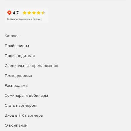
сетевого мониторинга, генерация графиков
статистики в реальном времени, удаленное
подключение к серверам и браузеру.
Управление рутинными задачами IT-менеджмента и
устранение неполадок первого уровня с помощью
Каталог
автоматизации бизнес-процессов.
Прайс-листы
Автоматизация исправления неполадок; запуск
сценариев самовосстановления и установка патчей.
Производители
Интеграция со службой HelpDesk для
Специальные предложения
автоматического создания билетов-заявок.
Техподдержка
Распродажа
Генерация отчетов:
Семинары и вебинары
Доступ к более 100 шаблонам отчетов для просмотра
Стать партнером
тенденций производительности, использования и
пропускной способности сети.
Вход в ЛК партнера
Отправка отчетов по электронной почте, сохранение
О компании
в форматы XLS, PDF и HTML.