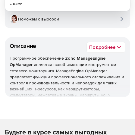
с вами
Поможем с выбором
Описание
Подробнее
Программное обеспечение
Zoho ManageEngine
OpManager
является всеобъемлющим инструментом
сетевого мониторинга. ManageEngine OpManager
предлагает функции профессионального отслеживания и
контроля производительности и неполадок для таких
важнейших IT-ресурсов, как маршрутизаторы,
коммутаторы, межсетевые экраны, маршруты VoIP-
вызовов, физические и виртуальные серверы,
контроллеры доменов и другое оборудование IT-
инфраструктуры. ManageEngine OpManager сочетает в
себе простой в использовании интерфейс, который
позволяет быстро устанавливать продукт и реализовать
Будьте в курсе самых выгодных
организационные политики мониторинга в оперативном