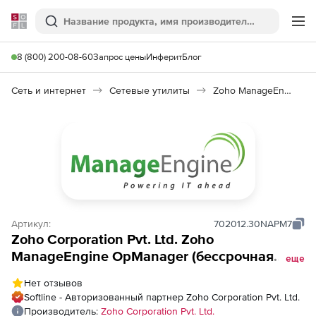
Softline
Поиск
Ме
8 (800) 200-08-60
Запрос цены
Инферит
Блог
Сеть и интернет
Сетевые утилиты
Zoho ManageEngine OpManager
Артикул:
702012.30NAPM7
Zoho Corporation Pvt. Ltd. Zoho
ManageEngine OpManager (бессрочная
еще
лицензия Add-ons Perpetual Model Single
Нет отзывов
Installation), fee for Microsoft Office
Softline - Авторизованный партнер Zoho Corporation Pvt. Ltd.
SharePoint Monitor Add On APM Plugin
Производитель:
Zoho Corporation Pvt. Ltd.