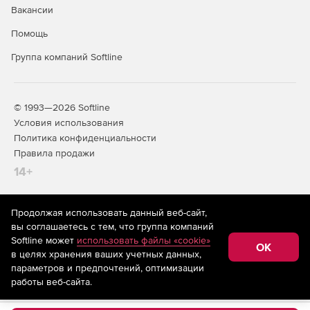
Вакансии
Создание отчетов об уровне оказания услуг.
Помощь
Группа компаний Softline
© 1993—2026 Softline
Условия использования
Политика конфиденциальности
Правила продажи
14+
Продолжая использовать данный веб-сайт,
На информационном ресурсе store.softline.ru применяются
вы соглашаетесь с тем, что группа компаний
рекомендательные технологии
(информационные технологии
Softline может
использовать файлы «cookie»
предоставления информации на основе сбора,
OK
в целях хранения ваших учетных данных,
систематизации и анализа сведений, относящихся к
предпочтениям пользователей сети «Интернет»,
параметров и предпочтений, оптимизации
находящихся на территории Российской Федерации)
работы веб-сайта.