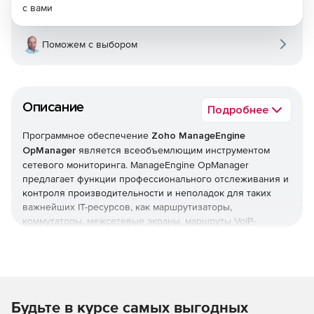
с вами
Поможем с выбором
Описание
Подробнее
Программное обеспечение
Zoho ManageEngine
OpManager
является всеобъемлющим инструментом
сетевого мониторинга. ManageEngine OpManager
предлагает функции профессионального отслеживания и
контроля производительности и неполадок для таких
важнейших IT-ресурсов, как маршрутизаторы,
коммутаторы, межсетевые экраны, маршруты VoIP-
вызовов, физические и виртуальные серверы,
контроллеры доменов и другое оборудование IT-
инфраструктуры. ManageEngine OpManager сочетает в
себе простой в использовании интерфейс, который
позволяет быстро устанавливать продукт и реализовать
Будьте в курсе самых выгодных
организационные политики мониторинга в оперативном