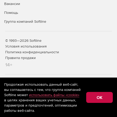
Вакансии
Создание отчетов об уровне оказания услуг.
Помощь
Группа компаний Softline
© 1993—2026 Softline
Условия использования
Политика конфиденциальности
Правила продажи
14+
На информационном ресурсе store.softline.ru применяются
Продолжая использовать данный веб-сайт,
рекомендательные технологии
(информационные технологии
вы соглашаетесь с тем, что группа компаний
предоставления информации на основе сбора,
Softline может
использовать файлы «cookie»
систематизации и анализа сведений, относящихся к
OK
в целях хранения ваших учетных данных,
предпочтениям пользователей сети «Интернет»,
находящихся на территории Российской Федерации)
параметров и предпочтений, оптимизации
работы веб-сайта.