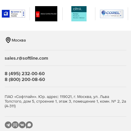
разными операционными системами. Поддержка
мониторинга серверов Windows, Linux, Solaris, HP UX и
IBM AIX.
Мониторинг виртуализации сервера, поддержка
гипервизоров VMware и Hyper-V. Отслеживание более
10 показателей эффективности.
Москва
Мониторинг важных сервисов и приложений
Microsoft, а именно Exchange, Active Directory, Microsoft
sales.r@softline.com
SQL.
Мониторинг серверов на предмет нагрузки на
8 (495) 232-00-60
центральный процессор, память и жесткий диск,
8 (800) 200-08-60
сервисов, служб Windows, процессов,
пользовательских сценариев, URL (HTTP/HTTPS),
файлов и папок.
ПАО «Софтлайн». Юр. адрес: 119021, г. Москва, ул. Льва
Толстого, дом 5, строение 1, этаж 3, помещение 1, комн. № 2, 2а
(А-311)
Мгновенное решение проблем и устранение неполадок:
Использование разнообразных инструментов