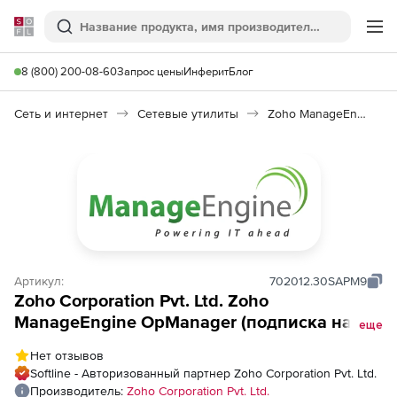
Softline
Поиск
Ме
8 (800) 200-08-60
Запрос цены
Инферит
Блог
Сеть и интернет
Сетевые утилиты
Zoho ManageEngine OpManager
Артикул:
702012.30SAPM9
Zoho Corporation Pvt. Ltd. Zoho
ManageEngine OpManager (подписка на
еще
лицензию Add-ons Model на 1 год), fee for
Нет отзывов
Oracle EBS Add On APM Plugin
Softline - Авторизованный партнер Zoho Corporation Pvt. Ltd.
Производитель:
Zoho Corporation Pvt. Ltd.