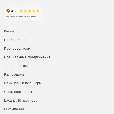
сетевого мониторинга, генерация графиков
статистики в реальном времени, удаленное
подключение к серверам и браузеру.
Управление рутинными задачами IT-менеджмента и
устранение неполадок первого уровня с помощью
Каталог
автоматизации бизнес-процессов.
Прайс-листы
Автоматизация исправления неполадок; запуск
сценариев самовосстановления и установка патчей.
Производители
Интеграция со службой HelpDesk для
Специальные предложения
автоматического создания билетов-заявок.
Техподдержка
Распродажа
Генерация отчетов:
Семинары и вебинары
Доступ к более 100 шаблонам отчетов для просмотра
Стать партнером
тенденций производительности, использования и
пропускной способности сети.
Вход в ЛК партнера
Отправка отчетов по электронной почте, сохранение
О компании
в форматы XLS, PDF и HTML.