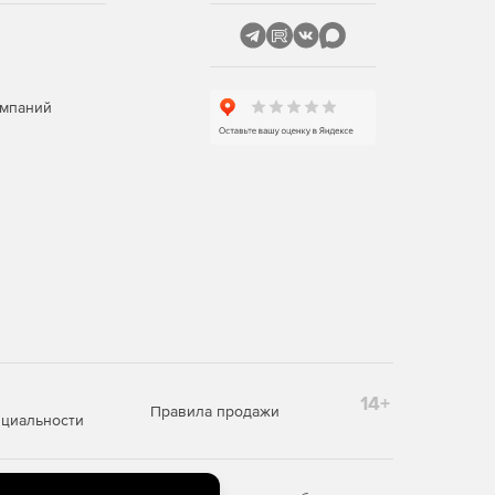
омпаний
14+
Правила продажи
циальности