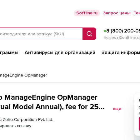
Softline.ru
Запрос цены
Те
8 (800) 200-0
Поиск
sales.r@softline.
ограммы
Антивирусы для организаций
Защита информ
nageEngine OpManager
oho ManageEngine OpManager
al Model Annual), fee for 25
еще
 Zoho Corporation Pvt. Ltd.
ировать ссылку