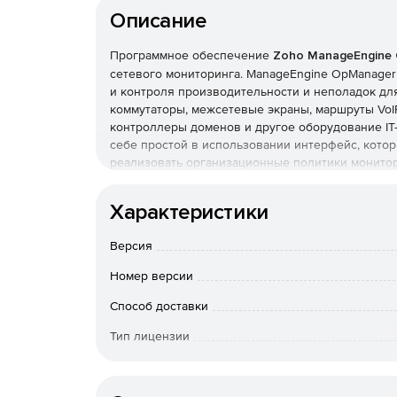
Описание
Программное обеспечение
Zoho ManageEngine
сетевого мониторинга. ManageEngine OpManage
и контроля производительности и неполадок для
коммутаторы, межсетевые экраны, маршруты VoI
контроллеры доменов и другое оборудование IT
себе простой в использовании интерфейс, котор
реализовать организационные политики монитор
устройствах.
Мониторинг производительности сети:
Характеристики
Отслеживание быстродействия и доступности
Версия
управление конфигурациями маршрутизаторо
ускорителей, точек беспроводного доступа.
Номер версии
Способ доставки
Гранулированное отображение данных о сетя
Тип лицензии
Использование Cisco NetFlow, NBAR, CBQoS д
глобальных сетей и VoIP, CDP для отображени
Срок действия
производительности на базе SNMP, обработк