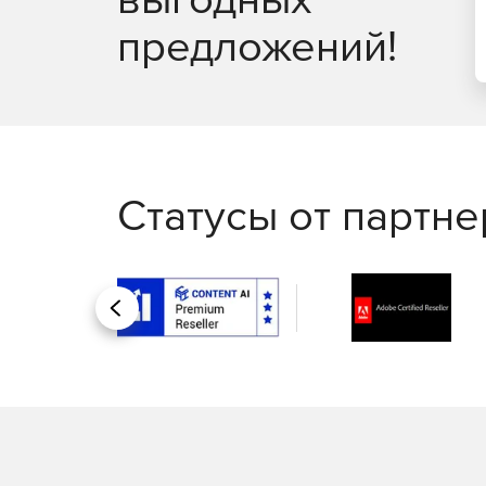
в реальном времени, удаленное подключение
предложений!
Управление рутинными задачами IT-менеджме
помощью автоматизации бизнес-процессов.
Автоматизация исправления неполадок; запу
Интеграция со службой HelpDesk для автома
Статусы от партн
Генерация отчетов:
Доступ к более 100 шаблонам отчетов для п
Назад
использования и пропускной способности се
Отправка отчетов по электронной почте, сох
Создание отчетов об уровне оказания услуг.