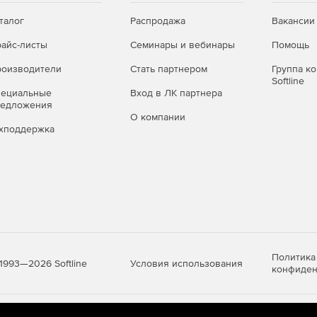
талог
Распродажа
Вакансии
айс-листы
Семинары и вебинары
Помощь
оизводители
Стать партнером
Группа к
Softline
пециальные
Вход в ЛК партнера
редложения
О компании
хподдержка
Политика
Условия использования
1993—2026 Softline
конфиден