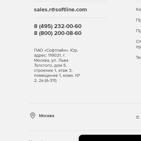
sales.r@softline.com
Ка
Пр
8 (495) 232-00-60
Пр
8 (800) 200-08-60
С
п
ПАО «Софтлайн». Юр.
адрес: 119021, г.
Те
Москва, ул. Льва
Толстого, дом 5,
строение 1, этаж 3,
помещение 1, комн. №
2, 2а (А-311)
Москва
© 