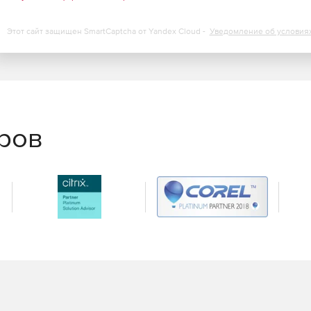
 к серверам и браузеру.
Этот сайт защищен SmartCaptcha от Yandex Cloud -
Уведомление об условия
нта и устранение неполадок первого уровня с
ск сценариев самовосстановления и установка патчей.
тического создания билетов-заявок.
еров
росмотра тенденций производительности,
ти.
ранение в форматы XLS, PDF и HTML.