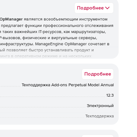
Подробнее
 OpManager
является всеобъемлющим инструментом
r предлагает функции профессионального отслеживания
 таких важнейших IT-ресурсов, как маршрутизаторы,
P-вызовов, физические и виртуальные серверы,
-инфраструктуры. ManageEngine OpManager сочетает в
ый позволяет быстро устанавливать продукт и
инга в оперативном режиме и на нескольких
Подробнее
 устройств, анализ использования трафика и
Техподдержка Add-ons Perpetual Model Annual
в, коммутаторов, межсетевых экранов, WAN-
12.3
Электронный
х Cisco.
Техподдержка
ля анализа трафика, Cisco IP SLA для мониторинга
я топологии сетей L2⁄ L3, мониторинг
12 мес.
а системного журнала и ловушек SNMP.