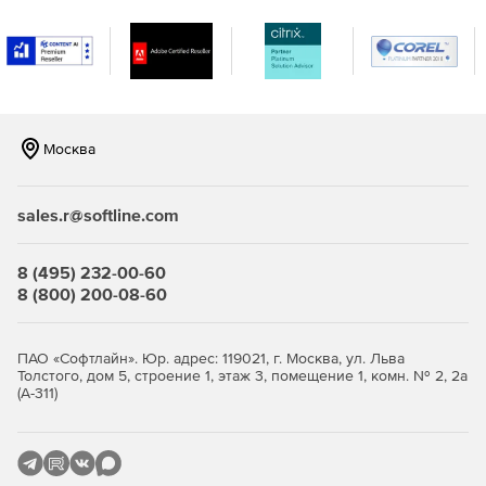
разными операционными системами. Поддержка
мониторинга серверов Windows, Linux, Solaris, HP UX и
IBM AIX.
Мониторинг виртуализации сервера, поддержка
гипервизоров VMware и Hyper-V. Отслеживание более
10 показателей эффективности.
Москва
Мониторинг важных сервисов и приложений
Microsoft, а именно Exchange, Active Directory, Microsoft
sales.r@softline.com
SQL.
Мониторинг серверов на предмет нагрузки на
8 (495) 232-00-60
центральный процессор, память и жесткий диск,
8 (800) 200-08-60
сервисов, служб Windows, процессов,
пользовательских сценариев, URL (HTTP/HTTPS),
файлов и папок.
ПАО «Софтлайн». Юр. адрес: 119021, г. Москва, ул. Льва
Толстого, дом 5, строение 1, этаж 3, помещение 1, комн. № 2, 2а
(А-311)
Мгновенное решение проблем и устранение неполадок:
Использование разнообразных инструментов