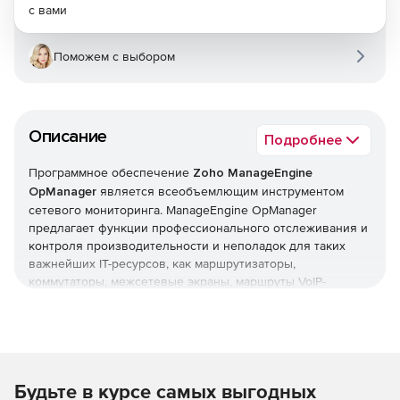
с вами
Поможем с выбором
Описание
Подробнее
Программное обеспечение
Zoho ManageEngine
OpManager
является всеобъемлющим инструментом
сетевого мониторинга. ManageEngine OpManager
предлагает функции профессионального отслеживания и
контроля производительности и неполадок для таких
важнейших IT-ресурсов, как маршрутизаторы,
коммутаторы, межсетевые экраны, маршруты VoIP-
вызовов, физические и виртуальные серверы,
контроллеры доменов и другое оборудование IT-
инфраструктуры. ManageEngine OpManager сочетает в
себе простой в использовании интерфейс, который
позволяет быстро устанавливать продукт и реализовать
Будьте в курсе самых выгодных
организационные политики мониторинга в оперативном