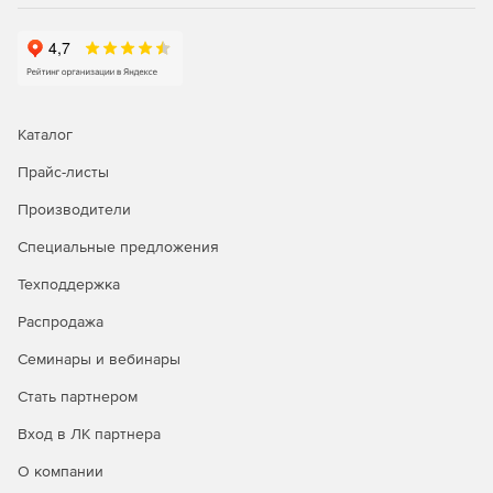
сетевого мониторинга, генерация графиков
статистики в реальном времени, удаленное
подключение к серверам и браузеру.
Управление рутинными задачами IT-менеджмента и
устранение неполадок первого уровня с помощью
Каталог
автоматизации бизнес-процессов.
Прайс-листы
Автоматизация исправления неполадок; запуск
сценариев самовосстановления и установка патчей.
Производители
Интеграция со службой HelpDesk для
Специальные предложения
автоматического создания билетов-заявок.
Техподдержка
Распродажа
Генерация отчетов:
Семинары и вебинары
Доступ к более 100 шаблонам отчетов для просмотра
Стать партнером
тенденций производительности, использования и
пропускной способности сети.
Вход в ЛК партнера
Отправка отчетов по электронной почте, сохранение
О компании
в форматы XLS, PDF и HTML.