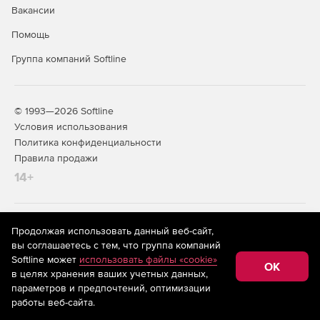
Вакансии
Создание отчетов об уровне оказания услуг.
Помощь
Группа компаний Softline
© 1993—2026 Softline
Условия использования
Политика конфиденциальности
Правила продажи
14+
На информационном ресурсе store.softline.ru применяются
Продолжая использовать данный веб-сайт,
рекомендательные технологии
(информационные технологии
вы соглашаетесь с тем, что группа компаний
предоставления информации на основе сбора,
Softline может
использовать файлы «cookie»
систематизации и анализа сведений, относящихся к
OK
в целях хранения ваших учетных данных,
предпочтениям пользователей сети «Интернет»,
находящихся на территории Российской Федерации)
параметров и предпочтений, оптимизации
работы веб-сайта.