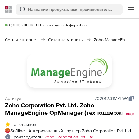
Softline
Поиск
Ме
8 (800) 200-08-60
Запрос цены
Инферит
Блог
Сеть и интернет
Сетевые утилиты
Zoho ManageEngine OpManager
Артикул:
702012.31MPFWA
Zoho Corporation Pvt. Ltd. Zoho
ManageEngine OpManager (техподдержка
еще
Add-ons Perpetual Model Annual), fee for 1
Нет отзывов
FWA Device Pack
Softline - Авторизованный партнер Zoho Corporation Pvt. Ltd.
Производитель:
Zoho Corporation Pvt. Ltd.