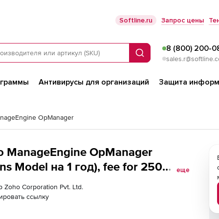
Softline.ru
Запрос цены
Те
8 (800) 200-0
Поиск
sales.r@softline.
ограммы
Антивирусы для организаций
Защита информ
nageEngine OpManager
oho ManageEngine OpManager
 Model на 1 год), fee for 250
еще
250 Used IP Addresses in IPAM
 Zoho Corporation Pvt. Ltd.
ировать ссылку