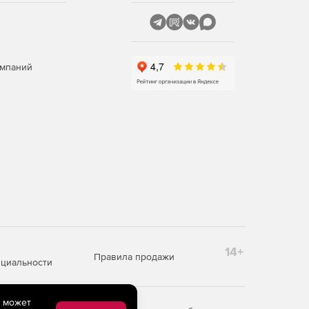
омпаний
14+
Правила продажи
циальности
e может