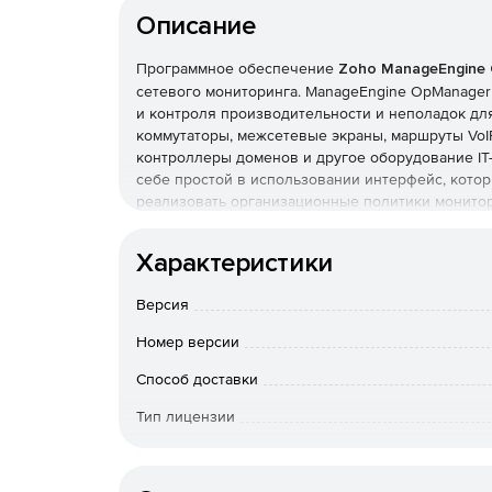
Описание
Программное обеспечение
Zoho ManageEngine
сетевого мониторинга. ManageEngine OpManage
и контроля производительности и неполадок для
коммутаторы, межсетевые экраны, маршруты VoI
контроллеры доменов и другое оборудование IT
себе простой в использовании интерфейс, котор
реализовать организационные политики монитор
устройствах.
Мониторинг производительности сети:
Характеристики
Отслеживание быстродействия и доступности
Версия
управление конфигурациями маршрутизаторо
ускорителей, точек беспроводного доступа.
Номер версии
Способ доставки
Гранулированное отображение данных о сетя
Тип лицензии
Использование Cisco NetFlow, NBAR, CBQoS д
глобальных сетей и VoIP, CDP для отображени
Срок действия
производительности на базе SNMP, обработк