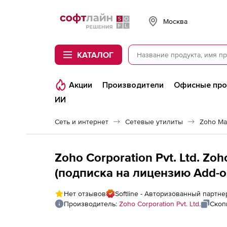
Softline
Москва
КАТАЛОГ
Акции
Производители
Офисные пр
ИИ
Сеть и интернет
Сетевые утилиты
Zoho Ma
Zoho Corporation Pvt. Ltd. Z
(подписка на лицензию Add-ons
Used Switch Ports in SPM and 
Нет отзывов
Softline - Авторизованный партнер
Производитель:
Zoho Corporation Pvt. Ltd.
Скоп