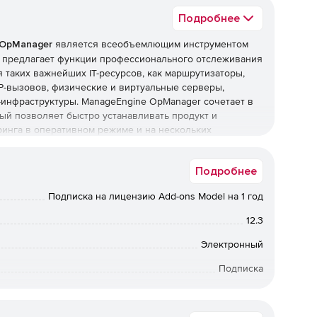
Подробнее
 OpManager
является всеобъемлющим инструментом
r предлагает функции профессионального отслеживания
 таких важнейших IT-ресурсов, как маршрутизаторы,
P-вызовов, физические и виртуальные серверы,
-инфраструктуры. ManageEngine OpManager сочетает в
ый позволяет быстро устанавливать продукт и
инга в оперативном режиме и на нескольких
Подробнее
 устройств, анализ использования трафика и
Подписка на лицензию Add-ons Model на 1 год
в, коммутаторов, межсетевых экранов, WAN-
12.3
Электронный
х Cisco.
Подписка
ля анализа трафика, Cisco IP SLA для мониторинга
я топологии сетей L2⁄ L3, мониторинг
12 мес.
а системного журнала и ловушек SNMP.