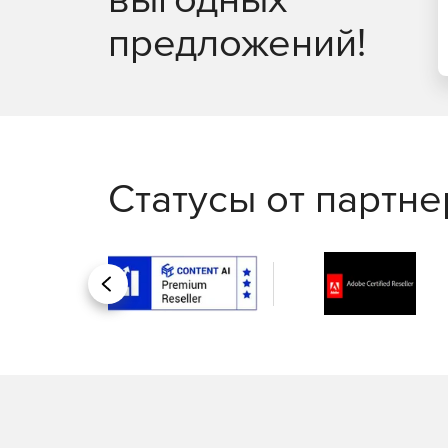
в реальном времени, удаленное подключение
предложений!
Управление рутинными задачами IT-менеджме
помощью автоматизации бизнес-процессов.
Автоматизация исправления неполадок; запу
Интеграция со службой HelpDesk для автома
Статусы от партн
Генерация отчетов:
Доступ к более 100 шаблонам отчетов для п
Назад
использования и пропускной способности се
Отправка отчетов по электронной почте, сох
Создание отчетов об уровне оказания услуг.