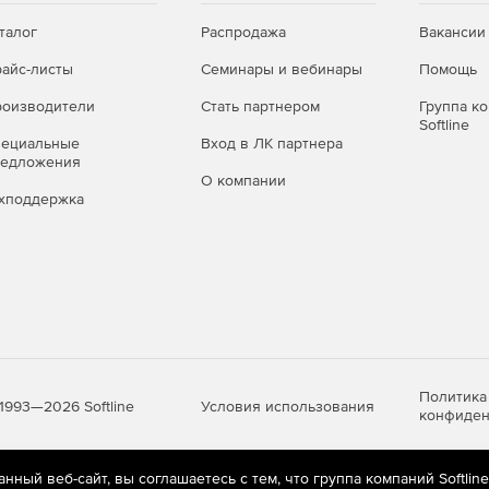
талог
Распродажа
Вакансии
айс-листы
Семинары и вебинары
Помощь
оизводители
Стать партнером
Группа к
Softline
пециальные
Вход в ЛК партнера
редложения
О компании
хподдержка
Политика
Условия использования
1993—2026 Softline
конфиден
ный веб-сайт, вы соглашаетесь с тем, что группа компаний Softlin