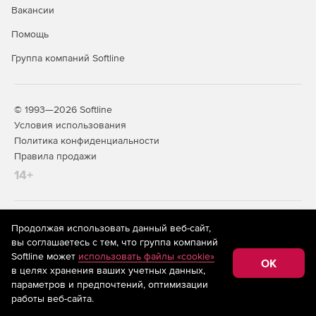
Вакансии
Создание отчетов об уровне оказания услуг.
Помощь
Группа компаний Softline
© 1993—2026 Softline
Условия использования
Политика конфиденциальности
Правила продажи
14+
На информационном ресурсе store.softline.ru применяются
Продолжая использовать данный веб-сайт,
рекомендательные технологии
(информационные технологии
вы соглашаетесь с тем, что группа компаний
предоставления информации на основе сбора,
Softline может
использовать файлы «cookie»
систематизации и анализа сведений, относящихся к
OK
в целях хранения ваших учетных данных,
предпочтениям пользователей сети «Интернет»,
находящихся на территории Российской Федерации)
параметров и предпочтений, оптимизации
работы веб-сайта.