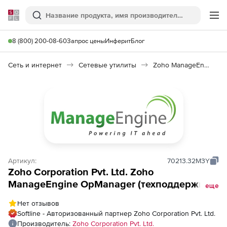
Softline
Поиск
Ме
8 (800) 200-08-60
Запрос цены
Инферит
Блог
Сеть и интернет
Сетевые утилиты
Zoho ManageEngine OpManager
Артикул:
70213.32M3Y
Zoho Corporation Pvt. Ltd. Zoho
ManageEngine OpManager (техподдержка
еще
лицензии Standard Edition на 3 года), fee
Нет отзывов
for 25 Devices Pack
Softline - Авторизованный партнер Zoho Corporation Pvt. Ltd.
Производитель:
Zoho Corporation Pvt. Ltd.