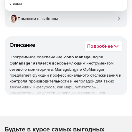
с вами
Поможем с выбором
Описание
Подробнее
Программное обеспечение
Zoho ManageEngine
OpManager
является всеобъемлющим инструментом
сетевого мониторинга. ManageEngine OpManager
предлагает функции профессионального отслеживания и
контроля производительности и неполадок для таких
важнейших IT-ресурсов, как маршрутизаторы,
коммутаторы, межсетевые экраны, маршруты VoIP-
вызовов, физические и виртуальные серверы,
контроллеры доменов и другое оборудование IT-
инфраструктуры. ManageEngine OpManager сочетает в
себе простой в использовании интерфейс, который
позволяет быстро устанавливать продукт и реализовать
Будьте в курсе самых выгодных
организационные политики мониторинга в оперативном