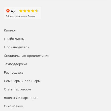
сетевого мониторинга, генерация графиков
статистики в реальном времени, удаленное
подключение к серверам и браузеру.
Управление рутинными задачами IT-менеджмента и
устранение неполадок первого уровня с помощью
Каталог
автоматизации бизнес-процессов.
Прайс-листы
Автоматизация исправления неполадок; запуск
сценариев самовосстановления и установка патчей.
Производители
Интеграция со службой HelpDesk для
Специальные предложения
автоматического создания билетов-заявок.
Техподдержка
Распродажа
Генерация отчетов:
Семинары и вебинары
Доступ к более 100 шаблонам отчетов для просмотра
Стать партнером
тенденций производительности, использования и
пропускной способности сети.
Вход в ЛК партнера
Отправка отчетов по электронной почте, сохранение
О компании
в форматы XLS, PDF и HTML.