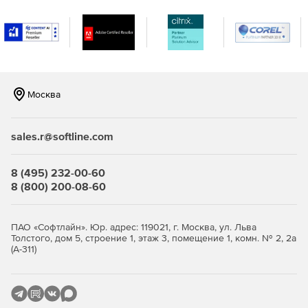
разными операционными системами. Поддержка
мониторинга серверов Windows, Linux, Solaris, HP UX и
IBM AIX.
Мониторинг виртуализации сервера, поддержка
гипервизоров VMware и Hyper-V. Отслеживание более
10 показателей эффективности.
Москва
Мониторинг важных сервисов и приложений
Microsoft, а именно Exchange, Active Directory, Microsoft
sales.r@softline.com
SQL.
Мониторинг серверов на предмет нагрузки на
8 (495) 232-00-60
центральный процессор, память и жесткий диск,
8 (800) 200-08-60
сервисов, служб Windows, процессов,
пользовательских сценариев, URL (HTTP/HTTPS),
файлов и папок.
ПАО «Софтлайн». Юр. адрес: 119021, г. Москва, ул. Льва
Толстого, дом 5, строение 1, этаж 3, помещение 1, комн. № 2, 2а
(А-311)
Мгновенное решение проблем и устранение неполадок:
Использование разнообразных инструментов