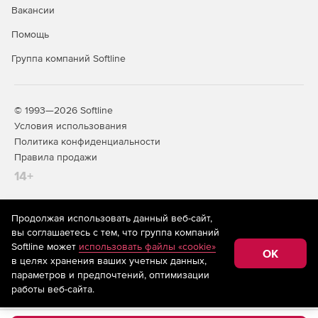
Вакансии
Создание отчетов об уровне оказания услуг.
Помощь
Группа компаний Softline
© 1993—2026 Softline
Условия использования
Политика конфиденциальности
Правила продажи
14+
Продолжая использовать данный веб-сайт,
На информационном ресурсе store.softline.ru применяются
вы соглашаетесь с тем, что группа компаний
рекомендательные технологии
(информационные технологии
Softline может
использовать файлы «cookie»
предоставления информации на основе сбора,
OK
в целях хранения ваших учетных данных,
систематизации и анализа сведений, относящихся к
предпочтениям пользователей сети «Интернет»,
параметров и предпочтений, оптимизации
находящихся на территории Российской Федерации)
работы веб-сайта.