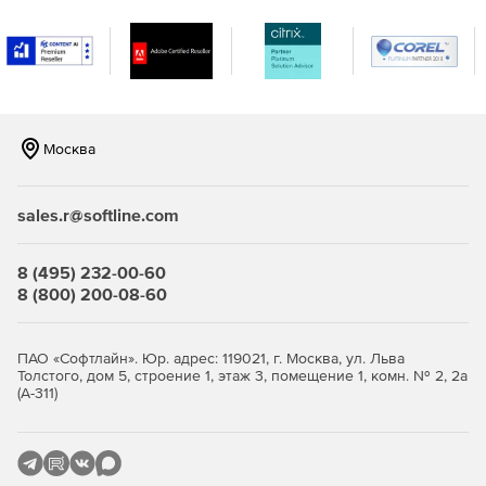
разными операционными системами. Поддержка
мониторинга серверов Windows, Linux, Solaris, HP UX и
IBM AIX.
Мониторинг виртуализации сервера, поддержка
гипервизоров VMware и Hyper-V. Отслеживание более
10 показателей эффективности.
Москва
Мониторинг важных сервисов и приложений
Microsoft, а именно Exchange, Active Directory, Microsoft
sales.r@softline.com
SQL.
Мониторинг серверов на предмет нагрузки на
8 (495) 232-00-60
центральный процессор, память и жесткий диск,
8 (800) 200-08-60
сервисов, служб Windows, процессов,
пользовательских сценариев, URL (HTTP/HTTPS),
файлов и папок.
ПАО «Софтлайн». Юр. адрес: 119021, г. Москва, ул. Льва
Толстого, дом 5, строение 1, этаж 3, помещение 1, комн. № 2, 2а
(А-311)
Мгновенное решение проблем и устранение неполадок:
Использование разнообразных инструментов