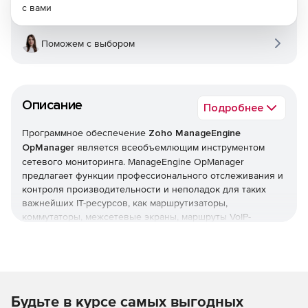
с вами
Поможем с выбором
Описание
Подробнее
Программное обеспечение
Zoho ManageEngine
OpManager
является всеобъемлющим инструментом
сетевого мониторинга. ManageEngine OpManager
предлагает функции профессионального отслеживания и
контроля производительности и неполадок для таких
важнейших IT-ресурсов, как маршрутизаторы,
коммутаторы, межсетевые экраны, маршруты VoIP-
вызовов, физические и виртуальные серверы,
контроллеры доменов и другое оборудование IT-
инфраструктуры. ManageEngine OpManager сочетает в
себе простой в использовании интерфейс, который
позволяет быстро устанавливать продукт и реализовать
Будьте в курсе самых выгодных
организационные политики мониторинга в оперативном