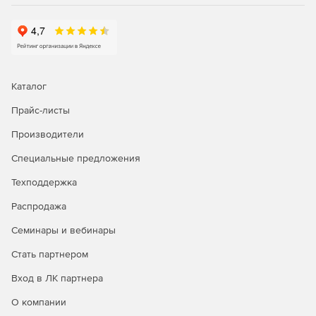
сетевого мониторинга, генерация графиков
статистики в реальном времени, удаленное
подключение к серверам и браузеру.
Управление рутинными задачами IT-менеджмента и
устранение неполадок первого уровня с помощью
Каталог
автоматизации бизнес-процессов.
Прайс-листы
Автоматизация исправления неполадок; запуск
сценариев самовосстановления и установка патчей.
Производители
Интеграция со службой HelpDesk для
Специальные предложения
автоматического создания билетов-заявок.
Техподдержка
Распродажа
Генерация отчетов:
Семинары и вебинары
Доступ к более 100 шаблонам отчетов для просмотра
Стать партнером
тенденций производительности, использования и
пропускной способности сети.
Вход в ЛК партнера
Отправка отчетов по электронной почте, сохранение
О компании
в форматы XLS, PDF и HTML.