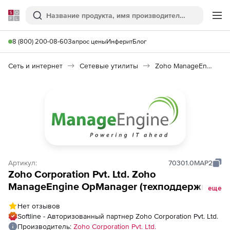
Softline
Поиск
Ме
8 (800) 200-08-60
Запрос цены
Инферит
Блог
Сеть и интернет
Сетевые утилиты
Zoho ManageEngine OpManager
Артикул:
70301.0MAP2
Zoho Corporation Pvt. Ltd. Zoho
ManageEngine OpManager (техподдержка
еще
MSP Addons Perpetual Model Annual), fee
Нет отзывов
for 50 Access Points
Softline - Авторизованный партнер Zoho Corporation Pvt. Ltd.
Производитель:
Zoho Corporation Pvt. Ltd.