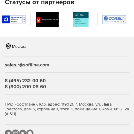
Статусы от партнеров
Отслеживание эффективности работы серверов с
разными операционными системами. Поддержка
мониторинга серверов Windows, Linux, Solaris, HP UX и
IBM AIX.
Мониторинг виртуализации сервера, поддержка
гипервизоров VMware и Hyper-V. Отслеживание более
10 показателей эффективности.
Москва
Мониторинг важных сервисов и приложений
Microsoft, а именно Exchange, Active Directory, Microsoft
sales.r@softline.com
SQL.
Мониторинг серверов на предмет нагрузки на
8 (495) 232-00-60
центральный процессор, память и жесткий диск,
8 (800) 200-08-60
сервисов, служб Windows, процессов,
пользовательских сценариев, URL (HTTP/HTTPS),
файлов и папок.
ПАО «Софтлайн». Юр. адрес: 119021, г. Москва, ул. Льва
Толстого, дом 5, строение 1, этаж 3, помещение 1, комн. № 2, 2а
(А-311)
Мгновенное решение проблем и устранение неполадок: