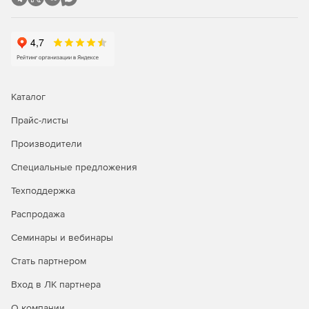
Использование разнообразных инструментов
сетевого мониторинга, генерация графиков
статистики в реальном времени, удаленное
подключение к серверам и браузеру.
Управление рутинными задачами IT-менеджмента и
устранение неполадок первого уровня с помощью
Каталог
автоматизации бизнес-процессов.
Прайс-листы
Автоматизация исправления неполадок; запуск
сценариев самовосстановления и установка патчей.
Производители
Интеграция со службой HelpDesk для
Специальные предложения
автоматического создания билетов-заявок.
Техподдержка
Распродажа
Генерация отчетов:
Семинары и вебинары
Доступ к более 100 шаблонам отчетов для просмотра
Стать партнером
тенденций производительности, использования и
пропускной способности сети.
Вход в ЛК партнера
Отправка отчетов по электронной почте, сохранение
О компании