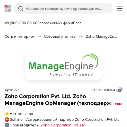
Softline
Поиск
Ме
8 (800) 200-08-60
Запрос цены
Инферит
Блог
Сеть и интернет
Сетевые утилиты
Zoho ManageEngine OpManager
Артикул:
70301.0MNFA7
Zoho Corporation Pvt. Ltd. Zoho
ManageEngine OpManager (техподдержка
еще
MSP Addons Perpetual Model Annual), fee
Нет отзывов
for 1000 NFA Interfaces Pack with 2 Users
Softline - Авторизованный партнер Zoho Corporation Pvt. Ltd.
Производитель:
Zoho Corporation Pvt. Ltd.