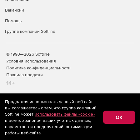
в форматы XLS, PDF и HTML.
Вакансии
Создание отчетов об уровне оказания услуг.
Помощь
Группа компаний Softline
© 1993—2026 Softline
Условия использования
Политика конфиденциальности
Правила продажи
14+
Продолжая использовать данный веб-сайт,
На информационном ресурсе store.softline.ru применяются
вы соглашаетесь с тем, что группа компаний
рекомендательные технологии
(информационные технологии
Softline может
использовать файлы «cookie»
предоставления информации на основе сбора,
OK
в целях хранения ваших учетных данных,
систематизации и анализа сведений, относящихся к
предпочтениям пользователей сети «Интернет»,
параметров и предпочтений, оптимизации
находящихся на территории Российской Федерации)
работы веб-сайта.