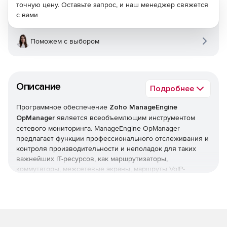
точную цену. Оставьте запрос, и наш менеджер свяжется
с вами
Поможем с выбором
Описание
Подробнее
Программное обеспечение
Zoho ManageEngine
OpManager
является всеобъемлющим инструментом
сетевого мониторинга. ManageEngine OpManager
предлагает функции профессионального отслеживания и
контроля производительности и неполадок для таких
важнейших IT-ресурсов, как маршрутизаторы,
коммутаторы, межсетевые экраны, маршруты VoIP-
вызовов, физические и виртуальные серверы,
контроллеры доменов и другое оборудование IT-
инфраструктуры. ManageEngine OpManager сочетает в
себе простой в использовании интерфейс, который
позволяет быстро устанавливать продукт и реализовать