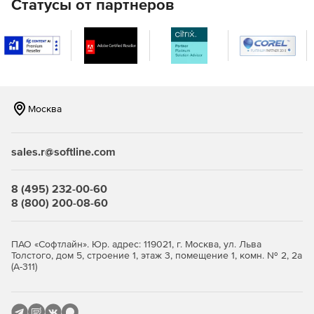
Статусы от партнеров
Отслеживание эффективности работы серверов с
разными операционными системами. Поддержка
мониторинга серверов Windows, Linux, Solaris, HP UX и
IBM AIX.
Мониторинг виртуализации сервера, поддержка
гипервизоров VMware и Hyper-V. Отслеживание более
10 показателей эффективности.
Москва
Мониторинг важных сервисов и приложений
Microsoft, а именно Exchange, Active Directory, Microsoft
sales.r@softline.com
SQL.
Мониторинг серверов на предмет нагрузки на
8 (495) 232-00-60
центральный процессор, память и жесткий диск,
8 (800) 200-08-60
сервисов, служб Windows, процессов,
пользовательских сценариев, URL (HTTP/HTTPS),
файлов и папок.
ПАО «Софтлайн». Юр. адрес: 119021, г. Москва, ул. Льва
Толстого, дом 5, строение 1, этаж 3, помещение 1, комн. № 2, 2а
(А-311)
Мгновенное решение проблем и устранение неполадок: