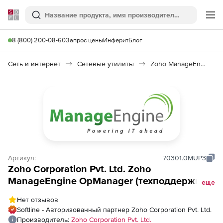
Softline
Поиск
Ме
8 (800) 200-08-60
Запрос цены
Инферит
Блог
Сеть и интернет
Сетевые утилиты
Zoho ManageEngine OpManager
Артикул:
70301.0MUP3
Zoho Corporation Pvt. Ltd. Zoho
ManageEngine OpManager (техподдержка
еще
MSP Addons Perpetual Model Annual), fee
Нет отзывов
for 5 User Pack
Softline - Авторизованный партнер Zoho Corporation Pvt. Ltd.
Производитель:
Zoho Corporation Pvt. Ltd.