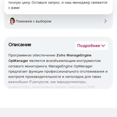
точную цену. Оставьте запрос, и наш менеджер свяжется
с вами
Поможем с выбором
Описание
Подробнее
Программное обеспечение
Zoho ManageEngine
OpManager
является всеобъемлющим инструментом
сетевого мониторинга. ManageEngine OpManager
предлагает функции профессионального отслеживания и
контроля производительности и неполадок для таких
важнейших IT-ресурсов, как маршрутизаторы,
коммутаторы, межсетевые экраны, маршруты VoIP-
вызовов, физические и виртуальные серверы,
контроллеры доменов и другое оборудование IT-
инфраструктуры. ManageEngine OpManager сочетает в
себе простой в использовании интерфейс, который
позволяет быстро устанавливать продукт и реализовать