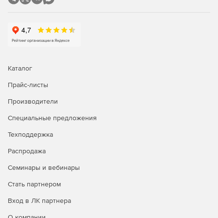
Использование разнообразных инструментов
сетевого мониторинга, генерация графиков
статистики в реальном времени, удаленное
подключение к серверам и браузеру.
Управление рутинными задачами IT-менеджмента и
устранение неполадок первого уровня с помощью
Каталог
автоматизации бизнес-процессов.
Прайс-листы
Автоматизация исправления неполадок; запуск
сценариев самовосстановления и установка патчей.
Производители
Интеграция со службой HelpDesk для
Специальные предложения
автоматического создания билетов-заявок.
Техподдержка
Распродажа
Генерация отчетов:
Семинары и вебинары
Доступ к более 100 шаблонам отчетов для просмотра
Стать партнером
тенденций производительности, использования и
пропускной способности сети.
Вход в ЛК партнера
Отправка отчетов по электронной почте, сохранение
О компании