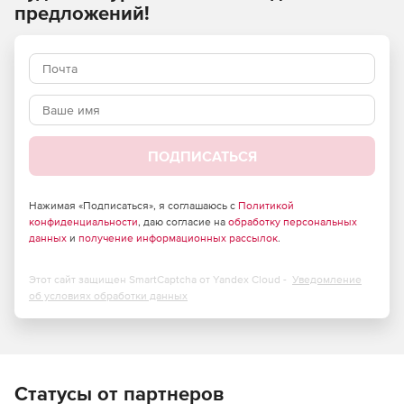
режиме и на нескольких устройствах.
предложений!
Мониторинг производительности сети:
Отслеживание быстродействия и доступности
устройств, анализ использования трафика и
управление конфигурациями маршрутизаторов,
коммутаторов, межсетевых экранов, WAN-
ускорителей, точек беспроводного доступа.
ПОДПИСАТЬСЯ
Гранулированное отображение данных о сетях Cisco.
Использование Cisco NetFlow, NBAR, CBQoS для
Нажимая «Подписаться», я соглашаюсь с
Политикой
конфиденциальности
, даю согласие на
обработку персональных
анализа трафика, Cisco IP SLA для мониторинга
данных
и
получение информационных рассылок
.
глобальных сетей и VoIP, CDP для отображения
топологии сетей L2⁄ L3, мониторинг
производительности на базе SNMP, обработка
Этот сайт защищен SmartCaptcha от Yandex Cloud -
Уведомление
системного журнала и ловушек SNMP.
об условиях обработки данных
Мониторинг производительности серверов:
Статусы от партнеров
Отслеживание эффективности работы серверов с