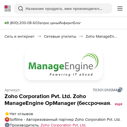
Softline
Поиск
Ме
8 (800) 200-08-60
Запрос цены
Инферит
Блог
Сеть и интернет
Сетевые утилиты
Zoho ManageEngine OpManager
Артикул:
70301.0NSM4
Zoho Corporation Pvt. Ltd. Zoho
ManageEngine OpManager (бессрочная
еще
лицензия MSP Addons Model Single
Нет отзывов
Installation), fee for Storage Monitoring Add-
Softline - Авторизованный партнер Zoho Corporation Pvt. Ltd.
on 100 Disks
Производитель:
Zoho Corporation Pvt. Ltd.