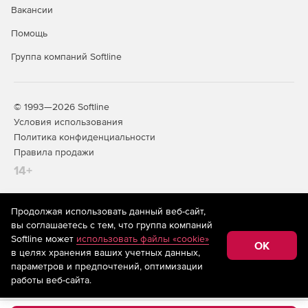
Вакансии
Создание отчетов об уровне оказания услуг.
Помощь
Группа компаний Softline
© 1993—2026 Softline
Условия использования
Политика конфиденциальности
Правила продажи
14+
Продолжая использовать данный веб-сайт,
На информационном ресурсе store.softline.ru применяются
вы соглашаетесь с тем, что группа компаний
рекомендательные технологии
(информационные технологии
Softline может
использовать файлы «cookie»
предоставления информации на основе сбора,
OK
в целях хранения ваших учетных данных,
систематизации и анализа сведений, относящихся к
предпочтениям пользователей сети «Интернет»,
параметров и предпочтений, оптимизации
находящихся на территории Российской Федерации)
работы веб-сайта.