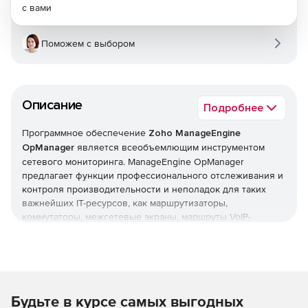
с вами
Поможем с выбором
Описание
Подробнее
Программное обеспечение
Zoho ManageEngine
OpManager
является всеобъемлющим инструментом
сетевого мониторинга. ManageEngine OpManager
предлагает функции профессионального отслеживания и
контроля производительности и неполадок для таких
важнейших IT-ресурсов, как маршрутизаторы,
коммутаторы, межсетевые экраны, маршруты VoIP-
вызовов, физические и виртуальные серверы,
контроллеры доменов и другое оборудование IT-
инфраструктуры. ManageEngine OpManager сочетает в
себе простой в использовании интерфейс, который
позволяет быстро устанавливать продукт и реализовать
Будьте в курсе самых выгодных
организационные политики мониторинга в оперативном