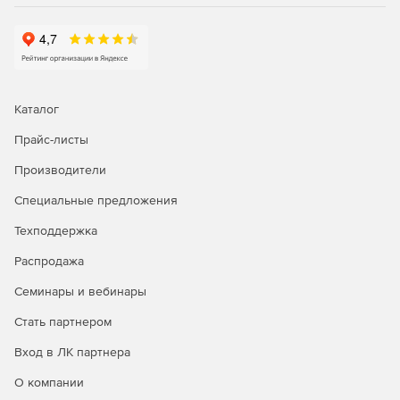
сетевого мониторинга, генерация графиков
статистики в реальном времени, удаленное
подключение к серверам и браузеру.
Управление рутинными задачами IT-менеджмента и
устранение неполадок первого уровня с помощью
Каталог
автоматизации бизнес-процессов.
Прайс-листы
Автоматизация исправления неполадок; запуск
сценариев самовосстановления и установка патчей.
Производители
Интеграция со службой HelpDesk для
Специальные предложения
автоматического создания билетов-заявок.
Техподдержка
Распродажа
Генерация отчетов:
Семинары и вебинары
Доступ к более 100 шаблонам отчетов для просмотра
Стать партнером
тенденций производительности, использования и
пропускной способности сети.
Вход в ЛК партнера
Отправка отчетов по электронной почте, сохранение
О компании
в форматы XLS, PDF и HTML.