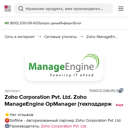
Softline
Поиск
Ме
8 (800) 200-08-60
Запрос цены
Инферит
Блог
Сеть и интернет
Сетевые утилиты
Zoho ManageEngine OpManager
Артикул:
706012.0MURL5
Zoho Corporation Pvt. Ltd. Zoho
ManageEngine OpManager (техподдержка
еще
Enterprise Edition Perpetual Model URL
Нет отзывов
Monitoring Add-on Annual), fee for 100 URLs
Softline - Авторизованный партнер Zoho Corporation Pvt. Ltd.
Производитель:
Zoho Corporation Pvt. Ltd.