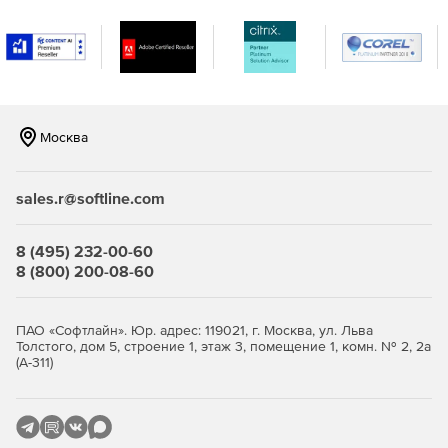
разными операционными системами. Поддержка
мониторинга серверов Windows, Linux, Solaris, HP UX и
IBM AIX.
Мониторинг виртуализации сервера, поддержка
гипервизоров VMware и Hyper-V. Отслеживание более
10 показателей эффективности.
Москва
Мониторинг важных сервисов и приложений
Microsoft, а именно Exchange, Active Directory, Microsoft
sales.r@softline.com
SQL.
Мониторинг серверов на предмет нагрузки на
8 (495) 232-00-60
центральный процессор, память и жесткий диск,
8 (800) 200-08-60
сервисов, служб Windows, процессов,
пользовательских сценариев, URL (HTTP/HTTPS),
файлов и папок.
ПАО «Софтлайн». Юр. адрес: 119021, г. Москва, ул. Льва
Толстого, дом 5, строение 1, этаж 3, помещение 1, комн. № 2, 2а
(А-311)
Мгновенное решение проблем и устранение неполадок:
Использование разнообразных инструментов