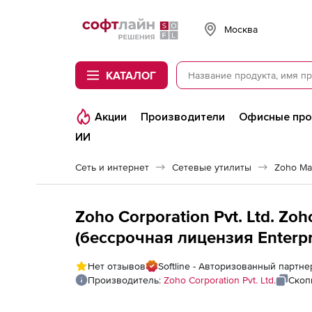
Softline
Москва
КАТАЛОГ
Акции
Производители
Офисные пр
ИИ
Сеть и интернет
Сетевые утилиты
Zoho Ma
Zoho Corporation Pvt. Ltd. Z
(бессрочная лицензия Enterprise Edition), fee for Storage
Monitoring Add-on 10 Disks
Нет отзывов
Softline - Авторизованный партнер
Производитель:
Zoho Corporation Pvt. Ltd.
Скоп