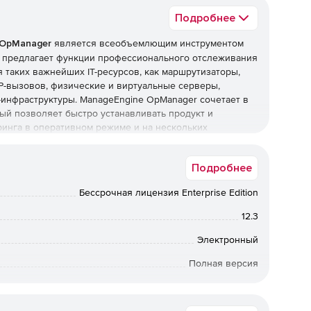
Подробнее
 OpManager
является всеобъемлющим инструментом
r предлагает функции профессионального отслеживания
 таких важнейших IT-ресурсов, как маршрутизаторы,
P-вызовов, физические и виртуальные серверы,
-инфраструктуры. ManageEngine OpManager сочетает в
ый позволяет быстро устанавливать продукт и
инга в оперативном режиме и на нескольких
Подробнее
 устройств, анализ использования трафика и
Бессрочная лицензия Enterprise Edition
в, коммутаторов, межсетевых экранов, WAN-
12.3
Электронный
х Cisco.
Полная версия
ля анализа трафика, Cisco IP SLA для мониторинга
я топологии сетей L2⁄ L3, мониторинг
бессрочная лицензия
а системного журнала и ловушек SNMP.