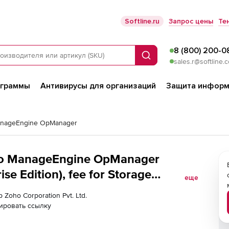
Softline.ru
Запрос цены
Те
8 (800) 200-0
Поиск
sales.r@softline.
ограммы
Антивирусы для организаций
Защита информ
nageEngine OpManager
oho ManageEngine OpManager
еще
 Zoho Corporation Pvt. Ltd.
ировать ссылку