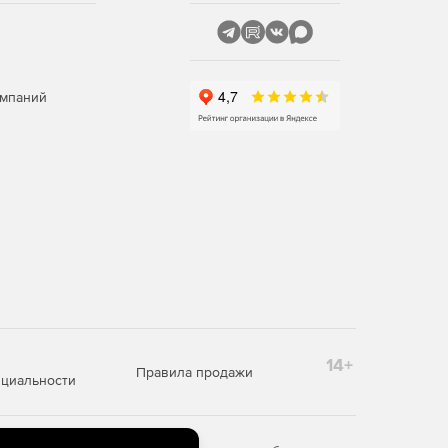
омпаний
14+
Правила продажи
циальности