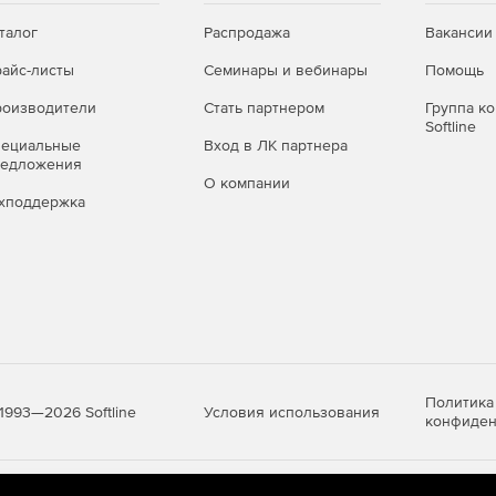
талог
Распродажа
Вакансии
айс-листы
Семинары и вебинары
Помощь
оизводители
Стать партнером
Группа к
Softline
пециальные
Вход в ЛК партнера
редложения
О компании
хподдержка
Политика
Условия использования
1993—2026 Softline
конфиден