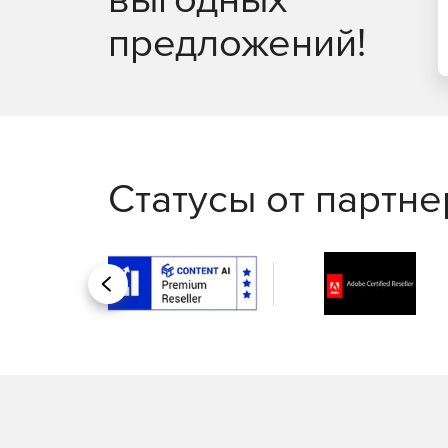
в реальном времени, удаленное подключение
предложений!
Управление рутинными задачами IT-менеджме
помощью автоматизации бизнес-процессов.
Автоматизация исправления неполадок; запу
Интеграция со службой HelpDesk для автома
Статусы от партн
Генерация отчетов:
Доступ к более 100 шаблонам отчетов для п
Назад
использования и пропускной способности се
Отправка отчетов по электронной почте, сох
Создание отчетов об уровне оказания услуг.