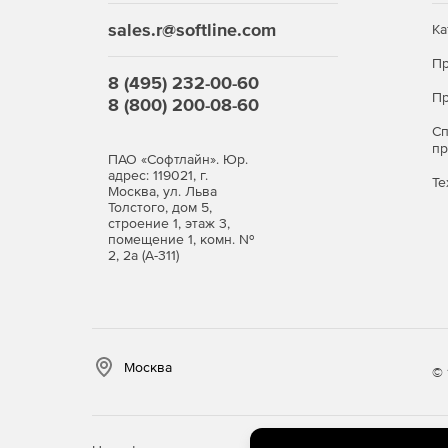
sales.r@softline.com
Ка
Пр
8 (495) 232-00-60
Пр
8 (800) 200-08-60
С
п
ПАО «Софтлайн». Юр.
адрес: 119021, г.
Те
Москва, ул. Льва
Толстого, дом 5,
строение 1, этаж 3,
помещение 1, комн. №
2, 2а (А-311)
Москва
© 