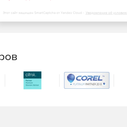
 к серверам и браузеру.
Этот сайт защищен SmartCaptcha от Yandex Cloud -
Уведомление об условия
нта и устранение неполадок первого уровня с
ск сценариев самовосстановления и установка патчей.
тического создания билетов-заявок.
еров
росмотра тенденций производительности,
ти.
ранение в форматы XLS, PDF и HTML.