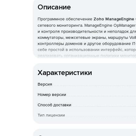
Описание
Программное обеспечение
Zoho ManageEngine
сетевого мониторинга. ManageEngine OpManage
и контроля производительности и неполадок для
коммутаторы, межсетевые экраны, маршруты VoI
контроллеры доменов и другое оборудование IT
себе простой в использовании интерфейс, котор
реализовать организационные политики монитор
устройствах.
Мониторинг производительности сети:
Характеристики
Отслеживание быстродействия и доступности
Версия
управление конфигурациями маршрутизаторо
ускорителей, точек беспроводного доступа.
Номер версии
Способ доставки
Гранулированное отображение данных о сетя
Тип лицензии
Использование Cisco NetFlow, NBAR, CBQoS д
глобальных сетей и VoIP, CDP для отображени
Срок действия
производительности на базе SNMP, обработк