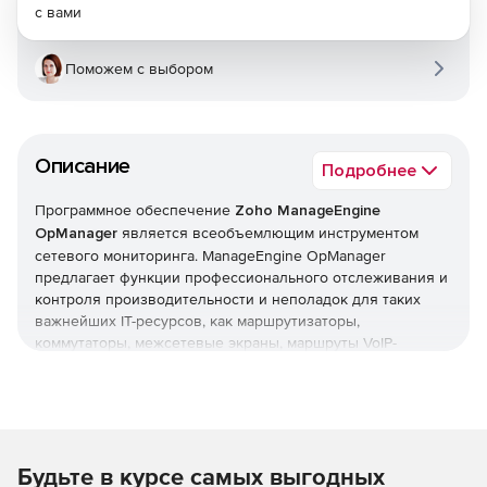
с вами
Поможем с выбором
Описание
Подробнее
Программное обеспечение
Zoho ManageEngine
OpManager
является всеобъемлющим инструментом
сетевого мониторинга. ManageEngine OpManager
предлагает функции профессионального отслеживания и
контроля производительности и неполадок для таких
важнейших IT-ресурсов, как маршрутизаторы,
коммутаторы, межсетевые экраны, маршруты VoIP-
вызовов, физические и виртуальные серверы,
контроллеры доменов и другое оборудование IT-
инфраструктуры. ManageEngine OpManager сочетает в
себе простой в использовании интерфейс, который
позволяет быстро устанавливать продукт и реализовать
Будьте в курсе самых выгодных
организационные политики мониторинга в оперативном