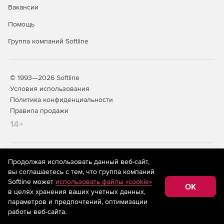
Вакансии
Создание отчетов об уровне оказания услуг.
Помощь
Группа компаний Softline
© 1993—2026 Softline
Условия использования
Политика конфиденциальности
Правила продажи
14+
На информационном ресурсе store.softline.ru применяются
Продолжая использовать данный веб-сайт,
рекомендательные технологии
(информационные технологии
вы соглашаетесь с тем, что группа компаний
предоставления информации на основе сбора,
Softline может
использовать файлы «cookie»
систематизации и анализа сведений, относящихся к
OK
в целях хранения ваших учетных данных,
предпочтениям пользователей сети «Интернет»,
находящихся на территории Российской Федерации)
параметров и предпочтений, оптимизации
работы веб-сайта.