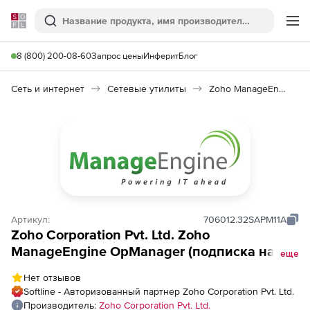
Softline
Поиск
Ме
8 (800) 200-08-60
Запрос цены
Инферит
Блог
Сеть и интернет
Сетевые утилиты
Zoho ManageEngine OpManager
Артикул:
706012.32SAPM11A
Zoho Corporation Pvt. Ltd. Zoho
ManageEngine OpManager (подписка на
еще
лицензию Enterprise Edition на 1 год), fee
Нет отзывов
for SAP Monitor Add On APM Enterprise
Softline - Авторизованный партнер Zoho Corporation Pvt. Ltd.
Edition Plugin
Производитель:
Zoho Corporation Pvt. Ltd.