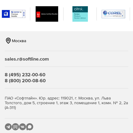
разными операционными системами. Поддержка
мониторинга серверов Windows, Linux, Solaris, HP UX и
IBM AIX.
Мониторинг виртуализации сервера, поддержка
гипервизоров VMware и Hyper-V. Отслеживание более
10 показателей эффективности.
Москва
Мониторинг важных сервисов и приложений
Microsoft, а именно Exchange, Active Directory, Microsoft
sales.r@softline.com
SQL.
Мониторинг серверов на предмет нагрузки на
8 (495) 232-00-60
центральный процессор, память и жесткий диск,
8 (800) 200-08-60
сервисов, служб Windows, процессов,
пользовательских сценариев, URL (HTTP/HTTPS),
файлов и папок.
ПАО «Софтлайн». Юр. адрес: 119021, г. Москва, ул. Льва
Толстого, дом 5, строение 1, этаж 3, помещение 1, комн. № 2, 2а
(А-311)
Мгновенное решение проблем и устранение неполадок:
Использование разнообразных инструментов