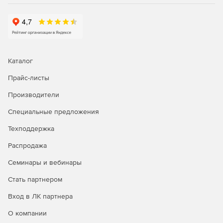
сетевого мониторинга, генерация графиков
статистики в реальном времени, удаленное
подключение к серверам и браузеру.
Управление рутинными задачами IT-менеджмента и
устранение неполадок первого уровня с помощью
Каталог
автоматизации бизнес-процессов.
Прайс-листы
Автоматизация исправления неполадок; запуск
сценариев самовосстановления и установка патчей.
Производители
Интеграция со службой HelpDesk для
Специальные предложения
автоматического создания билетов-заявок.
Техподдержка
Распродажа
Генерация отчетов:
Семинары и вебинары
Доступ к более 100 шаблонам отчетов для просмотра
Стать партнером
тенденций производительности, использования и
пропускной способности сети.
Вход в ЛК партнера
Отправка отчетов по электронной почте, сохранение
О компании
в форматы XLS, PDF и HTML.