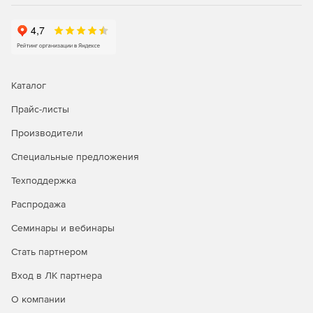
сетевого мониторинга, генерация графиков
статистики в реальном времени, удаленное
подключение к серверам и браузеру.
Управление рутинными задачами IT-менеджмента и
устранение неполадок первого уровня с помощью
Каталог
автоматизации бизнес-процессов.
Прайс-листы
Автоматизация исправления неполадок; запуск
сценариев самовосстановления и установка патчей.
Производители
Интеграция со службой HelpDesk для
Специальные предложения
автоматического создания билетов-заявок.
Техподдержка
Распродажа
Генерация отчетов:
Семинары и вебинары
Доступ к более 100 шаблонам отчетов для просмотра
Стать партнером
тенденций производительности, использования и
пропускной способности сети.
Вход в ЛК партнера
Отправка отчетов по электронной почте, сохранение
О компании
в форматы XLS, PDF и HTML.