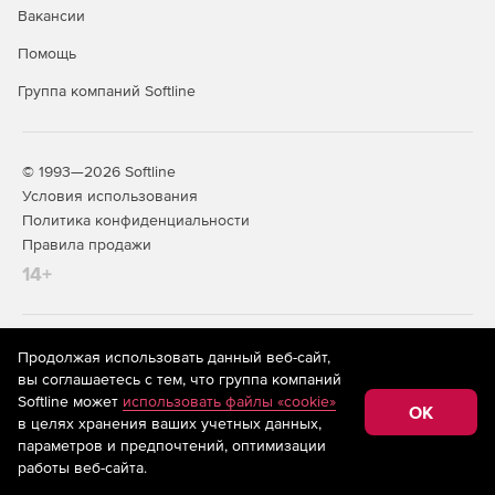
Вакансии
Создание отчетов об уровне оказания услуг.
Помощь
Группа компаний Softline
© 1993—2026 Softline
Условия использования
Политика конфиденциальности
Правила продажи
14+
На информационном ресурсе store.softline.ru применяются
Продолжая использовать данный веб-сайт,
рекомендательные технологии
(информационные технологии
вы соглашаетесь с тем, что группа компаний
предоставления информации на основе сбора,
Softline может
использовать файлы «cookie»
систематизации и анализа сведений, относящихся к
OK
в целях хранения ваших учетных данных,
предпочтениям пользователей сети «Интернет»,
находящихся на территории Российской Федерации)
параметров и предпочтений, оптимизации
работы веб-сайта.