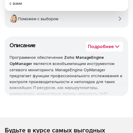
с вами
Поможем с выбором
Описание
Подробнее
Программное обеспечение
Zoho ManageEngine
OpManager
является всеобъемлющим инструментом
сетевого мониторинга. ManageEngine OpManager
предлагает функции профессионального отслеживания и
контроля производительности и неполадок для таких
важнейших IT-ресурсов, как маршрутизаторы,
коммутаторы, межсетевые экраны, маршруты VoIP-
вызовов, физические и виртуальные серверы,
контроллеры доменов и другое оборудование IT-
инфраструктуры. ManageEngine OpManager сочетает в
себе простой в использовании интерфейс, который
позволяет быстро устанавливать продукт и реализовать
Будьте в курсе самых выгодных
организационные политики мониторинга в оперативном