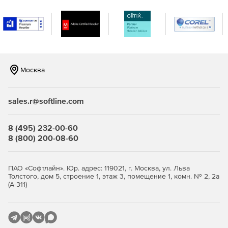
разными операционными системами. Поддержка
мониторинга серверов Windows, Linux, Solaris, HP UX и
IBM AIX.
Мониторинг виртуализации сервера, поддержка
гипервизоров VMware и Hyper-V. Отслеживание более
10 показателей эффективности.
Москва
Мониторинг важных сервисов и приложений
Microsoft, а именно Exchange, Active Directory, Microsoft
sales.r@softline.com
SQL.
Мониторинг серверов на предмет нагрузки на
8 (495) 232-00-60
центральный процессор, память и жесткий диск,
8 (800) 200-08-60
сервисов, служб Windows, процессов,
пользовательских сценариев, URL (HTTP/HTTPS),
файлов и папок.
ПАО «Софтлайн». Юр. адрес: 119021, г. Москва, ул. Льва
Толстого, дом 5, строение 1, этаж 3, помещение 1, комн. № 2, 2а
(А-311)
Мгновенное решение проблем и устранение неполадок:
Использование разнообразных инструментов