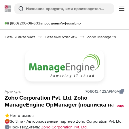
Softline
Поиск
Ме
8 (800) 200-08-60
Запрос цены
Инферит
Блог
Сеть и интернет
Сетевые утилиты
Zoho ManageEngine OpManager
Артикул:
706012.42SAPM6A
Zoho Corporation Pvt. Ltd. Zoho
ManageEngine OpManager (подписка на
еще
лицензию Enterprise Edition на 1 год), fee
Нет отзывов
for 5000 Monitors APM Enterprise Edition
Softline - Авторизованный партнер Zoho Corporation Pvt. Ltd.
Plugin
Производитель:
Zoho Corporation Pvt. Ltd.