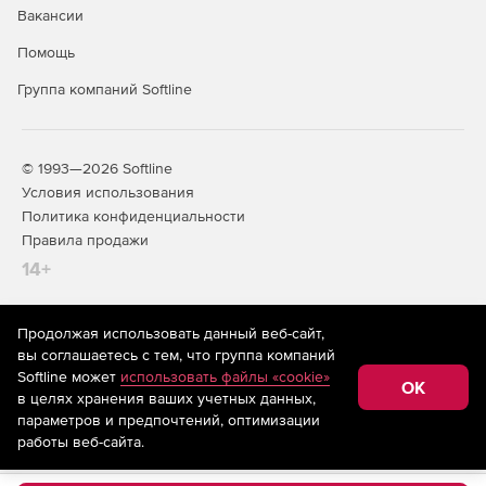
Вакансии
Создание отчетов об уровне оказания услуг.
Помощь
Группа компаний Softline
© 1993—2026 Softline
Условия использования
Политика конфиденциальности
Правила продажи
14+
Продолжая использовать данный веб-сайт,
На информационном ресурсе store.softline.ru применяются
вы соглашаетесь с тем, что группа компаний
рекомендательные технологии
(информационные технологии
Softline может
использовать файлы «cookie»
предоставления информации на основе сбора,
OK
в целях хранения ваших учетных данных,
систематизации и анализа сведений, относящихся к
предпочтениям пользователей сети «Интернет»,
параметров и предпочтений, оптимизации
находящихся на территории Российской Федерации)
работы веб-сайта.