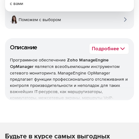
с вами
Поможем с выбором
Описание
Подробнее
Программное обеспечение
Zoho ManageEngine
OpManager
является всеобъемлющим инструментом
сетевого мониторинга. ManageEngine OpManager
предлагает функции профессионального отслеживания и
контроля производительности и неполадок для таких
важнейших IT-ресурсов, как маршрутизаторы,
коммутаторы, межсетевые экраны, маршруты VoIP-
вызовов, физические и виртуальные серверы,
контроллеры доменов и другое оборудование IT-
инфраструктуры. ManageEngine OpManager сочетает в
себе простой в использовании интерфейс, который
позволяет быстро устанавливать продукт и реализовать
Будьте в курсе самых выгодных
организационные политики мониторинга в оперативном