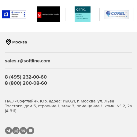
разными операционными системами. Поддержка
мониторинга серверов Windows, Linux, Solaris, HP UX и
IBM AIX.
Мониторинг виртуализации сервера, поддержка
гипервизоров VMware и Hyper-V. Отслеживание более
10 показателей эффективности.
Москва
Мониторинг важных сервисов и приложений
Microsoft, а именно Exchange, Active Directory, Microsoft
sales.r@softline.com
SQL.
Мониторинг серверов на предмет нагрузки на
8 (495) 232-00-60
центральный процессор, память и жесткий диск,
8 (800) 200-08-60
сервисов, служб Windows, процессов,
пользовательских сценариев, URL (HTTP/HTTPS),
файлов и папок.
ПАО «Софтлайн». Юр. адрес: 119021, г. Москва, ул. Льва
Толстого, дом 5, строение 1, этаж 3, помещение 1, комн. № 2, 2а
(А-311)
Мгновенное решение проблем и устранение неполадок:
Использование разнообразных инструментов