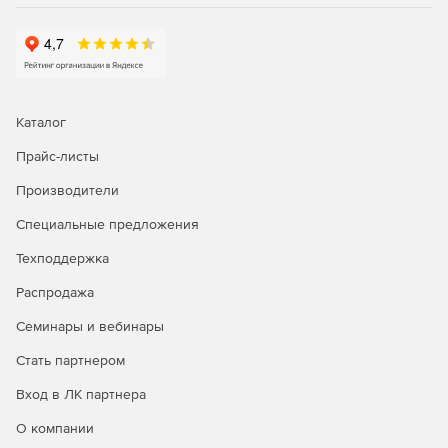
сетевого мониторинга, генерация графиков
статистики в реальном времени, удаленное
подключение к серверам и браузеру.
Управление рутинными задачами IT-менеджмента и
устранение неполадок первого уровня с помощью
Каталог
автоматизации бизнес-процессов.
Прайс-листы
Автоматизация исправления неполадок; запуск
сценариев самовосстановления и установка патчей.
Производители
Интеграция со службой HelpDesk для
Специальные предложения
автоматического создания билетов-заявок.
Техподдержка
Распродажа
Генерация отчетов:
Семинары и вебинары
Доступ к более 100 шаблонам отчетов для просмотра
Стать партнером
тенденций производительности, использования и
пропускной способности сети.
Вход в ЛК партнера
Отправка отчетов по электронной почте, сохранение
О компании
в форматы XLS, PDF и HTML.