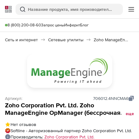
Softline
Поиск
Ме
8 (800) 200-08-60
Запрос цены
Инферит
Блог
Сеть и интернет
Сетевые утилиты
Zoho ManageEngine OpManager
Артикул:
706012.4NNCMA6
Zoho Corporation Pvt. Ltd. Zoho
ManageEngine OpManager (бессрочная
еще
лицензия Enterprise Edition), fee for NCM
Нет отзывов
500 Devices Pack
Softline - Авторизованный партнер Zoho Corporation Pvt. Ltd.
Производитель:
Zoho Corporation Pvt. Ltd.