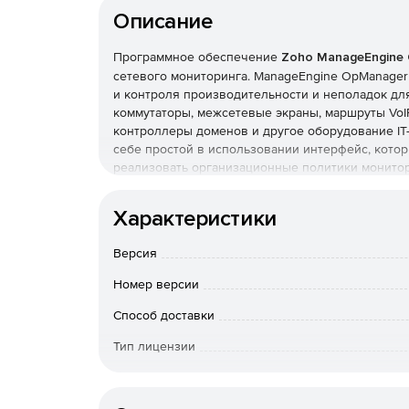
Описание
Программное обеспечение
Zoho ManageEngine
сетевого мониторинга. ManageEngine OpManage
и контроля производительности и неполадок для
коммутаторы, межсетевые экраны, маршруты VoI
контроллеры доменов и другое оборудование IT
себе простой в использовании интерфейс, котор
реализовать организационные политики монитор
устройствах.
Мониторинг производительности сети:
Характеристики
Отслеживание быстродействия и доступности
Версия
управление конфигурациями маршрутизаторо
ускорителей, точек беспроводного доступа.
Номер версии
Способ доставки
Гранулированное отображение данных о сетя
Тип лицензии
Использование Cisco NetFlow, NBAR, CBQoS д
глобальных сетей и VoIP, CDP для отображени
Срок действия
производительности на базе SNMP, обработк