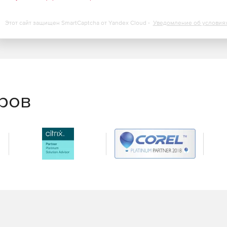
 к серверам и браузеру.
Этот сайт защищен SmartCaptcha от Yandex Cloud -
Уведомление об условия
нта и устранение неполадок первого уровня с
ск сценариев самовосстановления и установка патчей.
тического создания билетов-заявок.
еров
росмотра тенденций производительности,
ти.
ранение в форматы XLS, PDF и HTML.