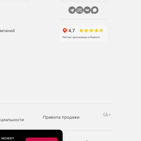
омпаний
14+
Правила продажи
циальности
e может