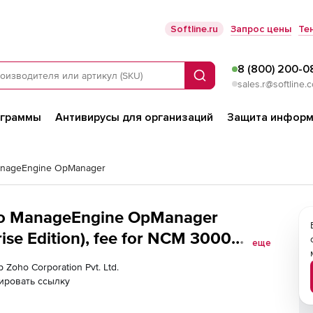
Softline.ru
Запрос цены
Те
8 (800) 200-0
Поиск
sales.r@softline.
ограммы
Антивирусы для организаций
Защита информ
nageEngine OpManager
oho ManageEngine OpManager
еще
 Zoho Corporation Pvt. Ltd.
ировать ссылку