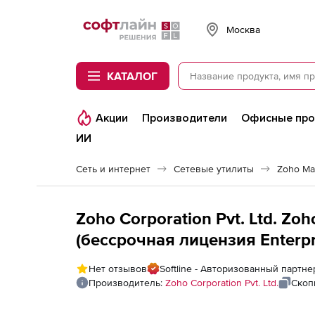
Softline
Москва
КАТАЛОГ
Акции
Производители
Офисные пр
ИИ
Сеть и интернет
Сетевые утилиты
Zoho Ma
Zoho Corporation Pvt. Ltd. Z
(бессрочная лицензия Enterprise Edition), fee for NCM 3000
Devices Pack
Нет отзывов
Softline - Авторизованный партнер
Производитель:
Zoho Corporation Pvt. Ltd.
Скоп