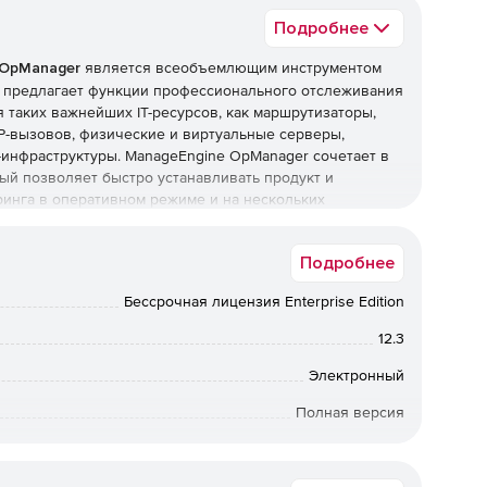
Подробнее
 OpManager
является всеобъемлющим инструментом
r предлагает функции профессионального отслеживания
 таких важнейших IT-ресурсов, как маршрутизаторы,
P-вызовов, физические и виртуальные серверы,
-инфраструктуры. ManageEngine OpManager сочетает в
ый позволяет быстро устанавливать продукт и
инга в оперативном режиме и на нескольких
Подробнее
 устройств, анализ использования трафика и
Бессрочная лицензия Enterprise Edition
в, коммутаторов, межсетевых экранов, WAN-
12.3
Электронный
х Cisco.
Полная версия
ля анализа трафика, Cisco IP SLA для мониторинга
я топологии сетей L2⁄ L3, мониторинг
бессрочная лицензия
а системного журнала и ловушек SNMP.