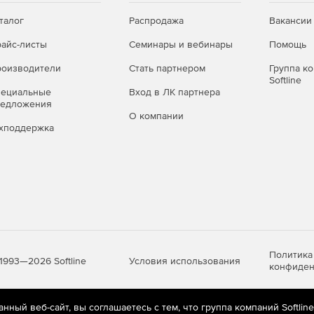
талог
Распродажа
Вакансии
айс-листы
Семинары и вебинары
Помощь
оизводители
Стать партнером
Группа к
Softline
пециальные
Вход в ЛК партнера
редложения
О компании
хподдержка
Политика
Условия использования
1993—2026 Softline
конфиден
ный веб-сайт, вы соглашаетесь с тем, что группа компаний Softlin