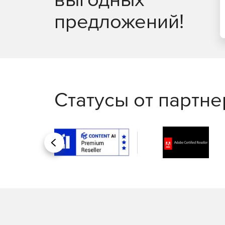
в реальном времени, удаленное подключение
предложений!
Управление рутинными задачами IT-менеджме
помощью автоматизации бизнес-процессов.
Автоматизация исправления неполадок; запу
Интеграция со службой HelpDesk для автома
Статусы от партн
Генерация отчетов:
Доступ к более 100 шаблонам отчетов для п
Назад
использования и пропускной способности се
Отправка отчетов по электронной почте, сох
Создание отчетов об уровне оказания услуг.