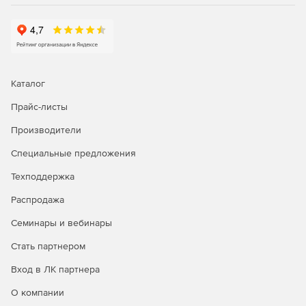
сетевого мониторинга, генерация графиков
статистики в реальном времени, удаленное
подключение к серверам и браузеру.
Управление рутинными задачами IT-менеджмента и
устранение неполадок первого уровня с помощью
Каталог
автоматизации бизнес-процессов.
Прайс-листы
Автоматизация исправления неполадок; запуск
сценариев самовосстановления и установка патчей.
Производители
Интеграция со службой HelpDesk для
Специальные предложения
автоматического создания билетов-заявок.
Техподдержка
Распродажа
Генерация отчетов:
Семинары и вебинары
Доступ к более 100 шаблонам отчетов для просмотра
Стать партнером
тенденций производительности, использования и
пропускной способности сети.
Вход в ЛК партнера
Отправка отчетов по электронной почте, сохранение
О компании
в форматы XLS, PDF и HTML.