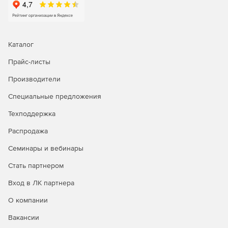
Анализ отчетов об исторических трендах для
эффективного планирования мощностей.
Встроенные инструменты для поиска и устранения
Каталог
неполадок в работе сети.
Прайс-листы
Встроенные инструменты для поиска и устранения
неполадок на первом и втором уровнях сети:
Производители
Специальные предложения
Проверка связи по протоколу ICMP: доступность —
это первое, что следует проверять при сбое
Техподдержка
устройства, поэтому инструмент для проверки связи
позволяет определить, доступно ли устройство, а
Распродажа
также узнать время ответа от него.
Семинары и вебинары
Трассировка маршрута: инструмент трассировки
Стать партнером
маршрута позволяет узнать, является ли причиной
недоступности устройства ошибка в пути к нему, а
Вход в ЛК партнера
также определить точное место, где связь с ним была
прервана. Трассировка маршрута от OpManager до
О компании
устройства назначения, проверка количества
Вакансии
прыжков до отслеживаемого устройства, а также