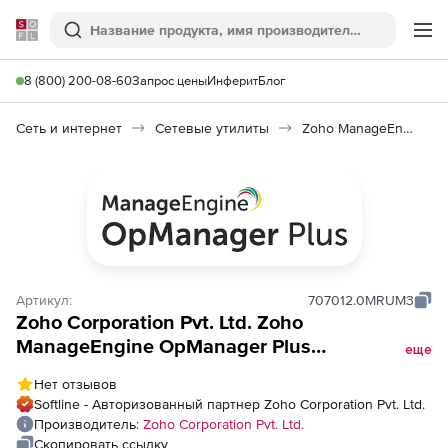
Softline
Поиск
Ме
8 (800) 200-08-60
Запрос цены
Инферит
Блог
Сеть и интернет
Сетевые утилиты
Zoho ManageEngine OpManager Plus
Артикул:
707012.0MRUM3
Zoho Corporation Pvt. Ltd. Zoho
ManageEngine OpManager Plus
еще
(техподдержка Perpetual Model Real User
Нет отзывов
Monitor, RUM на 1 год), fee for 500 Thousand
Softline - Авторизованный партнер Zoho Corporation Pvt. Ltd.
Page Views per month APM Plugin
Производитель:
Zoho Corporation Pvt. Ltd.
Скопировать ссылку