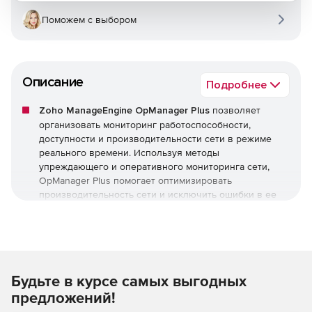
Поможем с выбором
Описание
Подробнее
Zoho ManageEngine OpManager Plus
позволяет
организовать мониторинг работоспособности,
доступности и производительности сети в режиме
реального времени. Используя методы
упреждающего и оперативного мониторинга сети,
OpManager Plus помогает оптимизировать
производительность сети и исключить ошибки в ее
работе.
Zoho ManageEngine OpManager Plus обеспечивает
мониторинг критически важных показателей
работоспособности, доступности сети и устройств, а
Будьте в курсе самых выгодных
также их состояния, включая следующее:
предложений!
Потери пакетов.