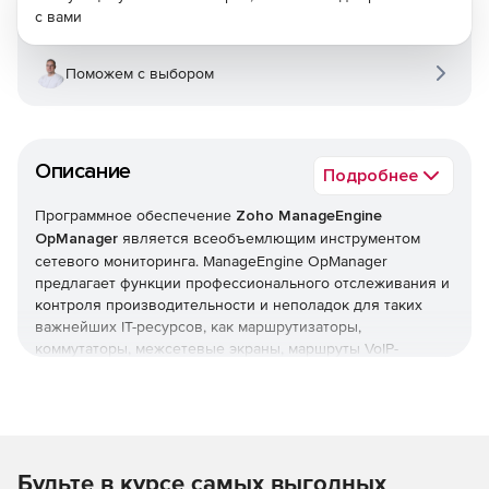
с вами
Поможем с выбором
Описание
Подробнее
Программное обеспечение
Zoho ManageEngine
OpManager
является всеобъемлющим инструментом
сетевого мониторинга. ManageEngine OpManager
предлагает функции профессионального отслеживания и
контроля производительности и неполадок для таких
важнейших IT-ресурсов, как маршрутизаторы,
коммутаторы, межсетевые экраны, маршруты VoIP-
вызовов, физические и виртуальные серверы,
контроллеры доменов и другое оборудование IT-
инфраструктуры. ManageEngine OpManager сочетает в
себе простой в использовании интерфейс, который
позволяет быстро устанавливать продукт и реализовать
Будьте в курсе самых выгодных
организационные политики мониторинга в оперативном