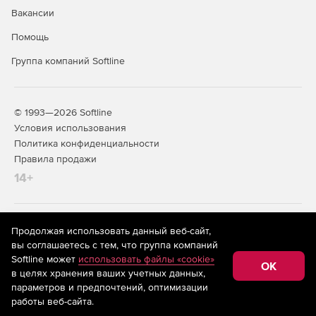
в форматы XLS, PDF и HTML.
Вакансии
Создание отчетов об уровне оказания услуг.
Помощь
Группа компаний Softline
© 1993—2026 Softline
Условия использования
Политика конфиденциальности
Правила продажи
14+
На информационном ресурсе store.softline.ru применяются
Продолжая использовать данный веб-сайт,
рекомендательные технологии
(информационные технологии
вы соглашаетесь с тем, что группа компаний
предоставления информации на основе сбора,
Softline может
использовать файлы «cookie»
систематизации и анализа сведений, относящихся к
OK
в целях хранения ваших учетных данных,
предпочтениям пользователей сети «Интернет»,
находящихся на территории Российской Федерации)
параметров и предпочтений, оптимизации
работы веб-сайта.