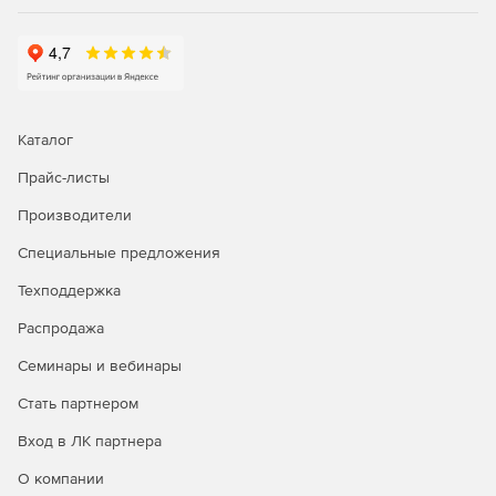
сетевого мониторинга, генерация графиков
статистики в реальном времени, удаленное
подключение к серверам и браузеру.
Управление рутинными задачами IT-менеджмента и
устранение неполадок первого уровня с помощью
Каталог
автоматизации бизнес-процессов.
Прайс-листы
Автоматизация исправления неполадок; запуск
сценариев самовосстановления и установка патчей.
Производители
Интеграция со службой HelpDesk для
Специальные предложения
автоматического создания билетов-заявок.
Техподдержка
Распродажа
Генерация отчетов:
Семинары и вебинары
Доступ к более 100 шаблонам отчетов для просмотра
Стать партнером
тенденций производительности, использования и
пропускной способности сети.
Вход в ЛК партнера
Отправка отчетов по электронной почте, сохранение
О компании