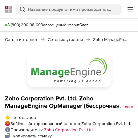
Softline
Поиск
Ме
8 (800) 200-08-60
Запрос цены
Инферит
Блог
Сеть и интернет
Сетевые утилиты
Zoho ManageEngine OpManager
Zoho Corporation Pvt. Ltd. Zoho
ManageEngine OpManager (бессрочная
еще
лицензия Essential), fee for Storage
Нет отзывов
Monitoring Add-on 50 Disks
Softline - Авторизованный партнер Zoho Corporation Pvt. Ltd.
Производитель:
Zoho Corporation Pvt. Ltd.
Скопировать ссылку