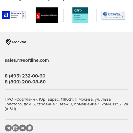
разными операционными системами. Поддержка
мониторинга серверов Windows, Linux, Solaris, HP UX и
IBM AIX.
Мониторинг виртуализации сервера, поддержка
гипервизоров VMware и Hyper-V. Отслеживание более
10 показателей эффективности.
Москва
Мониторинг важных сервисов и приложений
Microsoft, а именно Exchange, Active Directory, Microsoft
sales.r@softline.com
SQL.
Мониторинг серверов на предмет нагрузки на
8 (495) 232-00-60
центральный процессор, память и жесткий диск,
8 (800) 200-08-60
сервисов, служб Windows, процессов,
пользовательских сценариев, URL (HTTP/HTTPS),
файлов и папок.
ПАО «Софтлайн». Юр. адрес: 119021, г. Москва, ул. Льва
Толстого, дом 5, строение 1, этаж 3, помещение 1, комн. № 2, 2а
(А-311)
Мгновенное решение проблем и устранение неполадок:
Использование разнообразных инструментов